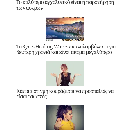
Το καλύτερο αγχολυτικό είναι η παρατήρηση
των άστρων
Το Syros Healing Waves επαναλαμβάνεται για
δεύτερη χρονιά και είναι ακόμα μεγαλύτερο
Κάποια στιγμή κουράζεσαι να προσπαθείς να
είσαι “σωστός”