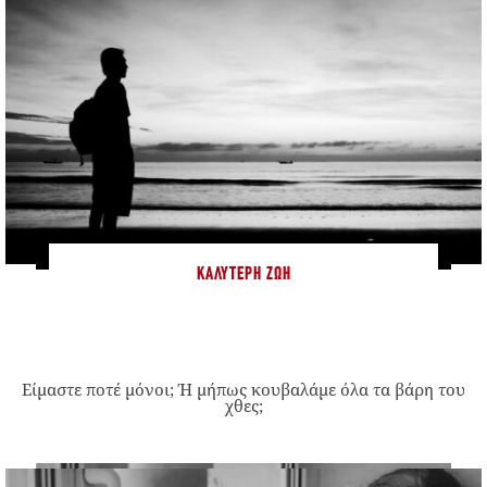
ΚΑΛΎΤΕΡΗ ΖΩΉ
Είμαστε ποτέ μόνοι; Ή μήπως κουβαλάμε όλα τα βάρη του
χθες;