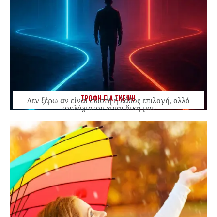
ΤΡΟΦΗ ΓΙΑ ΣΚΕΨΗ
Δεν ξέρω αν είναι σωστή ή λάθος επιλογή, αλλά
τουλάχιστον είναι δική μου