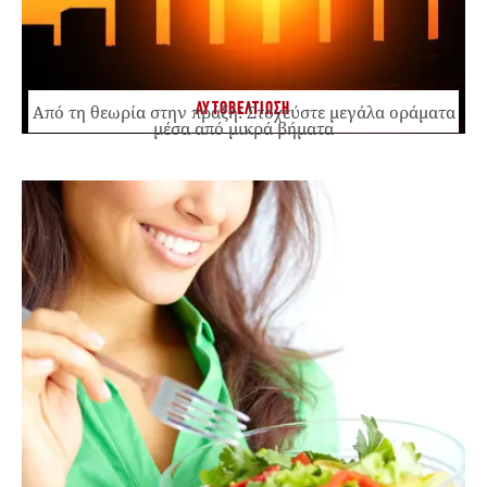
ΑΥΤΟΒΕΛΤΙΩΣΗ
Από τη θεωρία στην πράξη: Στοχεύστε μεγάλα οράματα
μέσα από μικρά βήματα