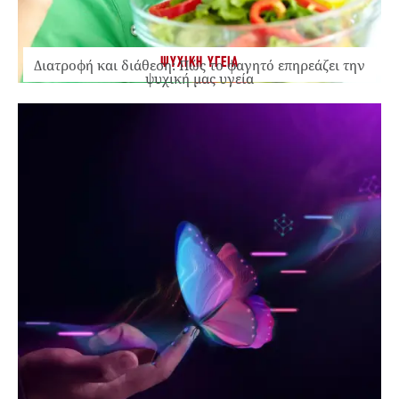
ΨΥΧΙΚΗ ΥΓΕΙΑ
Διατροφή και διάθεση: Πώς το φαγητό επηρεάζει την
ψυχική μας υγεία