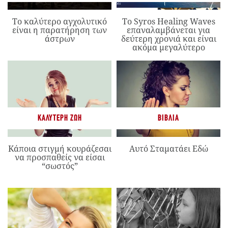
Το καλύτερο αγχολυτικό
Το Syros Healing Waves
είναι η παρατήρηση των
επαναλαμβάνεται για
άστρων
δεύτερη χρονιά και είναι
ακόμα μεγαλύτερο
ΚΑΛΎΤΕΡΗ ΖΩΉ
ΒΙΒΛΊΑ
Κάποια στιγμή κουράζεσαι
Αυτό Σταματάει Εδώ
να προσπαθείς να είσαι
“σωστός”