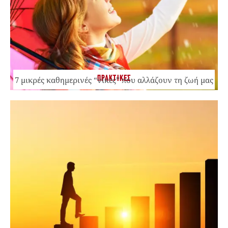
ΠΡΑΚΤΙΚΕΣ
7 μικρές καθημερινές “νίκες” που αλλάζουν τη ζωή μας