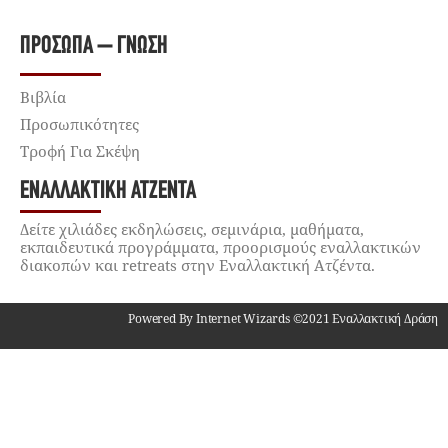
ΠΡΌΣΩΠΑ – ΓΝΏΣΗ
Βιβλία
Προσωπικότητες
Τροφή Για Σκέψη
ΕΝΑΛΛΑΚΤΙΚΉ ΑΤΖΈΝΤΑ
Δείτε χιλιάδες εκδηλώσεις, σεμινάρια, μαθήματα,
εκπαιδευτικά προγράμματα, προορισμούς εναλλακτικών
διακοπών και retreats στην Εναλλακτική Ατζέντα.
Powered By Internet Wizards ©2021 Εναλλακτική Δράση