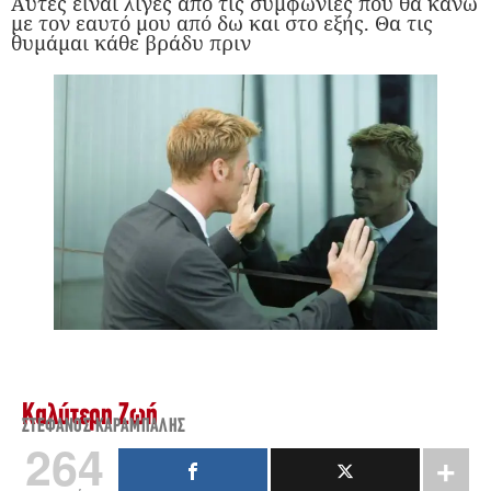
Αυτές είναι λίγες από τις συμφωνίες που θα κάνω
με τον εαυτό μου από δω και στο εξής. Θα τις
θυμάμαι κάθε βράδυ πριν
Καλύτερη Ζωή
ΣΤΈΦΑΝΟΣ ΚΑΡΆΜΠΑΛΗΣ
264