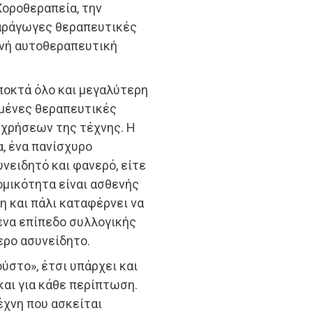
Χοροθεραπεία, την
παράγωγες θεραπευτικές
ενή αυτοθεραπευτική
αποκτά όλο και μεγαλύτερη
υμένες θεραπευτικές
 χρήσεων της τέχνης. Η
α, ένα πανίσχυρο
υνειδητό και φανερό, είτε
τομικότητα είναι ασθενής
νη και πάλι καταφέρνει να
ένα επίπεδο συλλογικής
ερο ασυνείδητο.
ύστο», έτσι υπάρχει και
 και για κάθε περίπτωση.
τέχνη που ασκείται