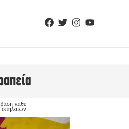
ραπεία
 βάση κάθε
ν σπηλαίων