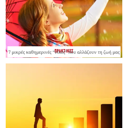
ΠΡΑΚΤΙΚΕΣ
7 μικρές καθημερινές “νίκες” που αλλάζουν τη ζωή μας