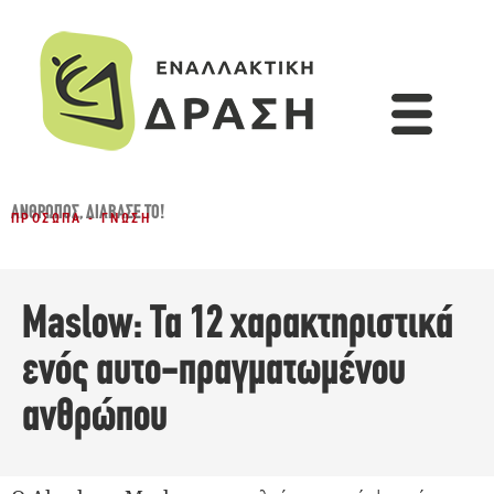
ΆΝΘΡΩΠΟΣ
,
ΔΙΆΒΑΣΈ ΤΟ!
ΠΡΌΣΩΠΑ - ΓΝΏΣΗ
Maslow: Τα 12 χαρακτηριστικά
ενός αυτο-πραγματωμένου
ανθρώπου