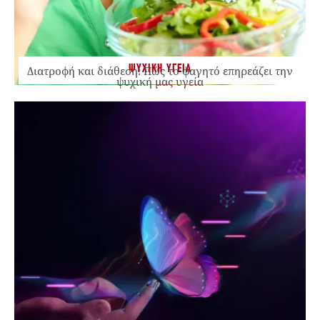
ΨΥΧΙΚΗ ΥΓΕΙΑ
Διατροφή και διάθεση: Πώς το φαγητό επηρεάζει την
ψυχική μας υγεία