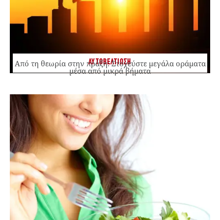
ΑΥΤΟΒΕΛΤΙΩΣΗ
Από τη θεωρία στην πράξη: Στοχεύστε μεγάλα οράματα
μέσα από μικρά βήματα