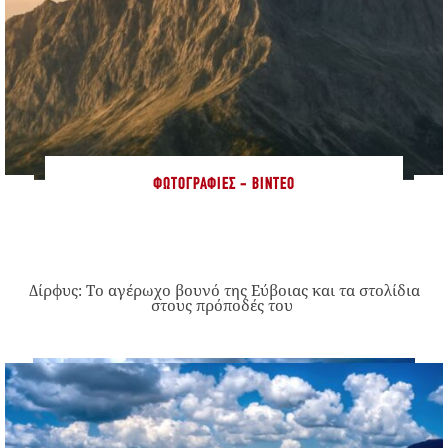
ΦΩΤΟΓΡΑΦΊΕΣ - ΒΊΝΤΕΟ
Δίρφυς: Το αγέρωχο βουνό της Εύβοιας και τα στολίδια
στους πρόποδές του