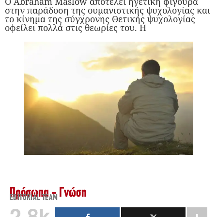
Ο Abraham Maslow αποτελεί ηγετική φιγούρα
στην παράδοση της ουμανιστικής ψυχολογίας και
το κίνημα της σύγχρονης Θετικής ψυχολογίας
οφείλει πολλά στις θεωρίες του. Η
Πρόσωπα - Γνώση
EDITORIAL TEAM
2.8k