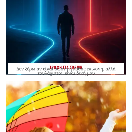
ΤΡΟΦΗ ΓΙΑ ΣΚΕΨΗ
Δεν ξέρω αν είναι σωστή ή λάθος επιλογή, αλλά
τουλάχιστον είναι δική μου