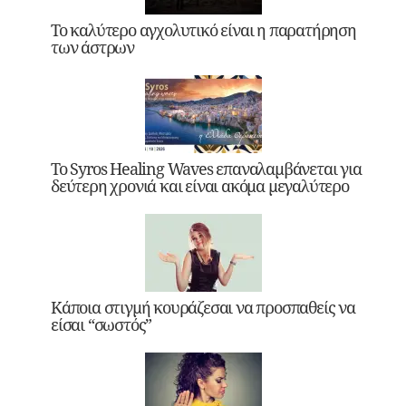
Το καλύτερο αγχολυτικό είναι η παρατήρηση
των άστρων
Το Syros Healing Waves επαναλαμβάνεται για
δεύτερη χρονιά και είναι ακόμα μεγαλύτερο
Κάποια στιγμή κουράζεσαι να προσπαθείς να
είσαι “σωστός”