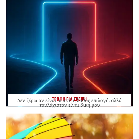
ΤΡΟΦΗ ΓΙΑ ΣΚΕΨΗ
Δεν ξέρω αν είναι σωστή ή λάθος επιλογή, αλλά
τουλάχιστον είναι δική μου