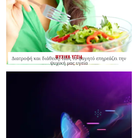
ΨΥΧΙΚΗ ΥΓΕΙΑ
Διατροφή και διάθεση: Πώς το φαγητό επηρεάζει την
ψυχική μας υγεία