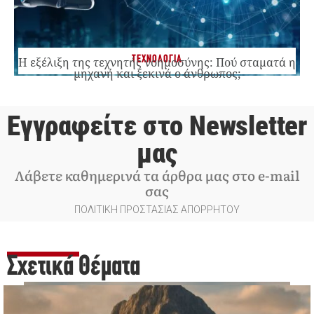
ΤΕΧΝΟΛΟΓΙΑ
Η εξέλιξη της τεχνητής νοημοσύνης: Πού σταματά η
μηχανή και ξεκινά ο άνθρωπος;
Εγγραφείτε στο Newsletter
μας
Λάβετε καθημερινά τα άρθρα μας στο e-mail
σας
ΠΟΛΙΤΙΚΗ ΠΡΟΣΤΑΣΙΑΣ ΑΠΟΡΡΗΤΟΥ
Σχετικά Θέματα