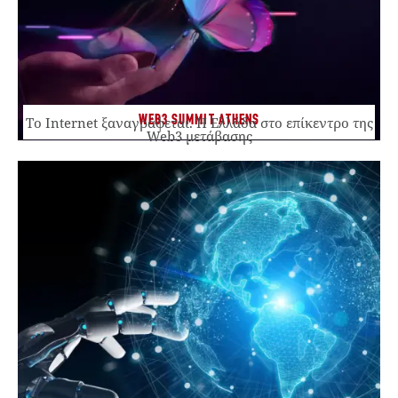
WEB3 SUMMIT ATHENS
Το Internet ξαναγράφεται. Η Ελλάδα στο επίκεντρο της
Web3 μετάβασης