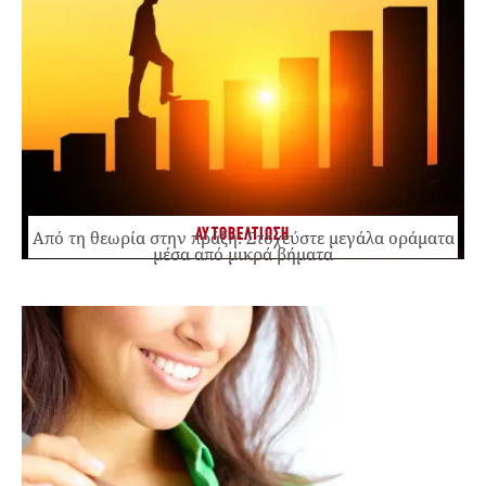
ΑΥΤΟΒΕΛΤΙΩΣΗ
Από τη θεωρία στην πράξη: Στοχεύστε μεγάλα οράματα
μέσα από μικρά βήματα