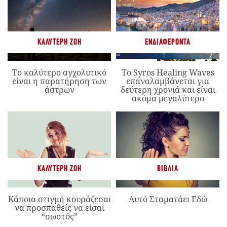
ΚΑΛΎΤΕΡΗ ΖΩΉ
ΕΝΔΙΑΦΈΡΟΝΤΑ
Το καλύτερο αγχολυτικό
Το Syros Healing Waves
είναι η παρατήρηση των
επαναλαμβάνεται για
άστρων
δεύτερη χρονιά και είναι
ακόμα μεγαλύτερο
ΚΑΛΎΤΕΡΗ ΖΩΉ
ΒΙΒΛΊΑ
Κάποια στιγμή κουράζεσαι
Αυτό Σταματάει Εδώ
να προσπαθείς να είσαι
“σωστός”