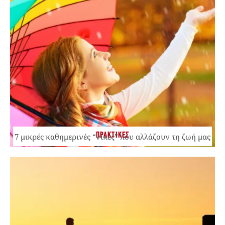
ΠΡΑΚΤΙΚΕΣ
7 μικρές καθημερινές “νίκες” που αλλάζουν τη ζωή μας