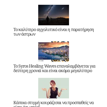
Το καλύτερο αγχολυτικό είναι η παρατήρηση
των άστρων
Το Syros Healing Waves επαναλαμβάνεται για
δεύτερη χρονιά και είναι ακόμα μεγαλύτερο
Κάποια στιγμή κουράζεσαι να προσπαθείς να
είσαι “σωστός”