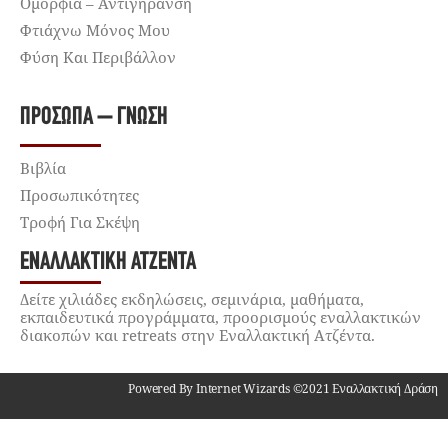
Ομορφιά – Αντιγήρανση
Φτιάχνω Μόνος Μου
Φύση Και Περιβάλλον
ΠΡΌΣΩΠΑ – ΓΝΏΣΗ
Βιβλία
Προσωπικότητες
Τροφή Για Σκέψη
ΕΝΑΛΛΑΚΤΙΚΉ ΑΤΖΈΝΤΑ
Δείτε χιλιάδες εκδηλώσεις, σεμινάρια, μαθήματα,
εκπαιδευτικά προγράμματα, προορισμούς εναλλακτικών
διακοπών και retreats στην Εναλλακτική Ατζέντα.
Powered By Internet Wizards ©2021 Εναλλακτική Δράση