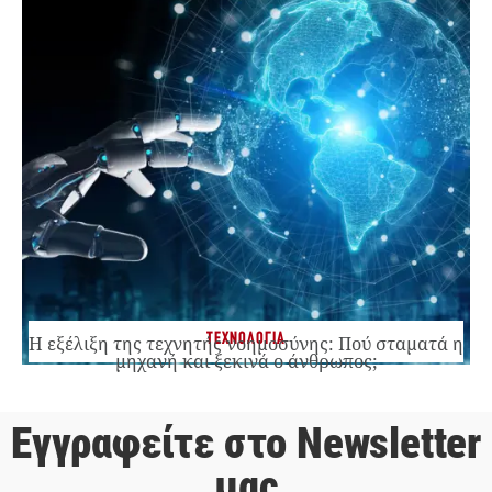
ΤΕΧΝΟΛΟΓΙΑ
Η εξέλιξη της τεχνητής νοημοσύνης: Πού σταματά η
μηχανή και ξεκινά ο άνθρωπος;
Εγγραφείτε στο Newsletter
μας