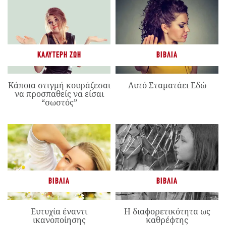
ΚΑΛΎΤΕΡΗ ΖΩΉ
ΒΙΒΛΊΑ
Κάποια στιγμή κουράζεσαι
Αυτό Σταματάει Εδώ
να προσπαθείς να είσαι
“σωστός”
ΒΙΒΛΊΑ
ΒΙΒΛΊΑ
Ευτυχία έναντι
Η διαφορετικότητα ως
ικανοποίησης
καθρέφτης