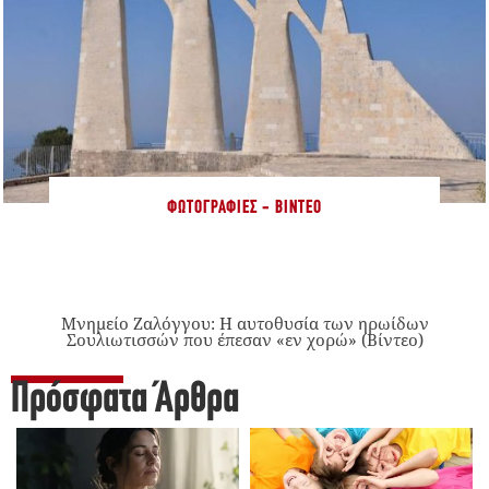
ΦΩΤΟΓΡΑΦΊΕΣ - ΒΊΝΤΕΟ
Μνημείο Ζαλόγγου: Η αυτοθυσία των ηρωίδων
Σουλιωτισσών που έπεσαν «εν χορώ» (Βίντεο)
Πρόσφατα Άρθρα