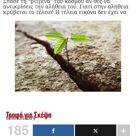
Σπάσε τη “βιτρίνα” του κόσμου αν θες να
αντικρίσεις την αλήθεια του. Γιατί στην αλήθεια
κρύβεται το τέλειο! Η τέλεια εικόνα δεν έχει να
Τροφή για Σκέψη
ΠΌΠΗ ΚΛΕΙΔΑΡΆ
185