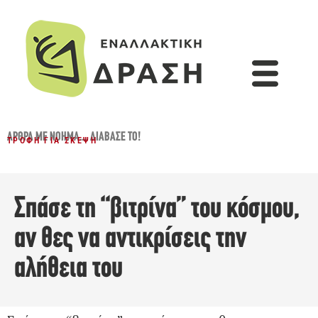
ΆΡΘΡΑ ΜΕ ΝΌΗΜΑ...
,
ΔΙΆΒΑΣΈ ΤΟ!
ΤΡΟΦΉ ΓΙΑ ΣΚΈΨΗ
Σπάσε τη “βιτρίνα” του κόσμου,
αν θες να αντικρίσεις την
αλήθεια του