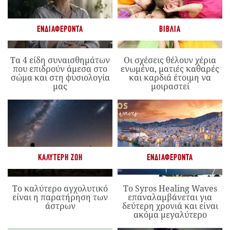
ΕΝΔΙΑΦΈΡΟΝΤΑ
ΒΙΒΛΊΑ
Τα 4 είδη συναισθημάτων
Οι σχέσεις θέλουν χέρια
που επιδρούν άμεσα στο
ενωμένα, ματιές καθαρές
σώμα και στη φυσιολογία
και καρδιά έτοιμη να
μας
μοιραστεί
ΚΑΛΎΤΕΡΗ ΖΩΉ
ΕΝΔΙΑΦΈΡΟΝΤΑ
Το καλύτερο αγχολυτικό
Το Syros Healing Waves
είναι η παρατήρηση των
επαναλαμβάνεται για
άστρων
δεύτερη χρονιά και είναι
ακόμα μεγαλύτερο