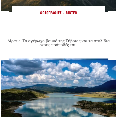
ΦΩΤΟΓΡΑΦΊΕΣ - ΒΊΝΤΕΟ
Δίρφυς: Το αγέρωχο βουνό της Εύβοιας και τα στολίδια
στους πρόποδές του