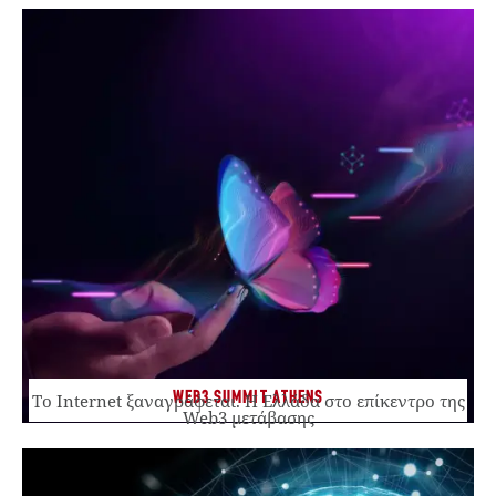
WEB3 SUMMIT ATHENS
Το Internet ξαναγράφεται. Η Ελλάδα στο επίκεντρο της
Web3 μετάβασης