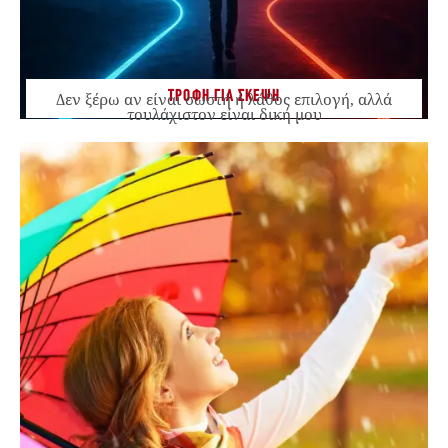
ΤΡΟΦΗ ΓΙΑ ΣΚΕΨΗ
Δεν ξέρω αν είναι σωστή ή λάθος επιλογή, αλλά
τουλάχιστον είναι δική μου