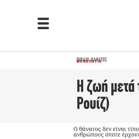
ΒΙΒΛΊΟ
,
ΘΆΝΑΤΟΣ
ΜΟΝΟΠΆΤΙΑ
Η ζωή μετά 
Ρουίζ)
Ο θάνατος δεν είναι τίπ
ανθρώπους όποτε έρχοντ