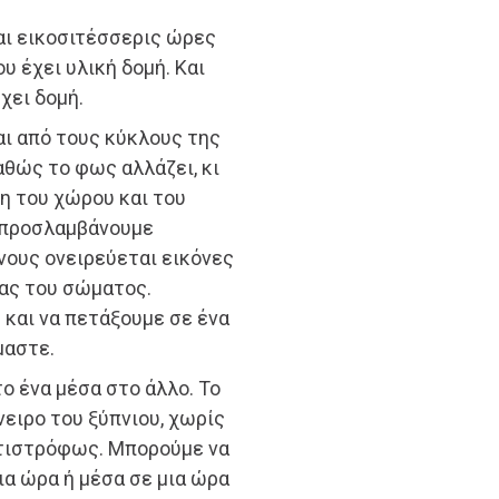
ται εικοσιτέσσερις ώρες
υ έχει υλική δομή. Και
χει δομή.
αι από τους κύκλους της
αθώς το φως αλλάζει, κι
ση του χώρου και του
ν προσλαμβάνουμε
 νους ονειρεύεται εικόνες
ας του σώματος.
 και να πετάξουμε σε ένα
μαστε.
ο ένα μέσα στο άλλο. Το
νειρο του ξύπνιου, χωρίς
αντιστρόφως. Μπορούμε να
ια ώρα ή μέσα σε μια ώρα