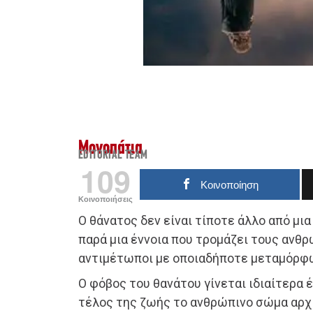
Μονοπάτια
EDITORIAL TEAM
109
Κοινοποίηση
Κοινοποιήσεις
Ο θάνατος δεν είναι τίποτε άλλο από μι
παρά μια έννοια που τρομάζει τους ανθ
αντιμέτωποι με οποιαδήποτε μεταμόρφ
Ο φόβος του θανάτου γίνεται ιδιαίτερα 
τέλος της ζωής το ανθρώπινο σώμα αρχί