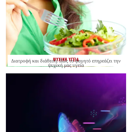
ΨΥΧΙΚΗ ΥΓΕΙΑ
Διατροφή και διάθεση: Πώς το φαγητό επηρεάζει την
ψυχική μας υγεία