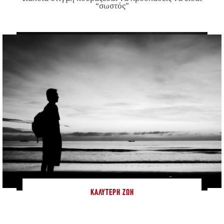
“σωστός”
ΚΑΛΎΤΕΡΗ ΖΩΉ