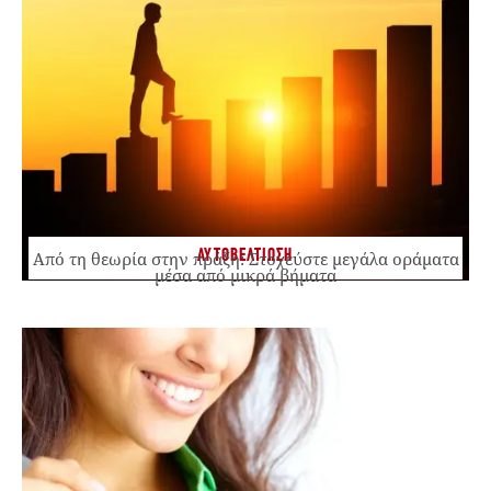
ΑΥΤΟΒΕΛΤΙΩΣΗ
Από τη θεωρία στην πράξη: Στοχεύστε μεγάλα οράματα
μέσα από μικρά βήματα