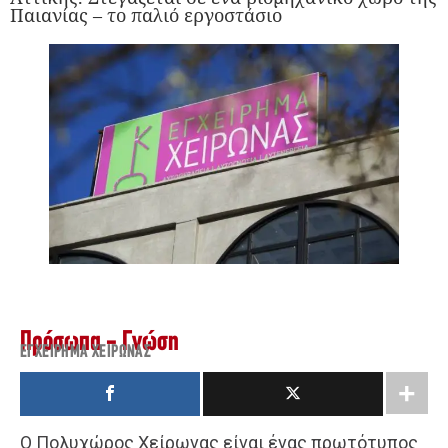
Παιανίας – το παλιό εργοστάσιο
Πρόσωπα - Γνώση
ΕΓΧΕΊΡΗΜΑ ΧΕΊΡΩΝΑΣ
Ο Πολυχώρος Χείρωνας είναι ένας πρωτότυπος