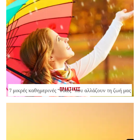
ΠΡΑΚΤΙΚΕΣ
7 μικρές καθημερινές “νίκες” που αλλάζουν τη ζωή μας