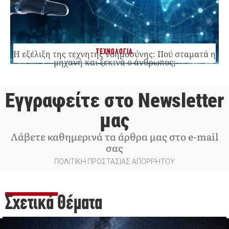
ΤΕΧΝΟΛΟΓΙΑ
Η εξέλιξη της τεχνητής νοημοσύνης: Πού σταματά η
μηχανή και ξεκινά ο άνθρωπος;
Εγγραφείτε στο Newsletter
μας
Λάβετε καθημερινά τα άρθρα μας στο e-mail
σας
ΠΟΛΙΤΙΚΗ ΠΡΟΣΤΑΣΙΑΣ ΑΠΟΡΡΗΤΟΥ
Σχετικά Θέματα