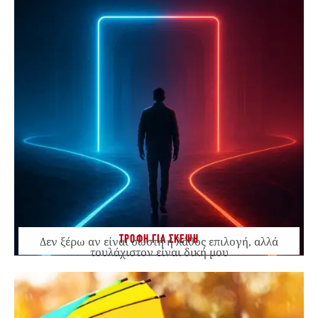
ΤΡΟΦΗ ΓΙΑ ΣΚΕΨΗ
Δεν ξέρω αν είναι σωστή ή λάθος επιλογή, αλλά
τουλάχιστον είναι δική μου