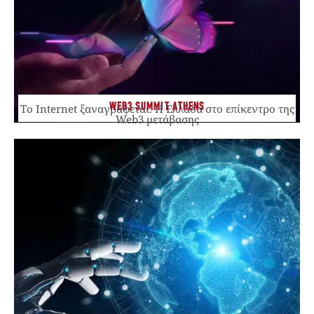
WEB3 SUMMIT ATHENS
Το Internet ξαναγράφεται. Η Ελλάδα στο επίκεντρο της
Web3 μετάβασης