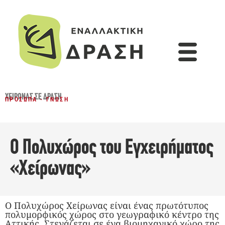
ΧΕΊΡΩΝΑΣ ΣΕ ΔΡΆΣΗ
ΠΡΌΣΩΠΑ - ΓΝΏΣΗ
Ο Πολυχώρος του Εγχειρήματος
«Χείρωνας»
Ο Πολυχώρος Χείρωνας είναι ένας πρωτότυπος
πολυμορφικός χώρος στο γεωγραφικό κέντρο της
Αττικής. Στεγάζεται σε ένα βιομηχανικό χώρο της