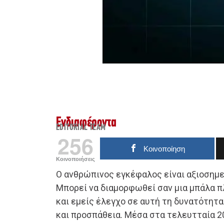
Ενδιαφέροντα
EDITORIAL TEAM
256
Κοινοποίηση
Κοινοποιήσεις
Ο ανθρώπινος εγκέφαλος είναι αξιοσημ
Μπορεί να διαμορφωθεί σαν μια μπάλα π
και εμείς έλεγχο σε αυτή τη δυνατότητ
και προσπάθεια. Μέσα στα τελευτταία 20