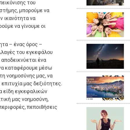
πεικόνισης του
στήμης, μπορούμε να
ην ικανότητα να
ούμε να γίνουμε οι
ητα – ένας όρος –
αλλαγές του εγκεφάλου
 αποδεικνύεται ένα
 να καταφέρουμε μέσω
τη νοημοσύνης μας, να
 επιτυχία μας δεξιότητες.
α είδη εγκεφαλικών
τική μας νοημοσύνη,
περιφορές, πεποιθήσεις