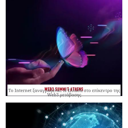
WEB3 SUMMIT ATHENS
Το Internet ξαναγράφεται. Η Ελλάδα στο επίκεντρο της
Web3 μετάβασης