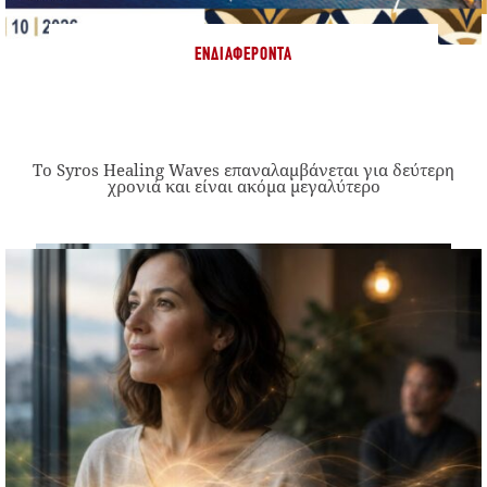
ΕΝΔΙΑΦΈΡΟΝΤΑ
Το Syros Healing Waves επαναλαμβάνεται για δεύτερη
χρονιά και είναι ακόμα μεγαλύτερο