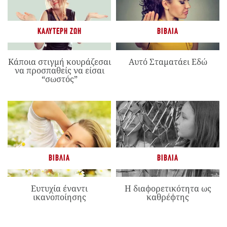
ΚΑΛΎΤΕΡΗ ΖΩΉ
ΒΙΒΛΊΑ
Κάποια στιγμή κουράζεσαι
Αυτό Σταματάει Εδώ
να προσπαθείς να είσαι
“σωστός”
ΒΙΒΛΊΑ
ΒΙΒΛΊΑ
Ευτυχία έναντι
Η διαφορετικότητα ως
ικανοποίησης
καθρέφτης