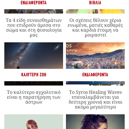
ΕΝΔΙΑΦΈΡΟΝΤΑ
ΒΙΒΛΊΑ
Τα 4 είδη συναισθημάτων
Οι σχέσεις θέλουν χέρια
που επιδρούν άμεσα στο
ενωμένα, ματιές καθαρές
σώμα και στη φυσιολογία
και καρδιά έτοιμη να
μας
μοιραστεί
ΚΑΛΎΤΕΡΗ ΖΩΉ
ΕΝΔΙΑΦΈΡΟΝΤΑ
Το καλύτερο αγχολυτικό
Το Syros Healing Waves
είναι η παρατήρηση των
επαναλαμβάνεται για
άστρων
δεύτερη χρονιά και είναι
ακόμα μεγαλύτερο