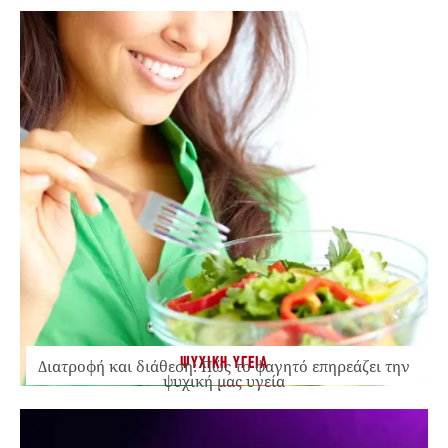
ΨΥΧΙΚΗ ΥΓΕΙΑ
Διατροφή και διάθεση: Πώς το φαγητό επηρεάζει την
ψυχική μας υγεία