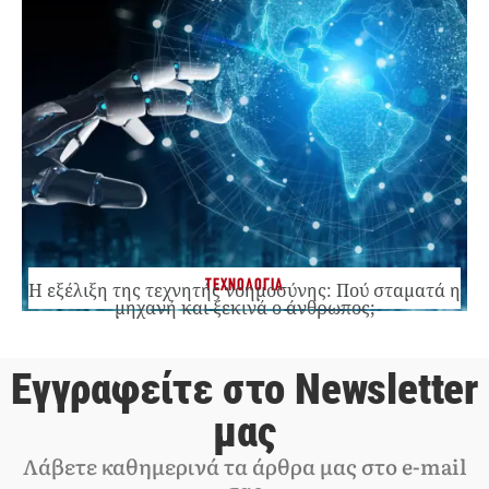
ΤΕΧΝΟΛΟΓΙΑ
Η εξέλιξη της τεχνητής νοημοσύνης: Πού σταματά η
μηχανή και ξεκινά ο άνθρωπος;
Εγγραφείτε στο Newsletter
μας
Λάβετε καθημερινά τα άρθρα μας στο e-mail