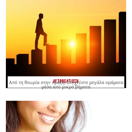
ΑΥΤΟΒΕΛΤΙΩΣΗ
Από τη θεωρία στην πράξη: Στοχεύστε μεγάλα οράματα
μέσα από μικρά βήματα