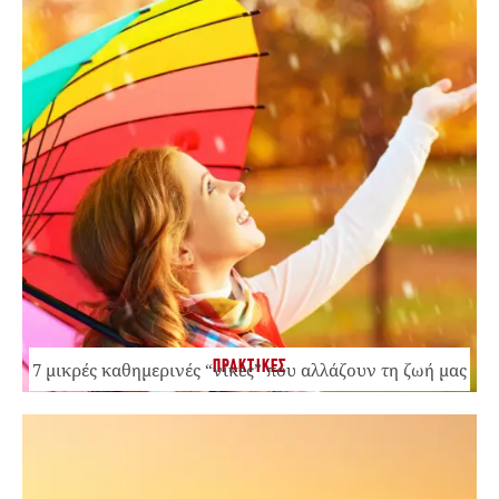
ΠΡΑΚΤΙΚΕΣ
7 μικρές καθημερινές “νίκες” που αλλάζουν τη ζωή μας