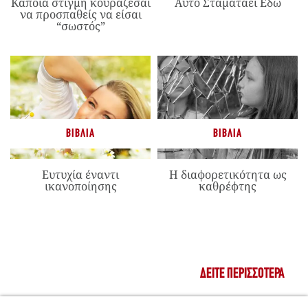
Κάποια στιγμή κουράζεσαι
Αυτό Σταματάει Εδώ
να προσπαθείς να είσαι
“σωστός”
ΒΙΒΛΊΑ
ΒΙΒΛΊΑ
Ευτυχία έναντι
Η διαφορετικότητα ως
ικανοποίησης
καθρέφτης
ΔΕΊΤΕ ΠΕΡΙΣΣΌΤΕΡΑ