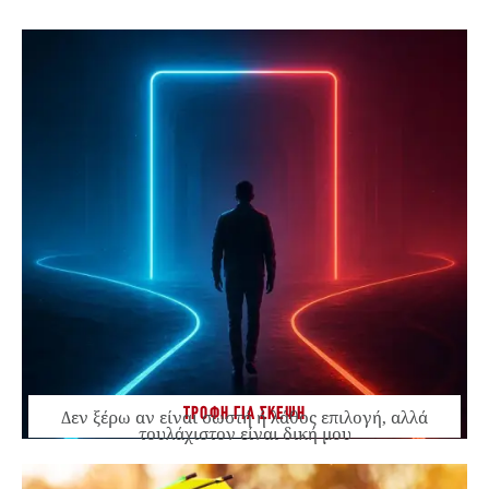
ΤΡΟΦΗ ΓΙΑ ΣΚΕΨΗ
Δεν ξέρω αν είναι σωστή ή λάθος επιλογή, αλλά
τουλάχιστον είναι δική μου