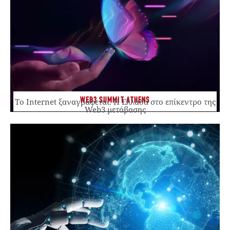
WEB3 SUMMIT ATHENS
Το Internet ξαναγράφεται. Η Ελλάδα στο επίκεντρο της
Web3 μετάβασης