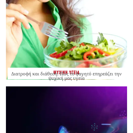
ΨΥΧΙΚΗ ΥΓΕΙΑ
Διατροφή και διάθεση: Πώς το φαγητό επηρεάζει την
ψυχική μας υγεία