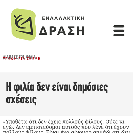
ΔΙΆΒΑΣΈ ΤΟ!
,
ΦΙΛΊΑ
ΤΡΟΦΉ ΓΙΑ ΣΚΈΨΗ
Η φιλία δεν είναι δημόσιες
σχέσεις
«Υποθέτω ότι δεν έχεις πολλούς φίλους. Ούτε κι
εγώ. Δεν εμπιστεύομαι αυτούς που λένε ότι έχουν
πολλούς φίλους. Είναι ένα σίγουρο σημάδι ότι δεν