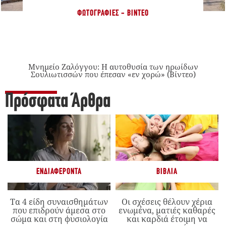
ΦΩΤΟΓΡΑΦΊΕΣ - ΒΊΝΤΕΟ
Μνημείο Ζαλόγγου: Η αυτοθυσία των ηρωίδων
Σουλιωτισσών που έπεσαν «εν χορώ» (Βίντεο)
Πρόσφατα Άρθρα
ΕΝΔΙΑΦΈΡΟΝΤΑ
ΒΙΒΛΊΑ
Τα 4 είδη συναισθημάτων
Οι σχέσεις θέλουν χέρια
που επιδρούν άμεσα στο
ενωμένα, ματιές καθαρές
σώμα και στη φυσιολογία
και καρδιά έτοιμη να