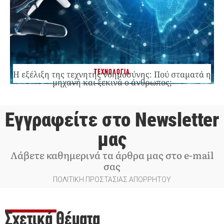
ΤΕΧΝΟΛΟΓΙΑ
Η εξέλιξη της τεχνητής νοημοσύνης: Πού σταματά η
μηχανή και ξεκινά ο άνθρωπος;
Εγγραφείτε στο Newsletter
μας
Λάβετε καθημερινά τα άρθρα μας στο e-mail
σας
ΠΟΛΙΤΙΚΗ ΠΡΟΣΤΑΣΙΑΣ ΑΠΟΡΡΗΤΟΥ
Σχετικά Θέματα