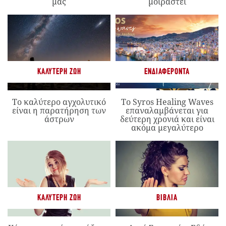
μας
μοιραστεί
ΚΑΛΎΤΕΡΗ ΖΩΉ
ΕΝΔΙΑΦΈΡΟΝΤΑ
Το καλύτερο αγχολυτικό
Το Syros Healing Waves
είναι η παρατήρηση των
επαναλαμβάνεται για
άστρων
δεύτερη χρονιά και είναι
ακόμα μεγαλύτερο
ΚΑΛΎΤΕΡΗ ΖΩΉ
ΒΙΒΛΊΑ