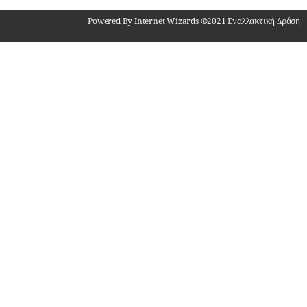
Powered By Internet Wizards ©2021 Εναλλακτική Δράση