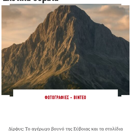
ΦΩΤΟΓΡΑΦΊΕΣ - ΒΊΝΤΕΟ
Δίρφυς: Το αγέρωχο βουνό της Εύβοιας και τα στολίδια