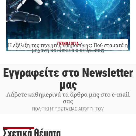
ΤΕΧΝΟΛΟΓΙΑ
Η εξέλιξη της τεχνητής νοημοσύνης: Πού σταματά η
μηχανή και ξεκινά ο άνθρωπος;
Εγγραφείτε στο Newsletter
μας
Λάβετε καθημερινά τα άρθρα μας στο e-mail
σας
ΠΟΛΙΤΙΚΗ ΠΡΟΣΤΑΣΙΑΣ ΑΠΟΡΡΗΤΟΥ
Σχετικά Θέματα