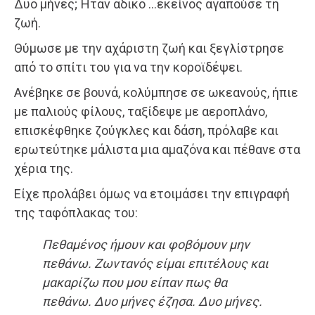
Δυο μήνες; Ήταν άδικο …εκείνος αγαπούσε τη
ζωή.
Θύμωσε με την αχάριστη ζωή και ξεγλίστρησε
από το σπίτι του για να την κοροϊδέψει.
Ανέβηκε σε βουνά, κολύμπησε σε ωκεανούς, ήπιε
με παλιούς φίλους, ταξίδεψε με αεροπλάνο,
επισκέφθηκε ζούγκλες και δάση, πρόλαβε και
ερωτεύτηκε μάλιστα μια αμαζόνα και πέθανε στα
χέρια της.
Είχε προλάβει όμως να ετοιμάσει την επιγραφή
της ταφόπλακας του:
Πεθαμένος ήμουν και φοβόμουν μην
πεθάνω. Ζωντανός είμαι επιτέλους και
μακαρίζω που μου είπαν πως θα
πεθάνω. Δυο μήνες έζησα. Δυο μήνες.