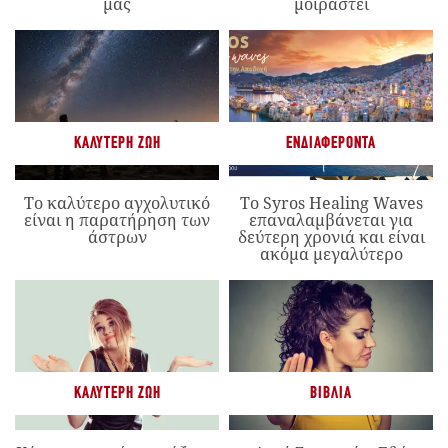
μας
μοιραστεί
ΚΑΛΎΤΕΡΗ ΖΩΉ
ΕΝΔΙΑΦΈΡΟΝΤΑ
Το καλύτερο αγχολυτικό
Το Syros Healing Waves
είναι η παρατήρηση των
επαναλαμβάνεται για
άστρων
δεύτερη χρονιά και είναι
ακόμα μεγαλύτερο
ΚΑΛΎΤΕΡΗ ΖΩΉ
ΒΙΒΛΊΑ