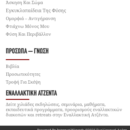
Άσκηση Και Σώμα
Εγκυκλοπαίδεια Της Φύσης
Ομορφιά – Αντιγήρανση
Φτιάχνω Μόνος Μου
Φύση Και Περιβάλλον
ΠΡΌΣΩΠΑ – ΓΝΏΣΗ
Βιβλία
Προσωπικότητες
Τροφή Για Σκέψη
ΕΝΑΛΛΑΚΤΙΚΉ ΑΤΖΈΝΤΑ
Δείτε χιλιάδες εκδηλώσεις, σεμινάρια, μαθήματα,
εκπαιδευτικά προγράμματα, προορισμούς εναλλακτικών
διακοπών και retreats στην Εναλλακτική Ατζέντα.