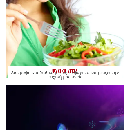
ΨΥΧΙΚΗ ΥΓΕΙΑ
Διατροφή και διάθεση: Πώς το φαγητό επηρεάζει την
ψυχική μας υγεία