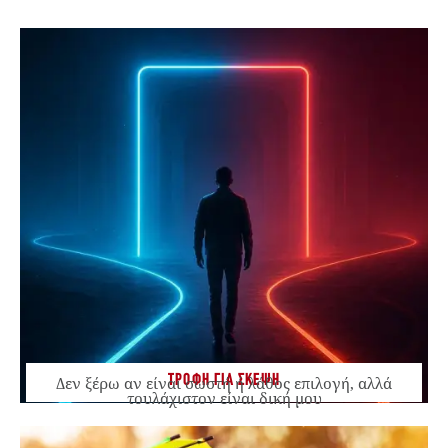
ΤΡΟΦΗ ΓΙΑ ΣΚΕΨΗ
Δεν ξέρω αν είναι σωστή ή λάθος επιλογή, αλλά
τουλάχιστον είναι δική μου