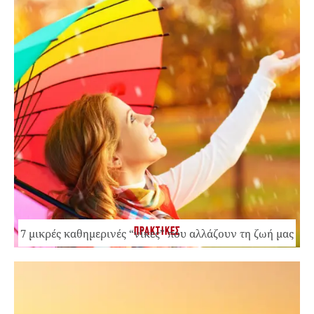
ΠΡΑΚΤΙΚΕΣ
7 μικρές καθημερινές “νίκες” που αλλάζουν τη ζωή μας