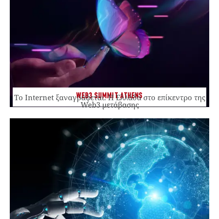
WEB3 SUMMIT ATHENS
Το Internet ξαναγράφεται. Η Ελλάδα στο επίκεντρο της
Web3 μετάβασης