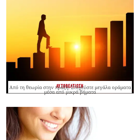
ΑΥΤΟΒΕΛΤΙΩΣΗ
Από τη θεωρία στην πράξη: Στοχεύστε μεγάλα οράματα
μέσα από μικρά βήματα