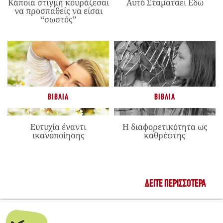
Κάποια στιγμή κουράζεσαι
Αυτό Σταματάει Εδώ
να προσπαθείς να είσαι
“σωστός”
ΒΙΒΛΊΑ
ΒΙΒΛΊΑ
Ευτυχία έναντι
Η διαφορετικότητα ως
ικανοποίησης
καθρέφτης
ΔΕΊΤΕ ΠΕΡΙΣΣΌΤΕΡΑ