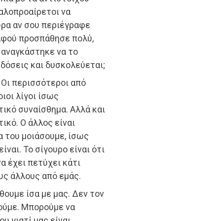
καλοπροαίρετοι να
ώρα αν σου περιέγραφε
 αφού προσπάθησε πολύ,
ι αναγκάστηκε να το
 δόσεις και δυσκολεύεται;
 Οι περισσότεροι από
ιοι λίγοι ίσως
τικό συναίσθημα. Αλλά και
ικό. Ο άλλος είναι
α του μοιάσουμε, ίσως
ίναι. Το σίγουρο είναι ότι
να έχει πετύχει κάτι
υς άλλους από εμάς.
ουμε ίσα με μας. Δεν τον
ούμε. Μπορούμε να
υ γιατί μας είναι