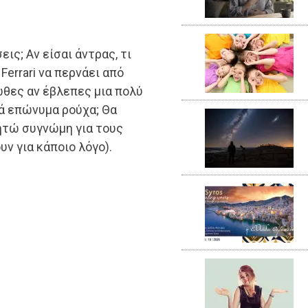
ις; Αν είσαι άντρας, τι
Ferrari να περνάει από
ιωθες αν έβλεπες μια πολύ
ά επώνυμα ρούχα; Θα
Ζητώ συγνώμη για τους
ν για κάποιο λόγο).