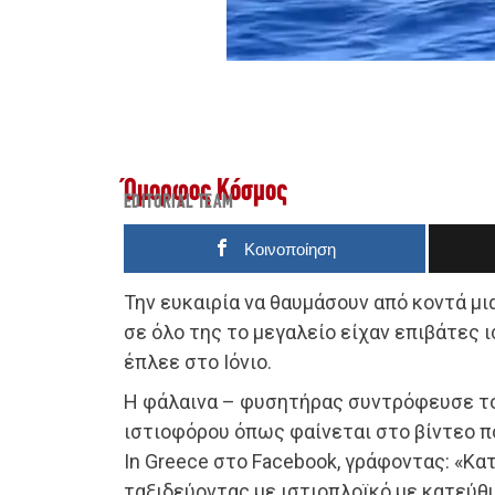
Όμορφος Κόσμος
EDITORIAL TEAM
Κοινοποίηση
Την ευκαιρία να θαυμάσουν από κοντά μ
σε όλο της το μεγαλείο είχαν επιβάτες
έπλεε στο Ιόνιο.
Η φάλαινα – φυσητήρας συντρόφευσε το
ιστιοφόρου όπως φαίνεται στο βίντεο π
In Greece στο Facebook, γράφοντας: «Κ
ταξιδεύοντας με ιστιοπλοϊκό με κατεύθ