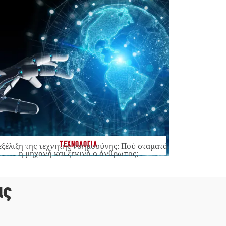
ΤΕΧΝΟΛΟΓΙΑ
εξέλιξη της τεχνητής νοημοσύνης: Πού σταματά
η μηχανή και ξεκινά ο άνθρωπος;
ας