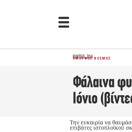
ΒΊΝΤΕΟ
,
ΖΏΑ
ΌΜΟΡΦΟΣ ΚΌΣΜΟΣ
Φάλαινα φυ
Ιόνιο (βίντε
Την ευκαιρία να θαυμάσ
επιβάτες ιστοπλοϊκού σκ