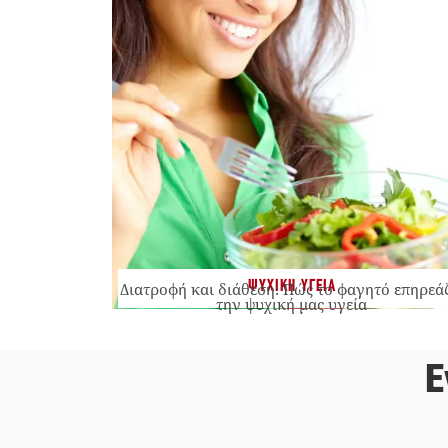
ΨΥΧΙΚΗ ΥΓΕΙΑ
Διατροφή και διάθεση: Πώς το φαγητό επηρεά
την ψυχική μας υγεία
Ε