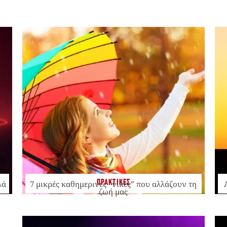
ΠΡΑΚΤΙΚΕΣ
λά
7 μικρές καθημερινές “νίκες” που αλλάζουν τη
ζωή μας