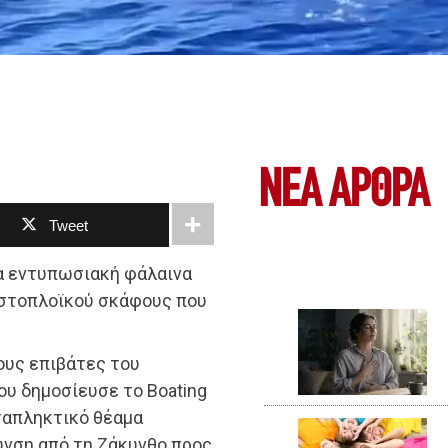
ΝΕΑ ΆΡΘΡΑ
Tweet
ια εντυπωσιακή φάλαινα
 ιστοπλοϊκού σκάφους που
υς επιβάτες του
ου δημοσίευσε το Boating
αταπληκτικό θέαμα
υνση από τη Ζάκυνθο προς