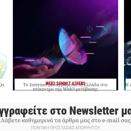
WEB3 SUMMIT ATHENS
ζει
Το Internet ξαναγράφεται. Η Ελλάδα στο
Η 
επίκεντρο της Web3 μετάβασης
γγραφείτε στο Newsletter μ
Λάβετε καθημερινά τα άρθρα μας στο e-mail σας
ΠΟΛΙΤΙΚΗ ΠΡΟΣΤΑΣΙΑΣ ΑΠΟΡΡΗΤΟΥ