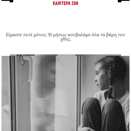
ΚΑΛΎΤΕΡΗ ΖΩΉ
Είμαστε ποτέ μόνοι; Ή μήπως κουβαλάμε όλα τα βάρη του
χθες;