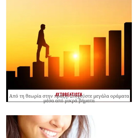
ΑΥΤΟΒΕΛΤΙΩΣΗ
Από τη θεωρία στην πράξη: Στοχεύστε μεγάλα οράματα
μέσα από μικρά βήματα