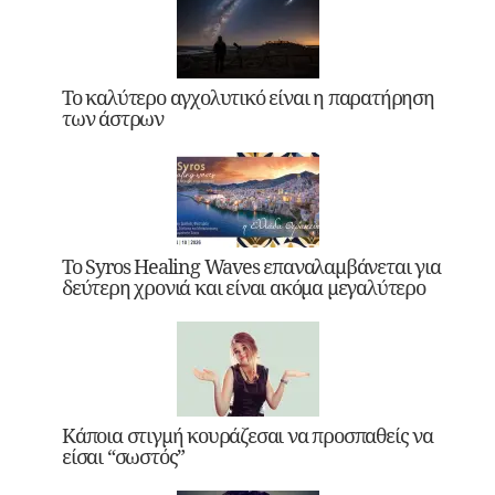
Το καλύτερο αγχολυτικό είναι η παρατήρηση
των άστρων
Το Syros Healing Waves επαναλαμβάνεται για
δεύτερη χρονιά και είναι ακόμα μεγαλύτερο
Κάποια στιγμή κουράζεσαι να προσπαθείς να
είσαι “σωστός”