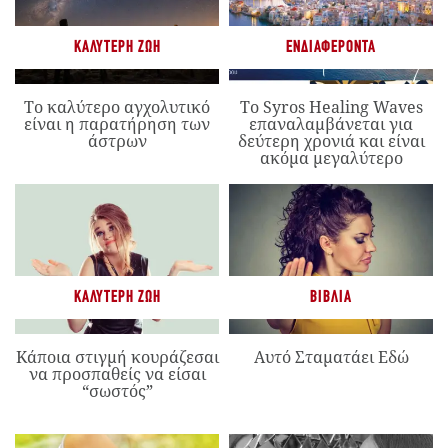
ΚΑΛΎΤΕΡΗ ΖΩΉ
ΕΝΔΙΑΦΈΡΟΝΤΑ
Το καλύτερο αγχολυτικό
Το Syros Healing Waves
είναι η παρατήρηση των
επαναλαμβάνεται για
άστρων
δεύτερη χρονιά και είναι
ακόμα μεγαλύτερο
ΚΑΛΎΤΕΡΗ ΖΩΉ
ΒΙΒΛΊΑ
Κάποια στιγμή κουράζεσαι
Αυτό Σταματάει Εδώ
να προσπαθείς να είσαι
“σωστός”