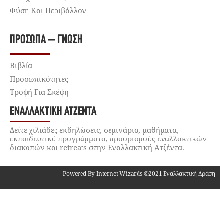
Φύση Και Περιβάλλον
ΠΡΌΣΩΠΑ – ΓΝΏΣΗ
Βιβλία
Προσωπικότητες
Τροφή Για Σκέψη
ΕΝΑΛΛΑΚΤΙΚΉ ΑΤΖΈΝΤΑ
Δείτε χιλιάδες εκδηλώσεις, σεμινάρια, μαθήματα,
εκπαιδευτικά προγράμματα, προορισμούς εναλλακτικών
διακοπών και retreats στην Εναλλακτική Ατζέντα.
Powered By Internet Wizards ©2021 Εναλλακτική Δράση