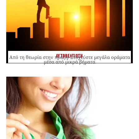
ΑΥΤΟΒΕΛΤΙΩΣΗ
Από τη θεωρία στην πράξη: Στοχεύστε μεγάλα οράματα
μέσα από μικρά βήματα