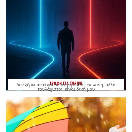
ΤΡΟΦΗ ΓΙΑ ΣΚΕΨΗ
Δεν ξέρω αν είναι σωστή ή λάθος επιλογή, αλλά
τουλάχιστον είναι δική μου