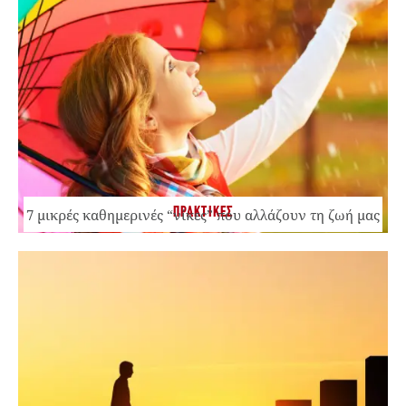
ΠΡΑΚΤΙΚΕΣ
7 μικρές καθημερινές “νίκες” που αλλάζουν τη ζωή μας