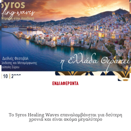
ΕΝΔΙΑΦΈΡΟΝΤΑ
Το Syros Healing Waves επαναλαμβάνεται για δεύτερη
χρονιά και είναι ακόμα μεγαλύτερο