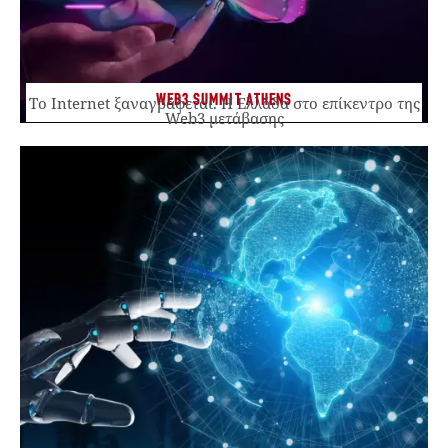
WEB3 SUMMIT ATHENS
Το Internet ξαναγράφεται. Η Ελλάδα στο επίκεντρο της
Web3 μετάβασης