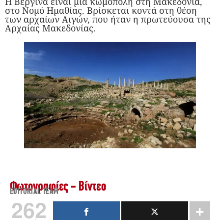
Η Βεργίνα είναι μια κωμόπολη στη Μακεδονία,
στο Νομό Ημαθίας. Βρίσκεται κοντά στη θέση
των αρχαίων Αιγών, που ήταν η πρωτεύουσα της
Αρχαίας Μακεδονίας.
Φωτογραφίες - Βίντεο
EDITORIAL TEAM
262