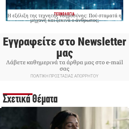
ΤΕΧΝΟΛΟΓΙΑ
Η εξέλιξη της τεχνητής νοημοσύνης: Πού σταματά η
μηχανή και ξεκινά ο άνθρωπος;
Εγγραφείτε στο Newsletter
μας
Λάβετε καθημερινά τα άρθρα μας στο e-mail
σας
ΠΟΛΙΤΙΚΗ ΠΡΟΣΤΑΣΙΑΣ ΑΠΟΡΡΗΤΟΥ
Σχετικά Θέματα