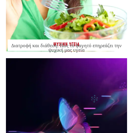
ΨΥΧΙΚΗ ΥΓΕΙΑ
Διατροφή και διάθεση: Πώς το φαγητό επηρεάζει την
ψυχική μας υγεία