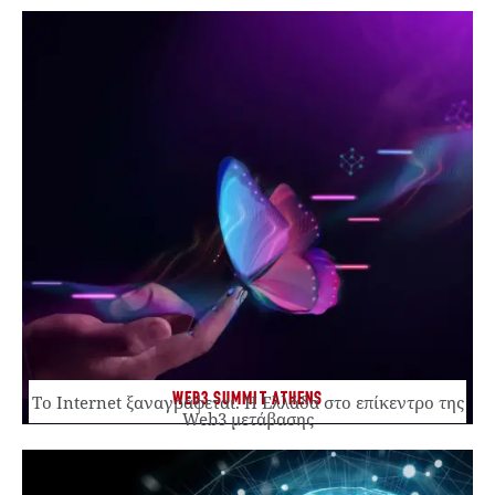
WEB3 SUMMIT ATHENS
Το Internet ξαναγράφεται. Η Ελλάδα στο επίκεντρο της
Web3 μετάβασης