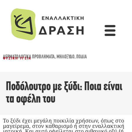
ΔΕΡΜΑΤΟΛΟΓΙΚΆ ΠΡΟΒΛΉΜΑΤΑ
,
ΜΗΛΌΞΥΔΟ
,
ΠΌΔΙΑ
ΦΥΣΙΚΉ ΥΓΕΊΑ
Ποδόλουτρο με ξύδι: Ποια είναι
τα οφέλη του
Το ξύδι έχει μεγάλη ποικιλία χρήσεων, όπως στο
μαγείρεμα, στον καθαρισμό ή στην εναλλακτική
ιατρική. Και αυτό οφείλεται στο αιθανικό οξύ (ή