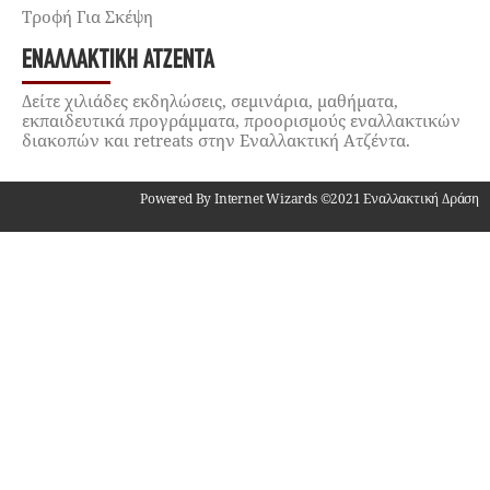
Τροφή Για Σκέψη
ΕΝΑΛΛΑΚΤΙΚΉ ΑΤΖΈΝΤΑ
Δείτε χιλιάδες εκδηλώσεις, σεμινάρια, μαθήματα,
εκπαιδευτικά προγράμματα, προορισμούς εναλλακτικών
διακοπών και retreats στην Εναλλακτική Ατζέντα.
Powered By Internet Wizards ©2021 Εναλλακτική Δράση