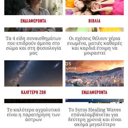
ΕΝΔΙΑΦΈΡΟΝΤΑ
ΒΙΒΛΊΑ
Τα 4 είδη συναισθημάτων
Οι σχέσεις θέλουν χέρια
που επιδρούν άμεσα στο
ενωμένα, ματιές καθαρές
σώμα και στη φυσιολογία
και καρδιά έτοιμη να
μας
μοιραστεί
ΚΑΛΎΤΕΡΗ ΖΩΉ
ΕΝΔΙΑΦΈΡΟΝΤΑ
Το καλύτερο αγχολυτικό
Το Syros Healing Waves
είναι η παρατήρηση των
επαναλαμβάνεται για
άστρων
δεύτερη χρονιά και είναι
ακόμα μεγαλύτερο