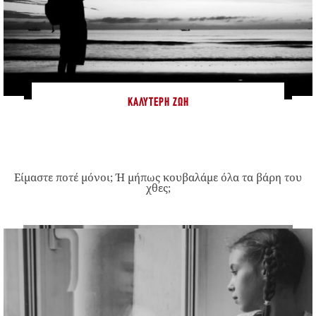
ΚΑΛΎΤΕΡΗ ΖΩΉ
Είμαστε ποτέ μόνοι; Ή μήπως κουβαλάμε όλα τα βάρη του
χθες;