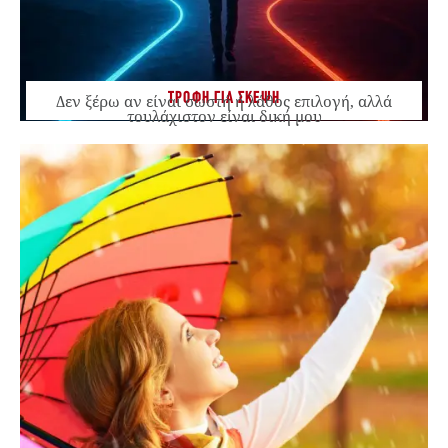
ΤΡΟΦΗ ΓΙΑ ΣΚΕΨΗ
Δεν ξέρω αν είναι σωστή ή λάθος επιλογή, αλλά
τουλάχιστον είναι δική μου