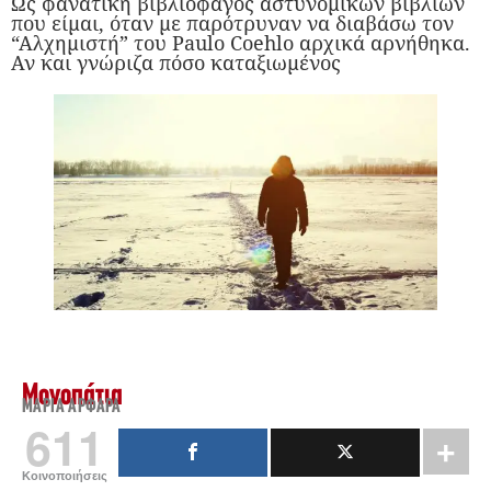
Ως φανατική βιβλιοφάγος αστυνομικών βιβλίων
που είμαι, όταν με παρότρυναν να διαβάσω τον
“Αλχημιστή” του Paulo Coehlo αρχικά αρνήθηκα.
Αν και γνώριζα πόσο καταξιωμένος
Μονοπάτια
ΜΑΡΊΑ ΑΡΦΑΡΆ
611
Κοινοποιήσεις