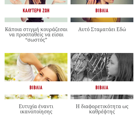
ΚΑΛΎΤΕΡΗ ΖΩΉ
ΒΙΒΛΊΑ
Κάποια στιγμή κουράζεσαι
Αυτό Σταματάει Εδώ
να προσπαθείς να είσαι
“σωστός”
ΒΙΒΛΊΑ
ΒΙΒΛΊΑ
Ευτυχία έναντι
Η διαφορετικότητα ως
ικανοποίησης
καθρέφτης