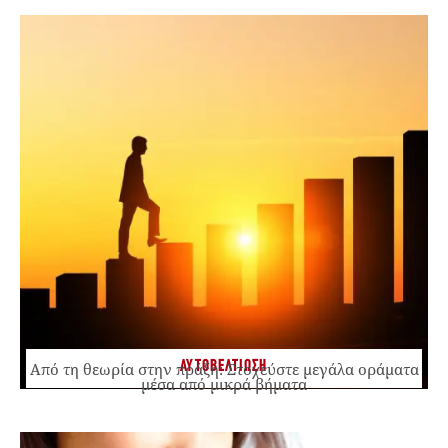
ΑΥΤΟΒΕΛΤΙΩΣΗ
Από τη θεωρία στην πράξη: Στοχεύστε μεγάλα οράματα
μέσα από μικρά βήματα