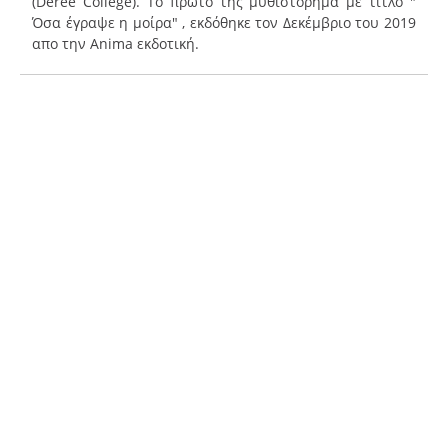
(Deree College). To πρώτο της μυθιστόρημα με τίτλο "
Όσα έγραψε η μοίρα" , εκδόθηκε τον Δεκέμβριο του 2019
απο την Αnima εκδοτική.