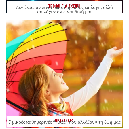
ΤΡΟΦΗ ΓΙΑ ΣΚΕΨΗ
Δεν ξέρω αν είναι σωστή ή λάθος επιλογή, αλλά
τουλάχιστον είναι δική μου
ΠΡΑΚΤΙΚΕΣ
7 μικρές καθημερινές “νίκες” που αλλάζουν τη ζωή μας