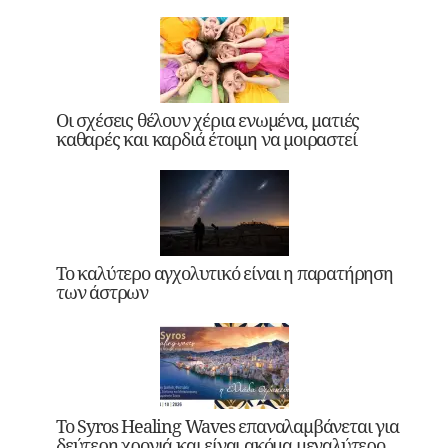
Οι σχέσεις θέλουν χέρια ενωμένα, ματιές
καθαρές και καρδιά έτοιμη να μοιραστεί
Το καλύτερο αγχολυτικό είναι η παρατήρηση
των άστρων
Το Syros Healing Waves επαναλαμβάνεται για
δεύτερη χρονιά και είναι ακόμα μεγαλύτερο