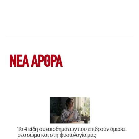
ΝΕΑ ΆΡΘΡΑ
Τα 4 είδη συναισθημάτων που επιδρούν άμεσα
στο σώμα και στη φυσιολογία μας