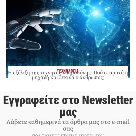
ΤΕΧΝΟΛΟΓΙΑ
Η εξέλιξη της τεχνητής νοημοσύνης: Πού σταματά η
μηχανή και ξεκινά ο άνθρωπος;
Εγγραφείτε στο Newsletter
μας
Λάβετε καθημερινά τα άρθρα μας στο e-mail
σας