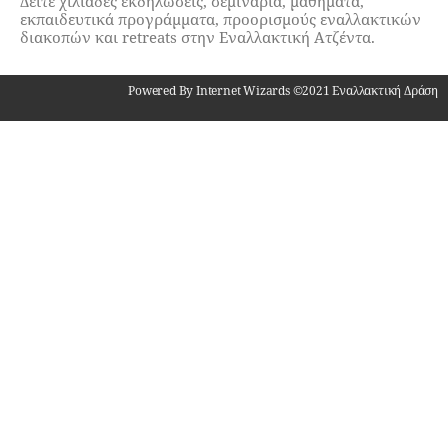
Δείτε χιλιάδες εκδηλώσεις, σεμινάρια, μαθήματα,
εκπαιδευτικά προγράμματα, προορισμούς εναλλακτικών
διακοπών και retreats στην Εναλλακτική Ατζέντα.
Powered By Internet Wizards ©2021 Εναλλακτική Δράση