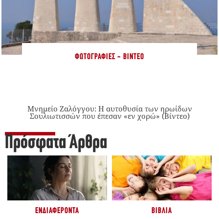
ΦΩΤΟΓΡΑΦΊΕΣ - ΒΊΝΤΕΟ
Μνημείο Ζαλόγγου: Η αυτοθυσία των ηρωίδων
Σουλιωτισσών που έπεσαν «εν χορώ» (Βίντεο)
Πρόσφατα Άρθρα
ΕΝΔΙΑΦΈΡΟΝΤΑ
ΒΙΒΛΊΑ