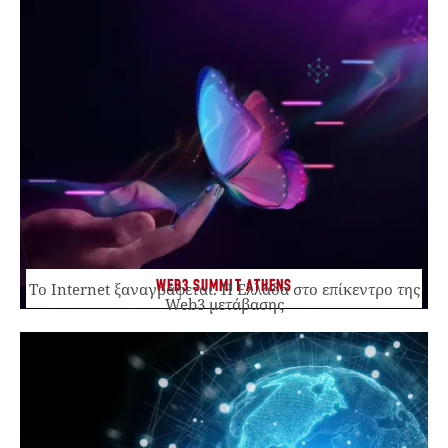
WEB3 SUMMIT ATHENS
Το Internet ξαναγράφεται. Η Ελλάδα στο επίκεντρο της
Web3 μετάβασης