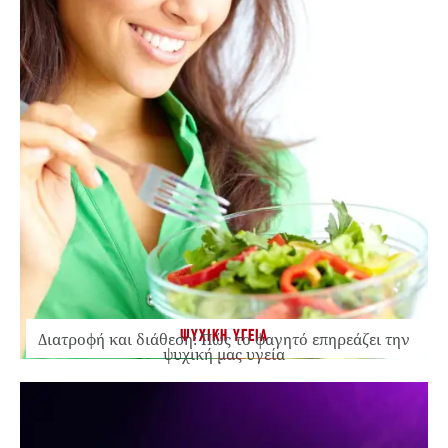
ΨΥΧΙΚΗ ΥΓΕΙΑ
Διατροφή και διάθεση: Πώς το φαγητό επηρεάζει την
ψυχική μας υγεία