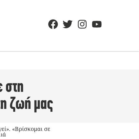
ε στη
η ζωή μας
εί». «Βρίσκομαι σε
λιά