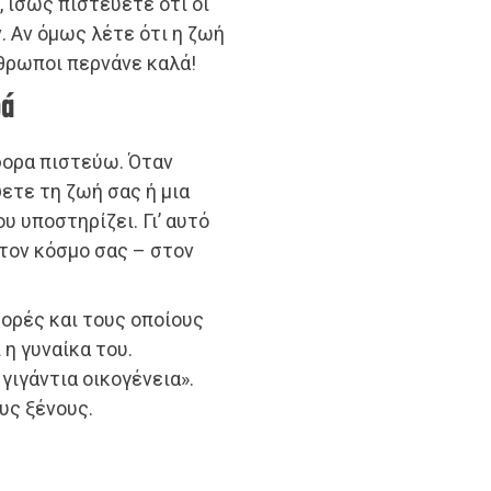
 ίσως πιστεύετε ότι οι
. Αν όμως λέτε ότι η ζωή
νθρωποι περνάνε καλά!
ρά
ορα πιστεύω. Όταν
ετε τη ζωή σας ή μια
υ υποστηρίζει. Γι’ αυτό
τον κόσμο σας – στον
ορές και τους οποίους
 η γυναίκα του.
γιγάντια οικογένεια».
ους ξένους.