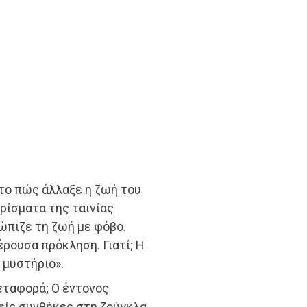
 το πώς άλλαξε η ζωή του
υρίσματα της ταινίας
ώπιζε τη ζωή με φόβο.
ρουσα πρόκληση. Γιατί; Η
 μυστήριο».
μεταφορά; Ο έντονος
νείς συνθήκες στη ζούγκλα