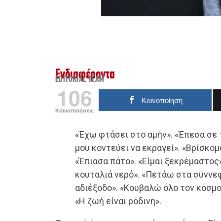
Ενδιαφέροντα
EDITORIAL TEAM
106
Κοινοποίηση
Κοινοποιήσεις
«Έχω φτάσει στο αμήν». «Έπεσα σε 
μου κοντεύει να εκραγεί». «Βρίσκομ
«Έπιασα πάτο». «Είμαι ξεκρέμαστος»
κουταλιά νερό». «Πετάω στα σύννε
αδιέξοδο». «Κουβαλώ όλο τον κόσμο
«Η ζωή είναι ρόδινη».