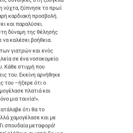
η νύχτα, ξύπνησε το πρωί
αρή καρδιακή προσβολή.
ει και παραλύσει.
στη δύναμη της θέλησής
 να καλέσει βοήθεια.
 των γιατρών και ενός
λεία σε ένα νοσοκομείο.
. Κάθε στιγμή που
ις του. Εκείνη αρνήθηκε
ς του –ήξερε ότι ο
αμογέλασε πλατιά και
όνο μια ταινία!».
κατάλαβε ότι θα το
αλλά χαμογέλασε και με
 Τι σπουδαία μεταφορά!