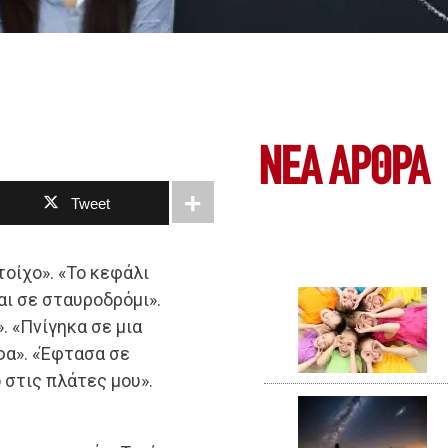
ΝΕΑ ΆΡΘΡΑ
Tweet
τοίχο». «Το κεφάλι
αι σε σταυροδρόμι».
. «Πνίγηκα σε μια
φα». «Έφτασα σε
 στις πλάτες μου».