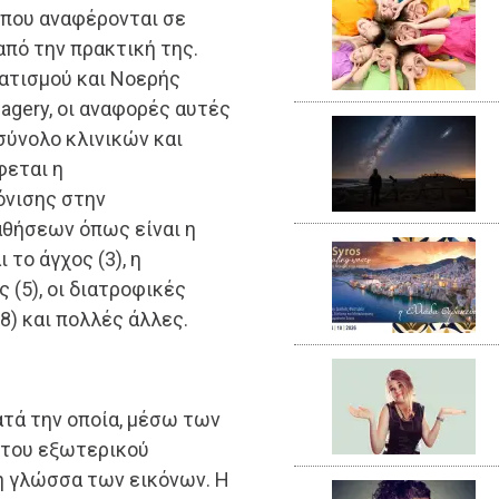
που αναφέρονται σε
πό την πρακτική της.
ατισμού και Νοερής
magery, οι αναφορές αυτές
σύνολο κλινικών και
φεται η
όνισης στην
θήσεων όπως είναι η
ι το άγχος (3), η
 (5), οι διατροφικές
(8) και πολλές άλλες.
ατά την οποία, μέσω των
 του εξωτερικού
τη γλώσσα των εικόνων. Η