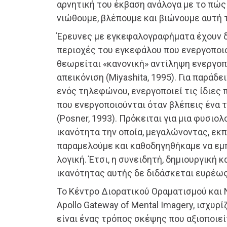
αρνητική του έκβαση ανάλογα με το πώς
νιώθουμε, βλέπουμε και βιώνουμε αυτή τ
Έρευνες με εγκεφαλογραφήματα έχουν δεί
περιοχές του εγκεφάλου που ενεργοποιο
θεωρείται «κανονική» αντίληψη ενεργοπο
απεικόνιση (Miyashita, 1995). Για παράδε
ενός τηλεφώνου, ενεργοποιεί τις ίδιες
που ενεργοποιούνται όταν βλέπεις ένα
(Posner, 1993). Πρόκειται για μια φυσιο
ικανότητα την οποία, μεγαλώνοντας, εκ
παραμελούμε και καθοδηγηθήκαμε να εμ
λογική. Έτσι, η συνειδητή, δημιουργική 
ικανότητας αυτής δε διδάσκεται ευρέως
Το Κέντρο Διορατικού Οραματισμού και 
Apollo Gateway of Mental Imagery, ισχυρ
είναι ένας τρόπος σκέψης που αξιοποιε