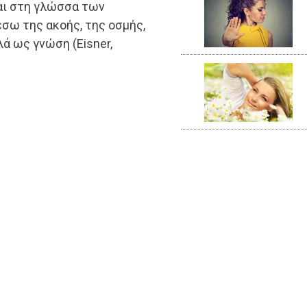
ται στη γλώσσα των
έσω της ακοής, της οσμής,
ά ως γνώση (Eisner,