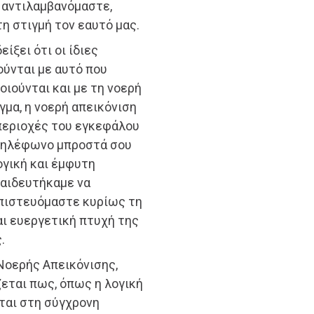
 αντιλαμβανόμαστε,
η στιγμή τον εαυτό μας.
ξει ότι οι ίδιες
ύνται με αυτό που
ιούνται και με τη νοερή
ιγμα, η νοερή απεικόνιση
 περιοχές του εγκεφάλου
 τηλέφωνο μπροστά σου
λογική και έμφυτη
παιδευτήκαμε να
πιστευόμαστε κυρίως τη
και ευεργετική πτυχή της
.
Νοερής Απεικόνισης,
ίζεται πως, όπως η λογική
ίται στη σύγχρονη