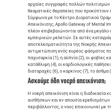
αρχαίες συγγραφές πολλών πολιτισμών 
θεαματικές θεραπείες που προκύπτουν α
Σύμφωνα με το Κέντρο Διορατικού Οραμ
Απεικόνισης, Apollo Gateway of Mental I
πλέον επιβεβαιώνονται από ένα μεγάλο 
εμπειρικών μελετών. Σε αυτές καταγρά
αποτελεσματικότητα της Νοερής Απεικ
αντιμετώπιση ενός ευρέος φάσματος πα
παχυσαρκία (1), η αϋπνία (2), οι φοβίες κα
κατάθλιψη (4), οι καρδιολογικές παθήσεις
διαταραχές (6), ο καρκίνος (7), το άσθμα 
Ασκούμε ήδη νοερή απεικόνιση;
Η νοερή απεικόνιση είναι η διαδικασία κ
αισθήσεων και εν απουσία ερεθισμάτων
περιβάλλοντος, ο νους επικοινωνεί με 