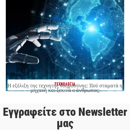
ΤΕΧΝΟΛΟΓΙΑ
Η εξέλιξη της τεχνητής νοημοσύνης: Πού σταματά η
μηχανή και ξεκινά ο άνθρωπος;
Εγγραφείτε στο Newsletter
μας