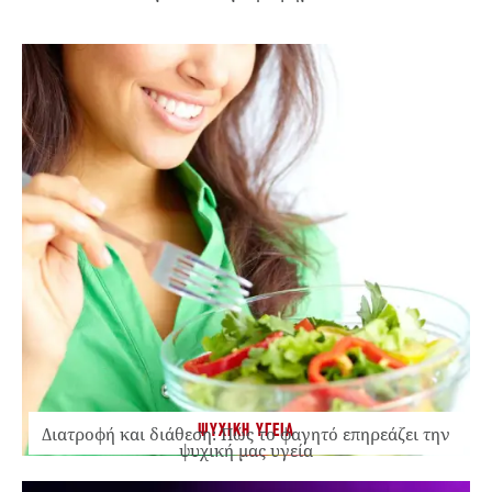
ΨΥΧΙΚΗ ΥΓΕΙΑ
Διατροφή και διάθεση: Πώς το φαγητό επηρεάζει την
ψυχική μας υγεία