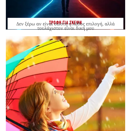
ΤΡΟΦΗ ΓΙΑ ΣΚΕΨΗ
Δεν ξέρω αν είναι σωστή ή λάθος επιλογή, αλλά
τουλάχιστον είναι δική μου