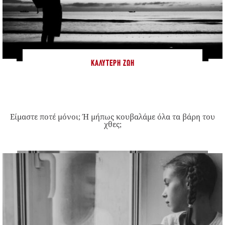
ΚΑΛΎΤΕΡΗ ΖΩΉ
Είμαστε ποτέ μόνοι; Ή μήπως κουβαλάμε όλα τα βάρη του
χθες;