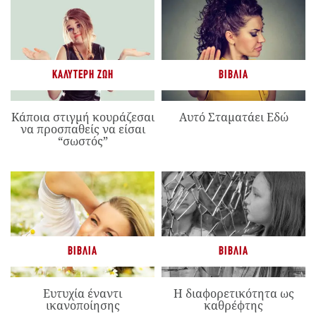
ΚΑΛΎΤΕΡΗ ΖΩΉ
ΒΙΒΛΊΑ
Κάποια στιγμή κουράζεσαι
Αυτό Σταματάει Εδώ
να προσπαθείς να είσαι
“σωστός”
ΒΙΒΛΊΑ
ΒΙΒΛΊΑ
Ευτυχία έναντι
Η διαφορετικότητα ως
ικανοποίησης
καθρέφτης