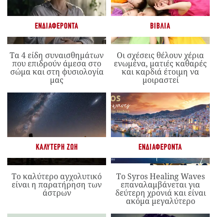
ΕΝΔΙΑΦΈΡΟΝΤΑ
ΒΙΒΛΊΑ
Τα 4 είδη συναισθημάτων
Οι σχέσεις θέλουν χέρια
που επιδρούν άμεσα στο
ενωμένα, ματιές καθαρές
σώμα και στη φυσιολογία
και καρδιά έτοιμη να
μας
μοιραστεί
ΚΑΛΎΤΕΡΗ ΖΩΉ
ΕΝΔΙΑΦΈΡΟΝΤΑ
Το καλύτερο αγχολυτικό
Το Syros Healing Waves
είναι η παρατήρηση των
επαναλαμβάνεται για
άστρων
δεύτερη χρονιά και είναι
ακόμα μεγαλύτερο