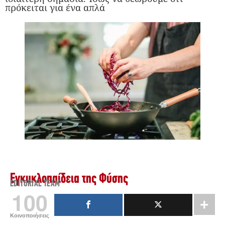
πρόκειται για ένα απλά
Εγκυκλοπαίδεια της Φύσης
EDITORIAL TEAM
100
Κοινοποιήσεις