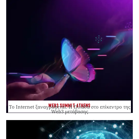
WEB3 SUMMIT ATHENS
Το Internet ξαναγράφεται. Η Ελλάδα στο επίκεντρο της
Web3 μετάβασης