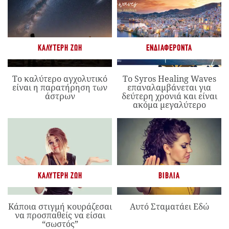
ΚΑΛΎΤΕΡΗ ΖΩΉ
ΕΝΔΙΑΦΈΡΟΝΤΑ
Το καλύτερο αγχολυτικό
Το Syros Healing Waves
είναι η παρατήρηση των
επαναλαμβάνεται για
άστρων
δεύτερη χρονιά και είναι
ακόμα μεγαλύτερο
ΚΑΛΎΤΕΡΗ ΖΩΉ
ΒΙΒΛΊΑ
Κάποια στιγμή κουράζεσαι
Αυτό Σταματάει Εδώ
να προσπαθείς να είσαι
“σωστός”