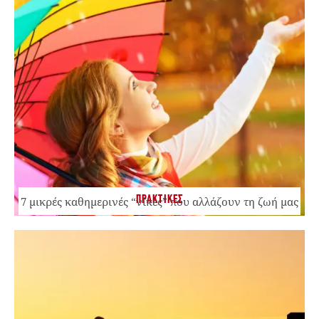
ΠΡΑΚΤΙΚΕΣ
7 μικρές καθημερινές “νίκες” που αλλάζουν τη ζωή μας