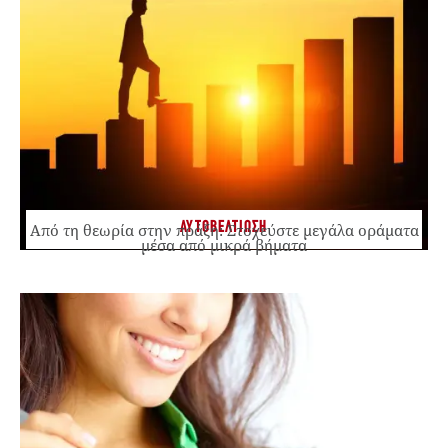
ΑΥΤΟΒΕΛΤΙΩΣΗ
Από τη θεωρία στην πράξη: Στοχεύστε μεγάλα οράματα
μέσα από μικρά βήματα