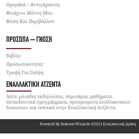
Ομορφιά – Αντιγήρανση
Φτιάχνω Μόνος Μου
Φύση Και Περιβάλλον
ΠΡΌΣΩΠΑ – ΓΝΏΣΗ
Βιβλία
Προσωπικότητες
Τροφή Για Σκέψη
ΕΝΑΛΛΑΚΤΙΚΉ ΑΤΖΈΝΤΑ
Δείτε χιλιάδες εκδηλώσεις, σεμινάρια, μαθήματα,
εκπαιδευτικά προγράμματα, προορισμούς εναλλακτικών
διακοπών και retreats στην Εναλλακτική Ατζέντα.
Powered By Internet Wizards ©2021 Εναλλακτική Δράση