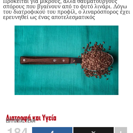
Πρόκειται για μικρούς, αλλά θαυματουργούς
σπόρους που βγαίνουν από το φυτό λινάρι. Λόγω
του διατροφικού του προφίλ, ο λιναρόσπορος έχει
ερευνηθεί ως ένας αποτελεσματικός
Διατροφή και Υγεία
EDITORIAL TEAM
184