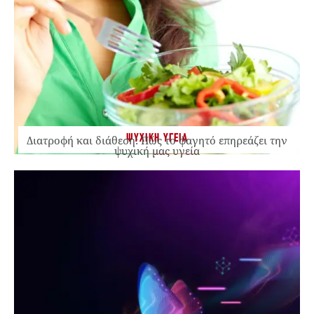
ΨΥΧΙΚΗ ΥΓΕΙΑ
Διατροφή και διάθεση: Πώς το φαγητό επηρεάζει την
ψυχική μας υγεία