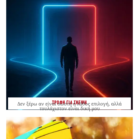
ΤΡΟΦΗ ΓΙΑ ΣΚΕΨΗ
Δεν ξέρω αν είναι σωστή ή λάθος επιλογή, αλλά
τουλάχιστον είναι δική μου