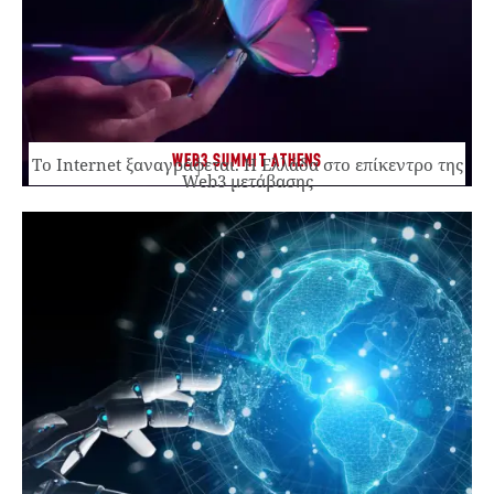
WEB3 SUMMIT ATHENS
Το Internet ξαναγράφεται. Η Ελλάδα στο επίκεντρο της
Web3 μετάβασης