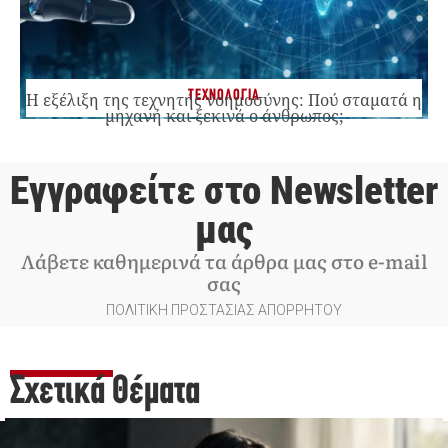
ΤΕΧΝΟΛΟΓΙΑ
Η εξέλιξη της τεχνητής νοημοσύνης: Πού σταματά η
μηχανή και ξεκινά ο άνθρωπος;
Εγγραφείτε στο Newsletter
μας
Λάβετε καθημερινά τα άρθρα μας στο e-mail
σας
ΠΟΛΙΤΙΚΗ ΠΡΟΣΤΑΣΙΑΣ ΑΠΟΡΡΗΤΟΥ
Σχετικά Θέματα