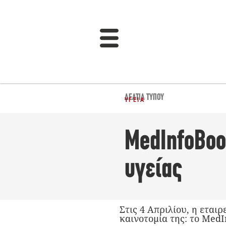
ΔΕΛΤΊΑ ΤΎΠΟΥ
ΥΓΕΊΑ
MedInfoBoo
υγείας
Στις 4 Απριλίου, η εται
καινοτομία της: το Med