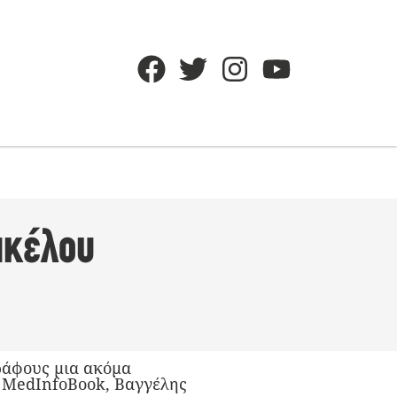
ακέλου
γράφους μια ακόμα
υ MedInfoBook, Βαγγέλης