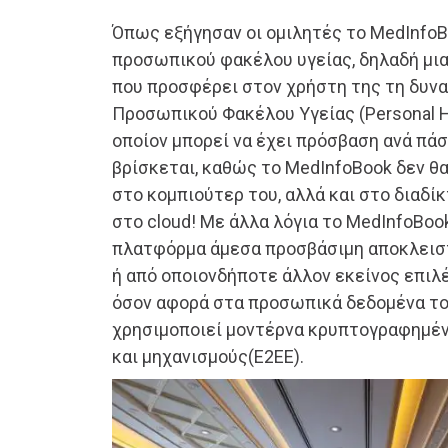
Όπως εξήγησαν οι ομιλητές το MedInfoBo
προσωπικού φακέλου υγείας, δηλαδή μι
που προσφέρει στον χρήστη της τη δυν
Προσωπικού Φακέλου Υγείας (Personal H
οποίον μπορεί να έχει πρόσβαση ανά πάσ
βρίσκεται, καθώς το MedInfoBook δεν θ
στο κομπιούτερ του, αλλά και στο διαδί
στο cloud! Με άλλα λόγια το MedInfoBook
πλατφόρμα άμεσα προσβάσιμη αποκλειστ
ή από οποιονδήποτε άλλον εκείνος επιλ
όσον αφορά στα προσωπικά δεδομένα το
χρησιμοποιεί μοντέρνα κρυπτογραφημέν
και μηχανισμούς(Ε2ΕΕ).