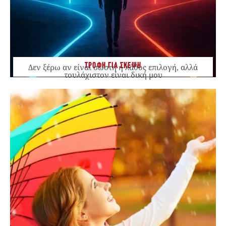
ΤΡΟΦΗ ΓΙΑ ΣΚΕΨΗ
Δεν ξέρω αν είναι σωστή ή λάθος επιλογή, αλλά
τουλάχιστον είναι δική μου