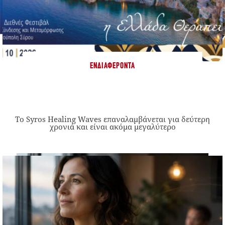
ΕΝΔΙΑΦΈΡΟΝΤΑ
Το Syros Healing Waves επαναλαμβάνεται για δεύτερη
χρονιά και είναι ακόμα μεγαλύτερο