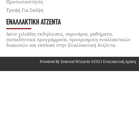
Προσωπικότητες
Τροφή Για Σκέψη
ΕΝΑΛΛΑΚΤΙΚΉ ΑΤΖΈΝΤΑ
Δείτε χιλιάδες εκδηλώσεις, σεμινάρια, μαθήματα,
εκπαιδευτικά προγράμματα, προορισμούς εναλλακτικών
διακοπών και retreats στην Εναλλακτική Ατζέντα.
Powered By Internet Wizards ©2021 Εναλλακτική Δράση