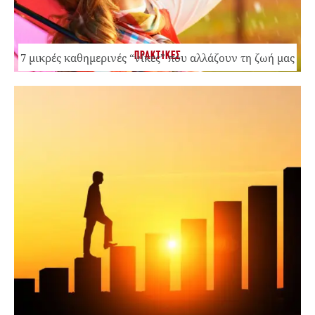
ΠΡΑΚΤΙΚΕΣ
7 μικρές καθημερινές “νίκες” που αλλάζουν τη ζωή μας