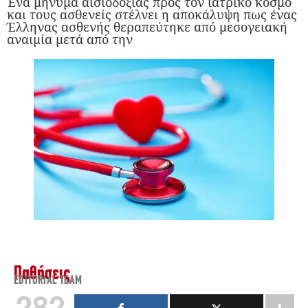
Ένα μήνυμα αισιοδοξίας προς τον ιατρικό κόσμο
και τους ασθενείς στέλνει η αποκάλυψη πως ένας
Έλληνας ασθενής θεραπεύτηκε από μεσογειακή
αναιμία μετά από την
Παθήσεις
EDITORIAL TEAM
282