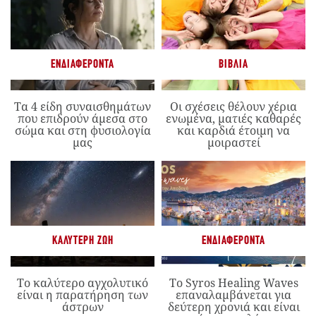
ΕΝΔΙΑΦΈΡΟΝΤΑ
ΒΙΒΛΊΑ
Τα 4 είδη συναισθημάτων
Οι σχέσεις θέλουν χέρια
που επιδρούν άμεσα στο
ενωμένα, ματιές καθαρές
σώμα και στη φυσιολογία
και καρδιά έτοιμη να
μας
μοιραστεί
ΚΑΛΎΤΕΡΗ ΖΩΉ
ΕΝΔΙΑΦΈΡΟΝΤΑ
Το καλύτερο αγχολυτικό
Το Syros Healing Waves
είναι η παρατήρηση των
επαναλαμβάνεται για
άστρων
δεύτερη χρονιά και είναι