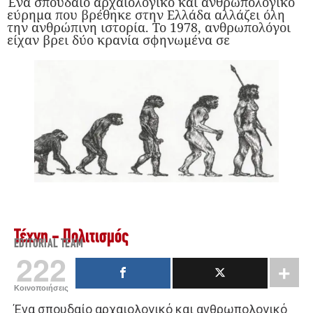
Ένα σπουδαίο αρχαιολογικό και ανθρωπολογικό
εύρημα που βρέθηκε στην Ελλάδα αλλάζει όλη
την ανθρώπινη ιστορία. Το 1978, ανθρωπολόγοι
είχαν βρει δύο κρανία σφηνωμένα σε
Τέχνη - Πολιτισμός
EDITORIAL TEAM
222
Κοινοποιήσεις
Ένα σπουδαίο αρχαιολογικό και ανθρωπολογικό