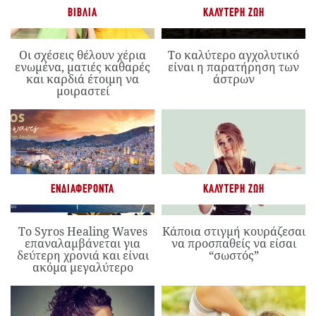
ΒΙΒΛΊΑ
ΚΑΛΎΤΕΡΗ ΖΩΉ
Οι σχέσεις θέλουν χέρια
Το καλύτερο αγχολυτικό
ενωμένα, ματιές καθαρές
είναι η παρατήρηση των
και καρδιά έτοιμη να
άστρων
μοιραστεί
ΕΝΔΙΑΦΈΡΟΝΤΑ
ΚΑΛΎΤΕΡΗ ΖΩΉ
Το Syros Healing Waves
Κάποια στιγμή κουράζεσαι
επαναλαμβάνεται για
να προσπαθείς να είσαι
δεύτερη χρονιά και είναι
“σωστός”
ακόμα μεγαλύτερο