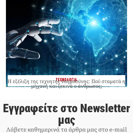
ΤΕΧΝΟΛΟΓΙΑ
Η εξέλιξη της τεχνητής νοημοσύνης: Πού σταματά η
μηχανή και ξεκινά ο άνθρωπος;
Εγγραφείτε στο Newsletter
μας
Λάβετε καθημερινά τα άρθρα μας στο e-mail