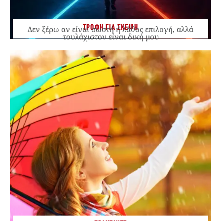
ΤΡΟΦΗ ΓΙΑ ΣΚΕΨΗ
Δεν ξέρω αν είναι σωστή ή λάθος επιλογή, αλλά
τουλάχιστον είναι δική μου