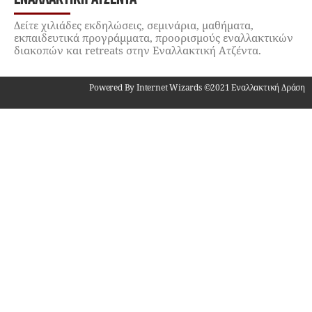
Δείτε χιλιάδες εκδηλώσεις, σεμινάρια, μαθήματα,
εκπαιδευτικά προγράμματα, προορισμούς εναλλακτικών
διακοπών και retreats στην Εναλλακτική Ατζέντα.
Powered By Internet Wizards ©2021 Εναλλακτική Δράση