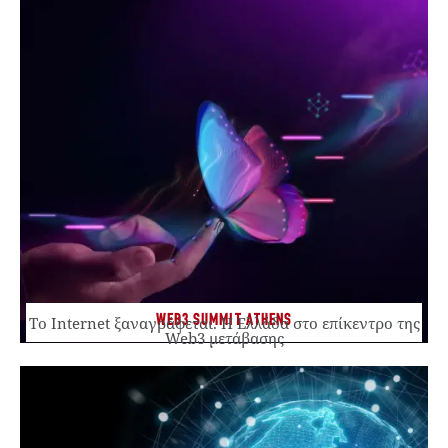
WEB3 SUMMIT ATHENS
Το Internet ξαναγράφεται. Η Ελλάδα στο επίκεντρο της
Web3 μετάβασης