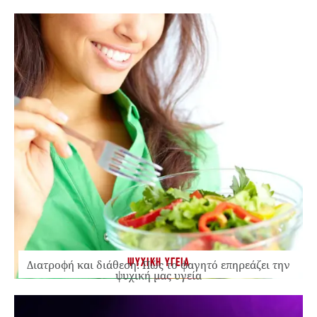
ΨΥΧΙΚΗ ΥΓΕΙΑ
Διατροφή και διάθεση: Πώς το φαγητό επηρεάζει την
ψυχική μας υγεία