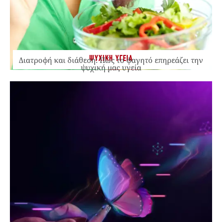
ΨΥΧΙΚΗ ΥΓΕΙΑ
Διατροφή και διάθεση: Πώς το φαγητό επηρεάζει την
ψυχική μας υγεία