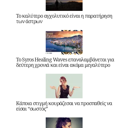
Το καλύτερο αγχολυτικό είναι η παρατήρηση
των άστρων
Το Syros Healing Waves επαναλαμβάνεται για
δεύτερη χρονιά και είναι ακόμα μεγαλύτερο
Κάποια στιγμή κουράζεσαι να προσπαθείς να
είσαι “σωστός”