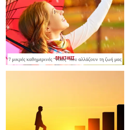
ΠΡΑΚΤΙΚΕΣ
7 μικρές καθημερινές “νίκες” που αλλάζουν τη ζωή μας