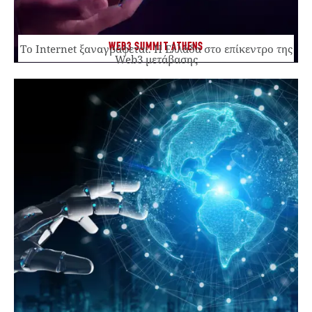
WEB3 SUMMIT ATHENS
Το Internet ξαναγράφεται. Η Ελλάδα στο επίκεντρο της
Web3 μετάβασης