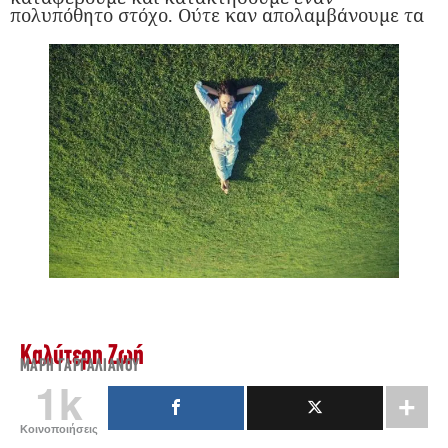
πολυπόθητο στόχο. Ούτε καν απολαμβάνουμε τα
Καλύτερη Ζωή
ΜΆΡΗ ΓΑΡΓΑΛΙΆΝΟΥ
1k
Κοινοποιήσεις