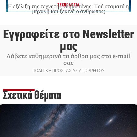
ΤΕΧΝΟΛΟΓΙΑ
Η εξέλιξη της τεχνητής νοημοσύνης: Πού σταματά η
μηχανή και ξεκινά ο άνθρωπος;
Εγγραφείτε στο Newsletter
μας
Λάβετε καθημερινά τα άρθρα μας στο e-mail
σας
ΠΟΛΙΤΙΚΗ ΠΡΟΣΤΑΣΙΑΣ ΑΠΟΡΡΗΤΟΥ
Σχετικά Θέματα