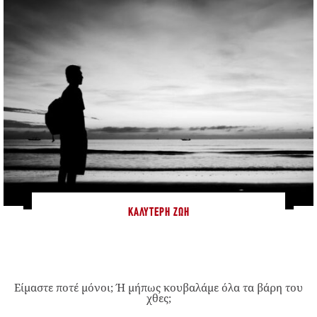
ΚΑΛΎΤΕΡΗ ΖΩΉ
Είμαστε ποτέ μόνοι; Ή μήπως κουβαλάμε όλα τα βάρη του
χθες;