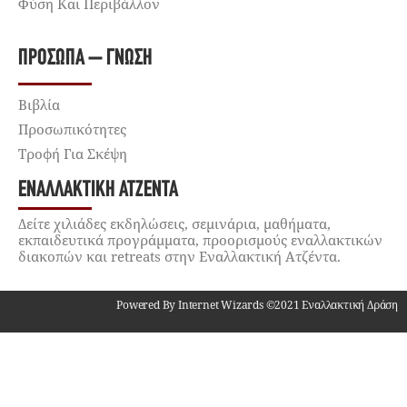
Φύση Και Περιβάλλον
ΠΡΌΣΩΠΑ – ΓΝΏΣΗ
Βιβλία
Προσωπικότητες
Τροφή Για Σκέψη
ΕΝΑΛΛΑΚΤΙΚΉ ΑΤΖΈΝΤΑ
Δείτε χιλιάδες εκδηλώσεις, σεμινάρια, μαθήματα,
εκπαιδευτικά προγράμματα, προορισμούς εναλλακτικών
διακοπών και retreats στην Εναλλακτική Ατζέντα.
Powered By Internet Wizards ©2021 Εναλλακτική Δράση