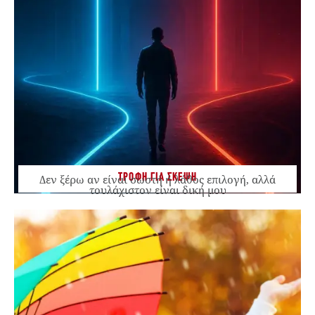
ΤΡΟΦΗ ΓΙΑ ΣΚΕΨΗ
Δεν ξέρω αν είναι σωστή ή λάθος επιλογή, αλλά
τουλάχιστον είναι δική μου