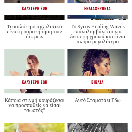
ΚΑΛΎΤΕΡΗ ΖΩΉ
ΕΝΔΙΑΦΈΡΟΝΤΑ
Το καλύτερο αγχολυτικό
Το Syros Healing Waves
είναι η παρατήρηση των
επαναλαμβάνεται για
άστρων
δεύτερη χρονιά και είναι
ακόμα μεγαλύτερο
ΚΑΛΎΤΕΡΗ ΖΩΉ
ΒΙΒΛΊΑ
Κάποια στιγμή κουράζεσαι
Αυτό Σταματάει Εδώ
να προσπαθείς να είσαι
“σωστός”