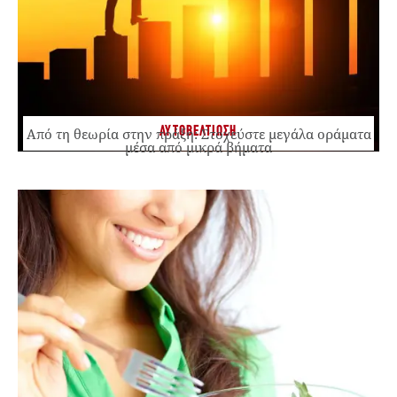
ΑΥΤΟΒΕΛΤΙΩΣΗ
Από τη θεωρία στην πράξη: Στοχεύστε μεγάλα οράματα
μέσα από μικρά βήματα