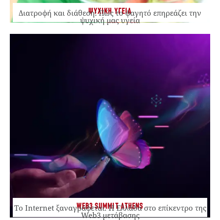
ΨΥΧΙΚΗ ΥΓΕΙΑ
Διατροφή και διάθεση: Πώς το φαγητό επηρεάζει την
ψυχική μας υγεία
WEB3 SUMMIT ATHENS
Το Internet ξαναγράφεται. Η Ελλάδα στο επίκεντρο της
Web3 μετάβασης