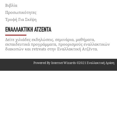
Βιβλία
Προσωπικότητες
Τροφή Για Σκέψη
ΕΝΑΛΛΑΚΤΙΚΉ ΑΤΖΈΝΤΑ
Δείτε χιλιάδες εκδηλώσεις, σεμινάρια, μαθήματα,
εκπαιδευτικά προγράμματα, προορισμούς εναλλακτικών
διακοπών και retreats στην Εναλλακτική Ατζέντα.
Powered By Internet Wizards ©2021 Εναλλακτική Δράση