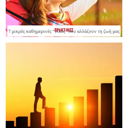
ΠΡΑΚΤΙΚΕΣ
7 μικρές καθημερινές “νίκες” που αλλάζουν τη ζωή μας