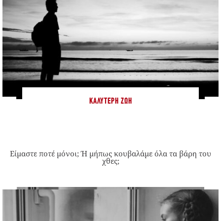
ΚΑΛΎΤΕΡΗ ΖΩΉ
Είμαστε ποτέ μόνοι; Ή μήπως κουβαλάμε όλα τα βάρη του
χθες;