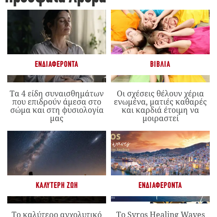
ΕΝΔΙΑΦΈΡΟΝΤΑ
ΒΙΒΛΊΑ
Τα 4 είδη συναισθημάτων
Οι σχέσεις θέλουν χέρια
που επιδρούν άμεσα στο
ενωμένα, ματιές καθαρές
σώμα και στη φυσιολογία
και καρδιά έτοιμη να
μας
μοιραστεί
ΚΑΛΎΤΕΡΗ ΖΩΉ
ΕΝΔΙΑΦΈΡΟΝΤΑ
Το καλύτερο αγχολυτικό
Το Syros Healing Waves