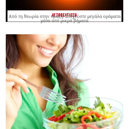
ΑΥΤΟΒΕΛΤΙΩΣΗ
Από τη θεωρία στην πράξη: Στοχεύστε μεγάλα οράματα
μέσα από μικρά βήματα