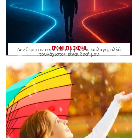
ΤΡΟΦΗ ΓΙΑ ΣΚΕΨΗ
Δεν ξέρω αν είναι σωστή ή λάθος επιλογή, αλλά
τουλάχιστον είναι δική μου