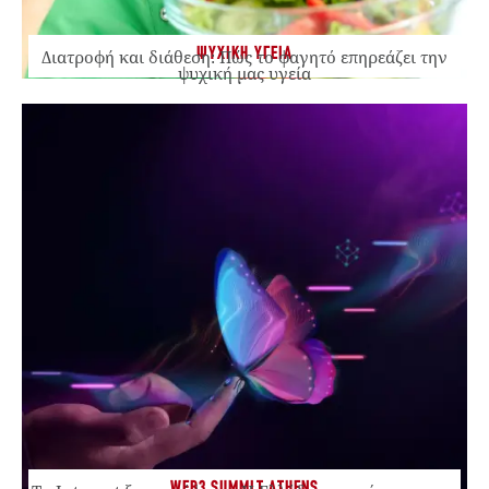
ΨΥΧΙΚΗ ΥΓΕΙΑ
Διατροφή και διάθεση: Πώς το φαγητό επηρεάζει την
ψυχική μας υγεία
WEB3 SUMMIT ATHENS