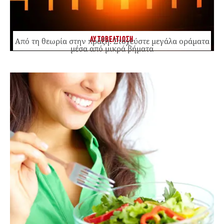
ΑΥΤΟΒΕΛΤΙΩΣΗ
Από τη θεωρία στην πράξη: Στοχεύστε μεγάλα οράματα
μέσα από μικρά βήματα