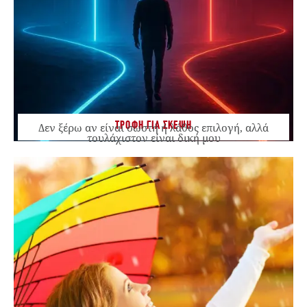
ΤΡΟΦΗ ΓΙΑ ΣΚΕΨΗ
Δεν ξέρω αν είναι σωστή ή λάθος επιλογή, αλλά
τουλάχιστον είναι δική μου