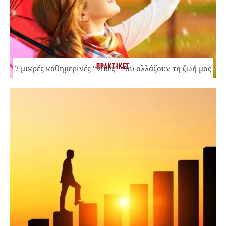
ΠΡΑΚΤΙΚΕΣ
7 μικρές καθημερινές “νίκες” που αλλάζουν τη ζωή μας