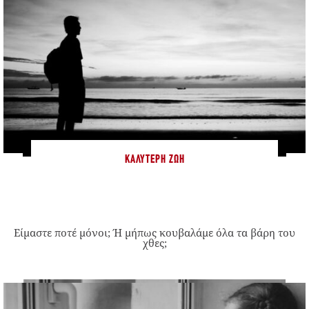
ΚΑΛΎΤΕΡΗ ΖΩΉ
Είμαστε ποτέ μόνοι; Ή μήπως κουβαλάμε όλα τα βάρη του
χθες;