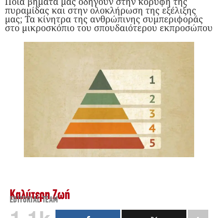
Ποια βήματα μας οδηγούν στην κορυφή της
πυραμίδας και στην ολοκλήρωση της εξέλιξης
μας; Τα κίνητρα της ανθρώπινης συμπεριφοράς
στο μικροσκόπιο του σπουδαιότερου εκπροσώπου
Καλύτερη Ζωή
EDITORIAL TEAM
1.1k