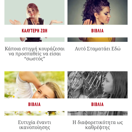
ΚΑΛΎΤΕΡΗ ΖΩΉ
ΒΙΒΛΊΑ
Κάποια στιγμή κουράζεσαι
Αυτό Σταματάει Εδώ
να προσπαθείς να είσαι
“σωστός”
ΒΙΒΛΊΑ
ΒΙΒΛΊΑ
Ευτυχία έναντι
Η διαφορετικότητα ως
ικανοποίησης
καθρέφτης