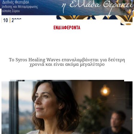
ΕΝΔΙΑΦΈΡΟΝΤΑ
Το Syros Healing Waves επαναλαμβάνεται για δεύτερη
χρονιά και είναι ακόμα μεγαλύτερο