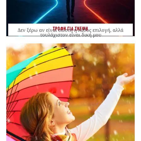
ΤΡΟΦΗ ΓΙΑ ΣΚΕΨΗ
Δεν ξέρω αν είναι σωστή ή λάθος επιλογή, αλλά
τουλάχιστον είναι δική μου