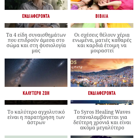
ΕΝΔΙΑΦΈΡΟΝΤΑ
ΒΙΒΛΊΑ
Τα 4 είδη συναισθημάτων
Οι σχέσεις θέλουν χέρια
που επιδρούν άμεσα στο
ενωμένα, ματιές καθαρές
σώμα και στη φυσιολογία
και καρδιά έτοιμη να
μας
μοιραστεί
ΚΑΛΎΤΕΡΗ ΖΩΉ
ΕΝΔΙΑΦΈΡΟΝΤΑ
Το καλύτερο αγχολυτικό
Το Syros Healing Waves
είναι η παρατήρηση των
επαναλαμβάνεται για
άστρων
δεύτερη χρονιά και είναι
ακόμα μεγαλύτερο