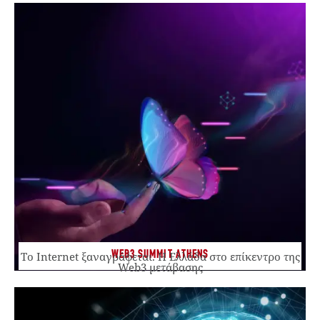
WEB3 SUMMIT ATHENS
Το Internet ξαναγράφεται. Η Ελλάδα στο επίκεντρο της
Web3 μετάβασης