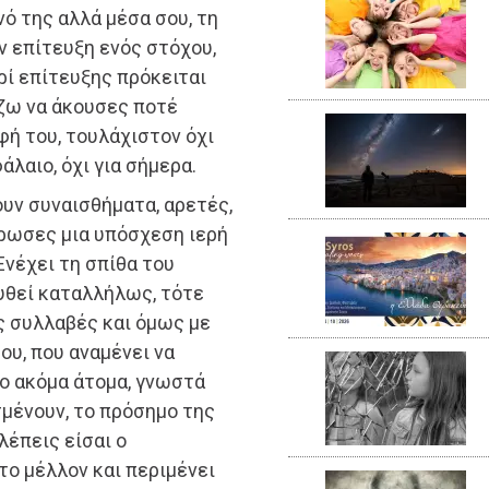
ό της αλλά μέσα σου, τη
ν επίτευξη ενός στόχου,
ρί επίτευξης πρόκειται
ίζω να άκουσες ποτέ
φή του, τουλάχιστον όχι
άλαιο, όχι για σήμερα.
υν συναισθήματα, αρετές,
θρωσες μια υπόσχεση ιερή
Ενέχει τη σπίθα του
ευθεί καταλλήλως, τότε
ς συλλαβές και όμως με
ου, που αναμένει να
ο ακόμα άτομα, γνωστά
σμένουν, το πρόσημο της
λέπεις είσαι ο
το μέλλον και περιμένει