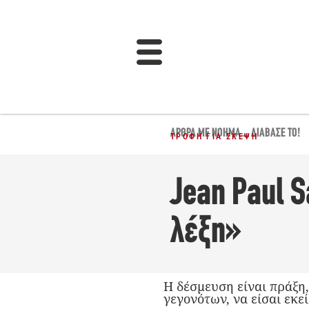
ΆΡΘΡΑ ΜΕ ΝΌΗΜΑ...
,
ΔΙΆΒΑΣΈ ΤΟ!
ΤΡΟΦΉ ΓΙΑ ΣΚΈΨΗ
Jean Paul S
λέξη»
Η δέσμευση είναι πράξη,
γεγονότων, να είσαι εκεί