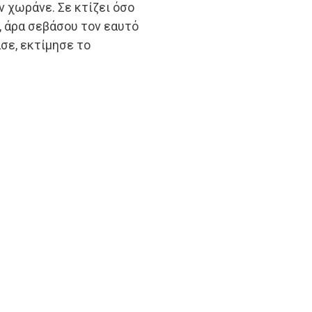
ν χωράνε. Σε κτίζει όσο
υ, άρα σεβάσου τον εαυτό
άσε, εκτίμησε το