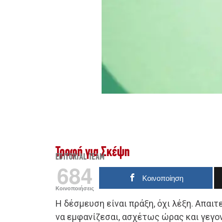
Τροφή για Σκέψη
EDITORIAL TEAM
684
Κοινοποίηση
Κοινοποιήσεις
Η δέσμευση είναι πράξη, όχι λέξη. Απαιτε
να εμφανίζεσαι, ασχέτως ώρας και γεγονό