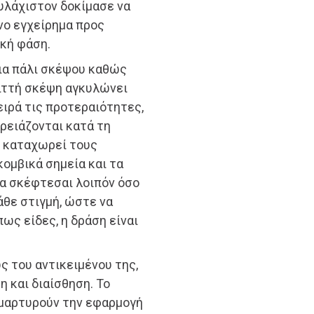
ουλάχιστον δοκίμασε να
νο εγχείρημα προς
κή φάση.
ια πάλι σκέψου καθώς
ριττή σκέψη αγκυλώνει
ειρά τις προτεραιότητες,
χρειάζονται κατά τη
, καταχωρεί τους
κομβικά σημεία και τα
Να σκέφτεσαι λοιπόν όσο
κάθε στιγμή, ώστε να
ως είδες, η δράση είναι
ς του αντικειμένου της,
 και διαίσθηση. Το
 μαρτυρούν την εφαρμογή