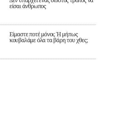
Δεν υπάρχει ένας σωστός τρόπος να
είσαι άνθρωπος
Είμαστε ποτέ μόνοι; Ή μήπως
κουβαλάμε όλα τα βάρη του χθες;