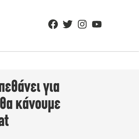
πεθάνει για
υ θα κάνουμε
at