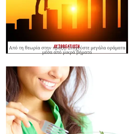
ΑΥΤΟΒΕΛΤΙΩΣΗ
Από τη θεωρία στην πράξη: Στοχεύστε μεγάλα οράματα
μέσα από μικρά βήματα