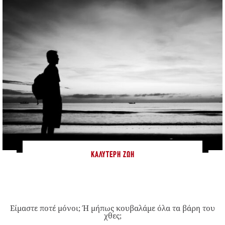
ΚΑΛΎΤΕΡΗ ΖΩΉ
Είμαστε ποτέ μόνοι; Ή μήπως κουβαλάμε όλα τα βάρη του
χθες;