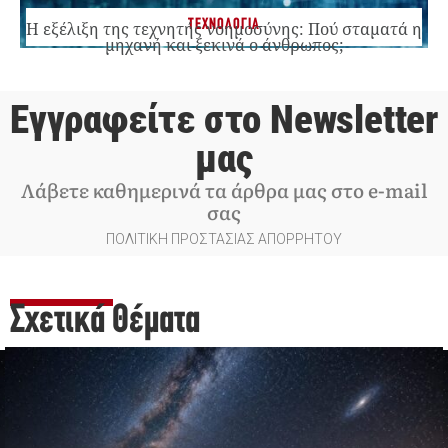
ΤΕΧΝΟΛΟΓΙΑ
Η εξέλιξη της τεχνητής νοημοσύνης: Πού σταματά η
μηχανή και ξεκινά ο άνθρωπος;
Εγγραφείτε στο Newsletter
μας
Λάβετε καθημερινά τα άρθρα μας στο e-mail
σας
ΠΟΛΙΤΙΚΗ ΠΡΟΣΤΑΣΙΑΣ ΑΠΟΡΡΗΤΟΥ
Σχετικά Θέματα