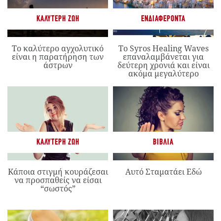
ΚΑΛΎΤΕΡΗ ΖΩΉ
ΕΝΔΙΑΦΈΡΟΝΤΑ
Το καλύτερο αγχολυτικό
Το Syros Healing Waves
είναι η παρατήρηση των
επαναλαμβάνεται για
άστρων
δεύτερη χρονιά και είναι
ακόμα μεγαλύτερο
ΚΑΛΎΤΕΡΗ ΖΩΉ
ΒΙΒΛΊΑ
Κάποια στιγμή κουράζεσαι
Αυτό Σταματάει Εδώ
να προσπαθείς να είσαι
“σωστός”