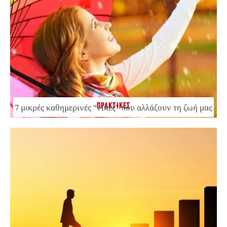
ΠΡΑΚΤΙΚΕΣ
7 μικρές καθημερινές “νίκες” που αλλάζουν τη ζωή μας