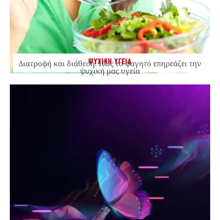
ΨΥΧΙΚΗ ΥΓΕΙΑ
Διατροφή και διάθεση: Πώς το φαγητό επηρεάζει την
ψυχική μας υγεία