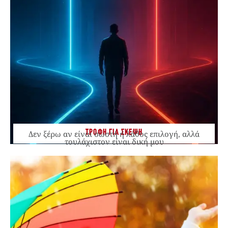
ΤΡΟΦΗ ΓΙΑ ΣΚΕΨΗ
Δεν ξέρω αν είναι σωστή ή λάθος επιλογή, αλλά
τουλάχιστον είναι δική μου