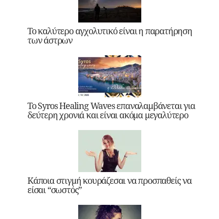
Το καλύτερο αγχολυτικό είναι η παρατήρηση
των άστρων
Το Syros Healing Waves επαναλαμβάνεται για
δεύτερη χρονιά και είναι ακόμα μεγαλύτερο
Κάποια στιγμή κουράζεσαι να προσπαθείς να
είσαι “σωστός”