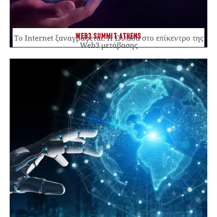
WEB3 SUMMIT ATHENS
Το Internet ξαναγράφεται. Η Ελλάδα στο επίκεντρο της
Web3 μετάβασης