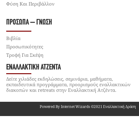
Φύση Και Περιβάλλον
ΠΡΌΣΩΠΑ – ΓΝΏΣΗ
Βιβλία
Προσωπικότητες
Τροφή Για Σκέψη
ΕΝΑΛΛΑΚΤΙΚΉ ΑΤΖΈΝΤΑ
Δείτε χιλιάδες εκδηλώσεις, σεμινάρια, μαθήματα,
εκπαιδευτικά προγράμματα, προορισμούς εναλλακτικών
διακοπών και retreats στην Εναλλακτική Ατζέντα.
Powered By Internet Wizards ©2021 Εναλλακτική Δράση