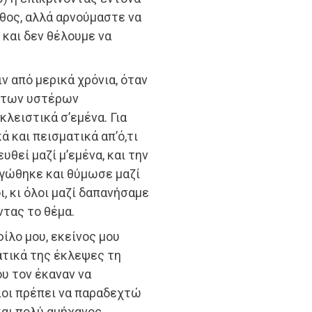
άθος, αλλά αρνούμαστε να
 και δεν θέλουμε να
ν από μερικά χρόνια, όταν
κ των υστέρων
κλειστικά σ’εμένα. Για
 και πεισματικά απ’ό,τι
θεί μαζί μ’εμένα, και την
ηγώθηκε και θύμωσε μαζί
, κι όλοι μαζί δαπανήσαμε
τας το θέμα.
ίλο μου, εκείνος μου
ματικά της έκλεψες τη
υ τον έκαναν να
ίοι πρέπει να παραδεχτώ
αι πολύ αμήχανος.