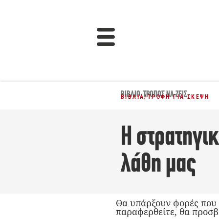
ΒΙΒΛΊΟ
,
ΤΡΌΠΟΣ ΝΑ ΖΕΙΣ
ΒΙΒΛΊΑ
/
ΤΡΟΦΉ ΓΙΑ ΣΚΈΨΗ
Η στρατηγι
λάθη μας
Θα υπάρξουν φορές που 
παραφερθείτε, θα προσβ