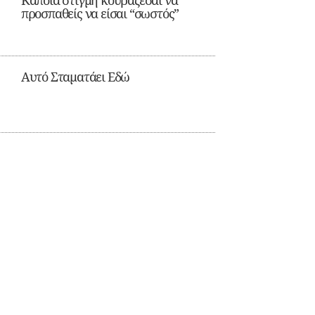
Κάποια στιγμή κουράζεσαι να
προσπαθείς να είσαι “σωστός”
Αυτό Σταματάει Εδώ