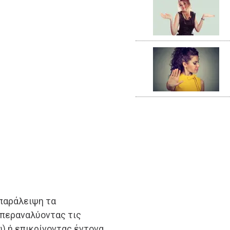
 παράλειψη τα
περαναλύοντας τις
υ) ή επικρίνοντας έντονα