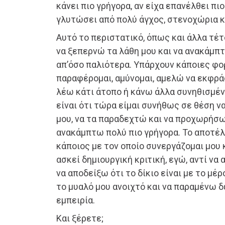
κάνει πιο γρήγορα, αν είχα επανέλθει πιο
γλυτώσει από πολύ άγχος, στενοχώρια κ
Αυτό το περιστατικό, όπως και άλλα τέτ
να ξεπερνώ τα λάθη μου και να ανακάμπ
απ’όσο παλιότερα. Υπάρχουν κάποιες φο
παραφέρομαι, αμύνομαι, αμελώ να εκφρ
λέω κάτι άτοπο ή κάνω άλλα συνηθισμέν
είναι ότι τώρα είμαι συνήθως σε θέση 
μου, να τα παραδεχτώ και να προχωρήσω 
ανακάμπτω πολύ πιο γρήγορα. Το αποτέλε
κάποιος με τον οποίο συνεργάζομαι μου 
ασκεί δημιουργική κριτική, εγώ, αντί να
να αποδείξω ότι το δίκιο είναι με το μέ
το μυαλό μου ανοιχτό και να παραμένω δ
εμπειρία.
Και ξέρετε;