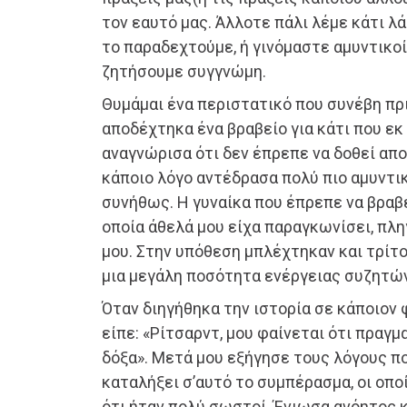
τον εαυτό μας. Άλλοτε πάλι λέμε κάτι λ
το παραδεχτούμε, ή γινόμαστε αμυντικοί
ζητήσουμε συγγνώμη.
Θυμάμαι ένα περιστατικό που συνέβη πρι
αποδέχτηκα ένα βραβείο για κάτι που ε
αναγνώρισα ότι δεν έπρεπε να δοθεί απο
κάποιο λόγο αντέδρασα πολύ πιο αμυντικά
συνήθως. Η γυναίκα που έπρεπε να βραβευ
οποία άθελά μου είχα παραγκωνίσει, πλ
μου. Στην υπόθεση μπλέχτηκαν και τρίτοι
μια μεγάλη ποσότητα ενέργειας συζητών
Όταν διηγήθηκα την ιστορία σε κάποιον φ
είπε: «Ρίτσαρντ, μου φαίνεται ότι πραγ
δόξα». Μετά μου εξήγησε τους λόγους πο
καταλήξει σ’αυτό το συμπέρασμα, οι οπο
ότι ήταν πολύ σωστοί. Ένιωσα ανόητος κ