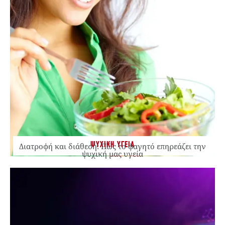
ΨΥΧΙΚΗ ΥΓΕΙΑ
Διατροφή και διάθεση: Πώς το φαγητό επηρεάζει την
ψυχική μας υγεία