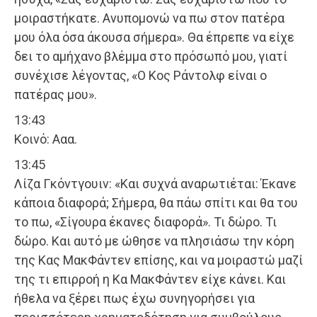
μοιραστήκατε. Ανυπομονώ να πω στον πατέρα
μου όλα όσα άκουσα σήμερα». Θα έπρεπε να είχε
δει το αμήχανο βλέμμα στο πρόσωπό μου, γιατί
συνέχισε λέγοντας, «Ο Κος Ράντολφ είναι ο
πατέρας μου».
13:43
Κοινό: Aαα.
13:45
Λίζα Γκόντγουιν: «Και συχνά αναρωτιέται: Έκανε
κάποια διαφορά; Σήμερα, θα πάω σπίτι και θα του
το πω, «Σίγουρα έκανες διαφορά». Τι δώρο. Τι
δώρο. Και αυτό με ώθησε να πλησιάσω την κόρη
της Κας ΜακΦάντεν επίσης, και να μοιραστώ μαζί
της τι επιρροή η Κα ΜακΦάντεν είχε κάνει. Και
ήθελα να ξέρει πως έχω συνηγορήσει για