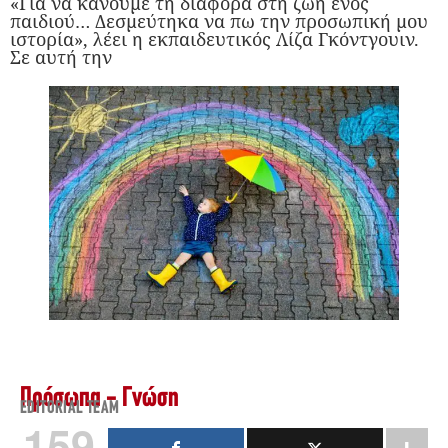
«Για να κάνουμε τη διαφορά στη ζωή ενός
παιδιού… Δεσμεύτηκα να πω την προσωπική μου
ιστορία», λέει η εκπαιδευτικός Λίζα Γκόντγουιν.
Σε αυτή την
Πρόσωπα - Γνώση
EDITORIAL TEAM
159