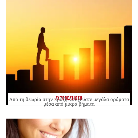
ΑΥΤΟΒΕΛΤΙΩΣΗ
Από τη θεωρία στην πράξη: Στοχεύστε μεγάλα οράματα
μέσα από μικρά βήματα