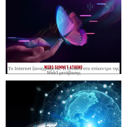
WEB3 SUMMIT ATHENS
Το Internet ξαναγράφεται. Η Ελλάδα στο επίκεντρο της
Web3 μετάβασης