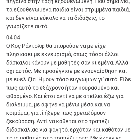
πήγαινα στην τάξη εξουθενωμένη. Που σημαίνει,
τα εξουθενωμένα παιδιά είναι στριμμένα παιδιά,
και δεν είναι εύκολο να τα διδάξεις, το
γνωρίζετε αυτό.
04:04
Ο Κος Ράντολφ θα μπορούσε να με είχε
πλησιάσει με εκνευρισμό, όπως τόσοι άλλοι
δάσκαλοι κάνουν με μαθητές σαν κι εμένα. Αλλά
όχι αυτός. Με προσέγγισε με ενσυναίσθηση και
με ευελιξία. Ήμουν τόσο ευγνώμων γι’ αυτό. Είδε
πως αυτό το εξάχρονο ήταν κουρασμένο και
φθαρμένο. Και έτσι αντί να με στείλει έξω για
διάλειμμα, με άφηνε να μένω μέσα και να
κοιμάμαι, γιατί ήξερε πως χρειαζόμουν
ξεκούραση. Αντί να κάθεται στο τραπέζι
διδασκαλίας για φαγητό, ερχόταν και καθόταν με
τους μαθητές στο τραπέζι τους. Με έκανε να