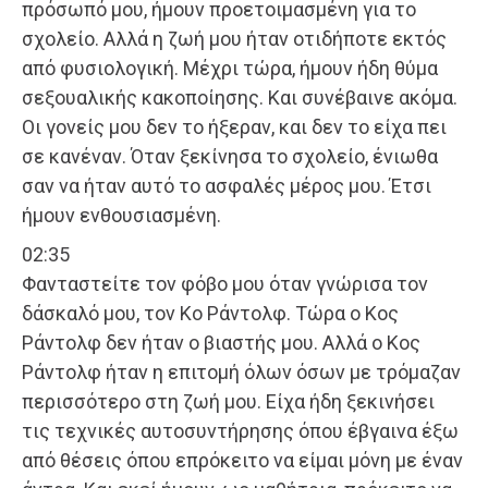
πρόσωπό μου, ήμουν προετοιμασμένη για το
σχολείο. Αλλά η ζωή μου ήταν οτιδήποτε εκτός
από φυσιολογική. Μέχρι τώρα, ήμουν ήδη θύμα
σεξουαλικής κακοποίησης. Και συνέβαινε ακόμα.
Οι γονείς μου δεν το ήξεραν, και δεν το είχα πει
σε κανέναν. Όταν ξεκίνησα το σχολείο, ένιωθα
σαν να ήταν αυτό το ασφαλές μέρος μου. Έτσι
ήμουν ενθουσιασμένη.
02:35
Φανταστείτε τον φόβο μου όταν γνώρισα τον
δάσκαλό μου, τον Κο Ράντολφ. Τώρα ο Κος
Ράντολφ δεν ήταν ο βιαστής μου. Αλλά ο Κος
Ράντολφ ήταν η επιτομή όλων όσων με τρόμαζαν
περισσότερο στη ζωή μου. Είχα ήδη ξεκινήσει
τις τεχνικές αυτοσυντήρησης όπου έβγαινα έξω
από θέσεις όπου επρόκειτο να είμαι μόνη με έναν