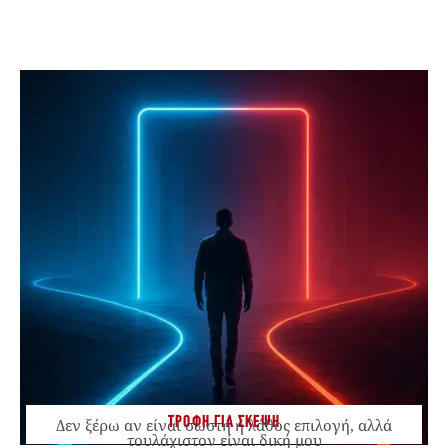
ΤΡΟΦΗ ΓΙΑ ΣΚΕΨΗ
Δεν ξέρω αν είναι σωστή ή λάθος επιλογή, αλλά
τουλάχιστον είναι δική μου