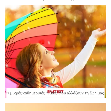
ΠΡΑΚΤΙΚΕΣ
7 μικρές καθημερινές “νίκες” που αλλάζουν τη ζωή μας