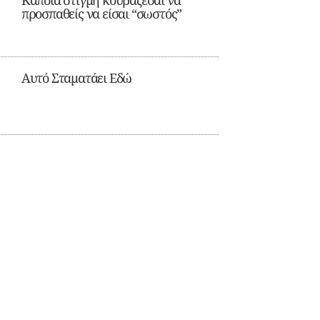
Κάποια στιγμή κουράζεσαι να
προσπαθείς να είσαι “σωστός”
Αυτό Σταματάει Εδώ