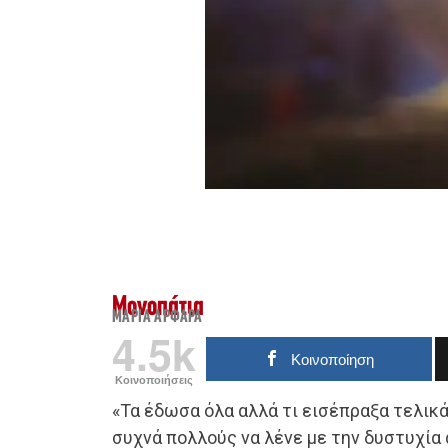
Μονοπάτια
ΜΑΡΊΑ ΑΡΦΑΡΆ
4.5k
Κοινοποίηση
Κοινοποιήσεις
«Τα έδωσα όλα αλλά τι εισέπραξα τελικά
συχνά πολλούς να λένε με την δυστυχία