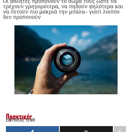
Οι αθλητές προπονούν το σώμα τους ώστε να
τρέχουν γρηγορότερα, να πηδούν ψηλότερα και
να πετούν πιο μακριά την μπάλα– γιατί λοιπόν
δεν προπονούν
Πρακτικές
EDITORIAL TEAM