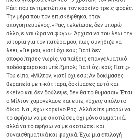
Ράιτ που αντιμετώπισε τον καρκίνο τρεις φορές.
Την μέρα που τον επισκέφθηκα, ήταν
απογοητευμένος, «Ρας, τελείωσε, δεν μπορώ
άλλο, είναι ώρα να φύγω». Άρχισα να του λέω την
ιστορία για τον πατέρα μου, πως συνήθιζε να
λέει, «Γιε μου, γιατί όχι εσύ; Γιατί δεν
αποφοίτησες νωρίς, να παίξεις επαγγελματικό
ποδόσφαιρο και μπέιζμπολ; Γιατί όχι εσύ; Γιατί;»
Του είπα, «Μίλτον, γιατί όχι εσύ; Αν δοκίμασες
θεραπεία με τ-κύτταρα, δοκίμασες αυτό και
εκείνο και δεν δούλεψε, δεν θα το θυμάσαι». Έτσι
ο Μίλτον χαμογέλασε και είπε, «Έχεις απόλυτο
δίκιο. Ναι, έχω καρκίνο Ρας. Αλλά είτε μπορώ να
το αφήσω να με σκοτώσει, όχι μόνο σωματικά,
αλλά να το αφήσω να με σκοτώσει και
συναισθηματικά και ψυχικά. Έχω μια επιλογή