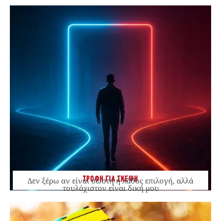
ΤΡΟΦΗ ΓΙΑ ΣΚΕΨΗ
Δεν ξέρω αν είναι σωστή ή λάθος επιλογή, αλλά
τουλάχιστον είναι δική μου