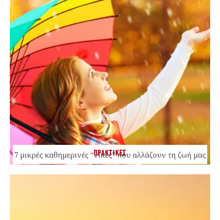
ΠΡΑΚΤΙΚΕΣ
7 μικρές καθημερινές “νίκες” που αλλάζουν τη ζωή μας