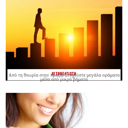
ΑΥΤΟΒΕΛΤΙΩΣΗ
Από τη θεωρία στην πράξη: Στοχεύστε μεγάλα οράματα
μέσα από μικρά βήματα