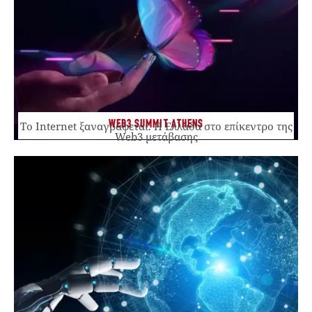
WEB3 SUMMIT ATHENS
Το Internet ξαναγράφεται. Η Ελλάδα στο επίκεντρο της
Web3 μετάβασης