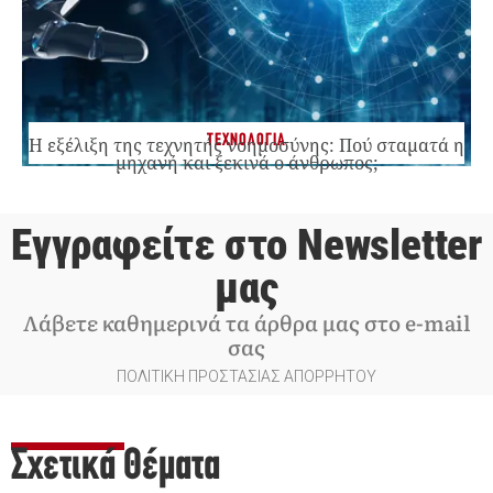
ΤΕΧΝΟΛΟΓΙΑ
Η εξέλιξη της τεχνητής νοημοσύνης: Πού σταματά η
μηχανή και ξεκινά ο άνθρωπος;
Εγγραφείτε στο Newsletter
μας
Λάβετε καθημερινά τα άρθρα μας στο e-mail
σας
ΠΟΛΙΤΙΚΗ ΠΡΟΣΤΑΣΙΑΣ ΑΠΟΡΡΗΤΟΥ
Σχετικά Θέματα