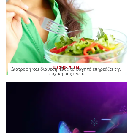
ΨΥΧΙΚΗ ΥΓΕΙΑ
Διατροφή και διάθεση: Πώς το φαγητό επηρεάζει την
ψυχική μας υγεία