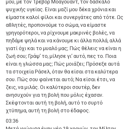
μου, με τον Τρέβορ Μοαγουάντ, τον δάσκαλο
ψυχικής υγείας. Είναι μαζί μου δέκα χρόνια και
είμαστε καλοί φίλοι και συνεργάτες από τότε. Ως
αθλητές, προπονούμε το σώμα, να είμαστε
γρηγορότεροι, να ρίχνουμε μακρινές βολές, να
πηδάμε ψηλά και να κάνουμε κι άλλα πολλά, αλλά
γιατί όχι και το μυαλό μας; Πώς θέλεις να είναι η
ζωή σου; Γράψ’ το, μίλησε γι’ αυτό, πες το. Ποια
είναι η γλώσσα μας; Πώς μοιάζει; Πρόσεξε αυτά
τα στοιχεία Ράσελ, όταν θα είσαι στα καλύτερα
σου. Πώς σου φαίνεται αυτό; Να είσαι έτσι, να
ζεις, να μιλάς. Οι καλύτεροι σουτέρ, δεν
ανησυχούν για τη βολή που μόλις έχασαν.
Σκέφτονται αυτή τη βολή, αυτό το συρτό
χτύπημα, αυτή τη βολή στο έδαφος.
03:36
Μετά γνώρισα έναν νέο 19 χρονών, τον Μίλτον