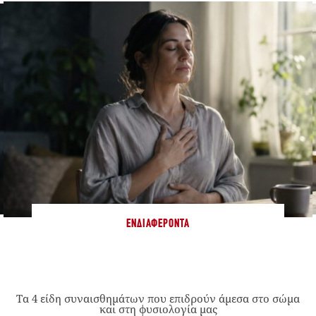
ΕΝΔΙΑΦΈΡΟΝΤΑ
Τα 4 είδη συναισθημάτων που επιδρούν άμεσα στο σώμα
και στη φυσιολογία μας