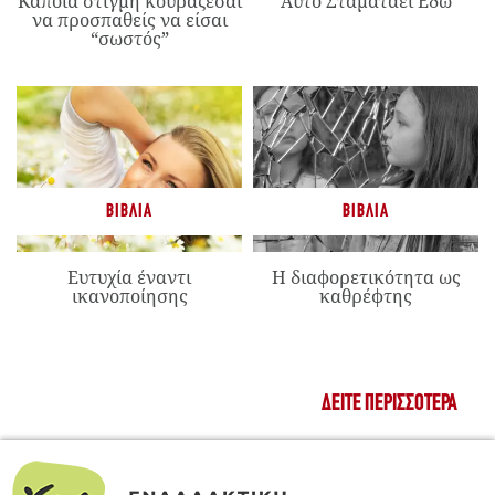
Κάποια στιγμή κουράζεσαι
Αυτό Σταματάει Εδώ
να προσπαθείς να είσαι
“σωστός”
ΒΙΒΛΊΑ
ΒΙΒΛΊΑ
Ευτυχία έναντι
Η διαφορετικότητα ως
ικανοποίησης
καθρέφτης
ΔΕΊΤΕ ΠΕΡΙΣΣΌΤΕΡΑ