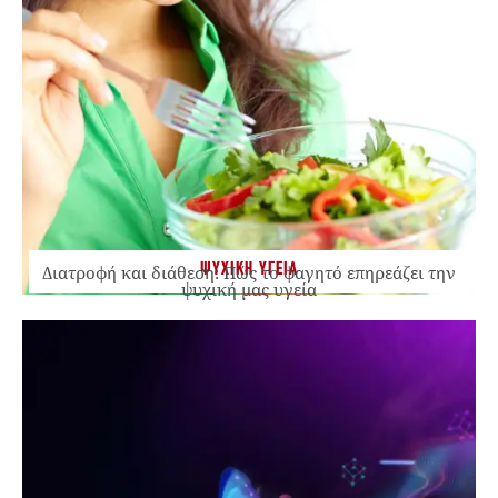
ΨΥΧΙΚΗ ΥΓΕΙΑ
Διατροφή και διάθεση: Πώς το φαγητό επηρεάζει την
ψυχική μας υγεία