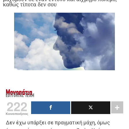
καθώς τίποτα δεν σου
Μονοπάτια
EDITORIAL TEAM
222
Κοινοποιήσεις
Δεν έχω υπάρξει σε πραγματική μάχη, όμως