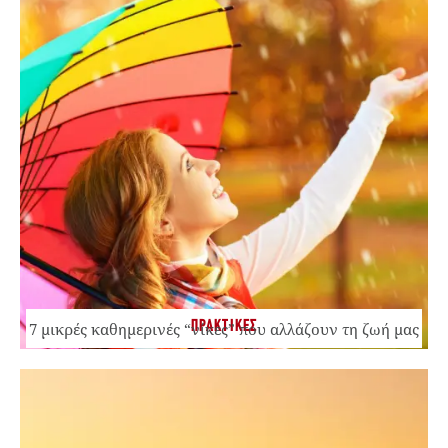
ΠΡΑΚΤΙΚΕΣ
7 μικρές καθημερινές “νίκες” που αλλάζουν τη ζωή μας