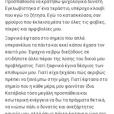
Προσπαθούσα να κρατηθώ ψυχολογικά δυνατή.
Εγκλωβίστηκα σ’ ένα τεράστιο, υπέροχο κλουβί
που εγώ το ζήτησα. Εγώ το κατασκεύασα, σαν
φρούριο που έκλεισα μέσα του όλες τις φοβίες,
πίκρες και αμφιβολίες μου.
Ξαφνικά έφτασα στο σημείο που απλά
υπερανέλυα τα πάντα και εκεί κάπου έχασα τον
εαυτό μου. Έψαχνα να βρω διεξόδους σε
οτιδήποτε άλλο πέραν της λύσης του δικού μου
προβλήματος. Γιατί ξαφνικά έγινα δέσμιος των
επιθυμιών μου. Γιατί είχα ξεχάσει πώς ακριβώς
πρέπει να ξανά μπω στην μάχη. Γιατί έφτασα στο
σημείο που η κάθε μέρα, μου φαινόταν ίδια.
Κατέβαλα τόσο μεγάλη προσπάθεια και
εσωτερική ενέργεια να δω τα πράγματα θετικά,
να νιώσω πάλι ο δυνατός και ανεξάρτητος
εαυτός μου, αλλά όπως πάντα έφτανε η ώρα της