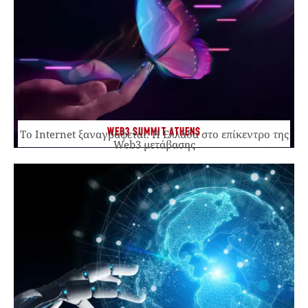
WEB3 SUMMIT ATHENS
Το Internet ξαναγράφεται. Η Ελλάδα στο επίκεντρο της
Web3 μετάβασης