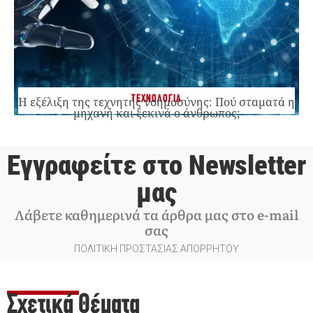
ΤΕΧΝΟΛΟΓΙΑ
Η εξέλιξη της τεχνητής νοημοσύνης: Πού σταματά η
μηχανή και ξεκινά ο άνθρωπος;
Εγγραφείτε στο Newsletter
μας
Λάβετε καθημερινά τα άρθρα μας στο e-mail
σας
ΠΟΛΙΤΙΚΗ ΠΡΟΣΤΑΣΙΑΣ ΑΠΟΡΡΗΤΟΥ
Σχετικά Θέματα