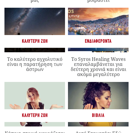
μας
μοιραστεί
ΚΑΛΎΤΕΡΗ ΖΩΉ
ΕΝΔΙΑΦΈΡΟΝΤΑ
Το καλύτερο αγχολυτικό
Το Syros Healing Waves
είναι η παρατήρηση των
επαναλαμβάνεται για
άστρων
δεύτερη χρονιά και είναι
ακόμα μεγαλύτερο
ΚΑΛΎΤΕΡΗ ΖΩΉ
ΒΙΒΛΊΑ