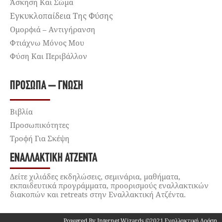
Άσκηση Και Σώμα
Εγκυκλοπαίδεια Της Φύσης
Ομορφιά – Αντιγήρανση
Φτιάχνω Μόνος Μου
Φύση Και Περιβάλλον
ΠΡΌΣΩΠΑ – ΓΝΏΣΗ
Βιβλία
Προσωπικότητες
Τροφή Για Σκέψη
ΕΝΑΛΛΑΚΤΙΚΉ ΑΤΖΈΝΤΑ
Δείτε χιλιάδες εκδηλώσεις, σεμινάρια, μαθήματα,
εκπαιδευτικά προγράμματα, προορισμούς εναλλακτικών
διακοπών και retreats στην Εναλλακτική Ατζέντα.
Powered By Internet Wizards ©2021 Εναλλακτική Δράση