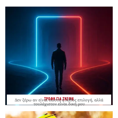
ΤΡΟΦΗ ΓΙΑ ΣΚΕΨΗ
Δεν ξέρω αν είναι σωστή ή λάθος επιλογή, αλλά
τουλάχιστον είναι δική μου