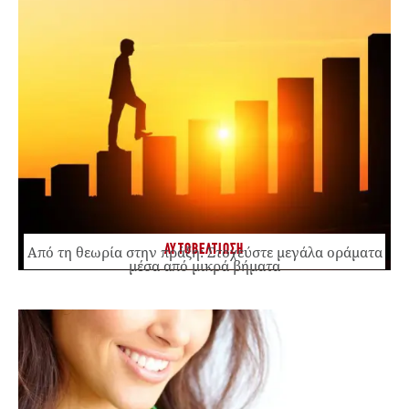
ΑΥΤΟΒΕΛΤΙΩΣΗ
Από τη θεωρία στην πράξη: Στοχεύστε μεγάλα οράματα
μέσα από μικρά βήματα