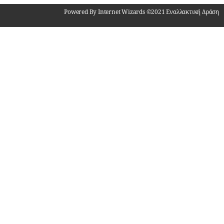
Powered By Internet Wizards ©2021 Εναλλακτική Δράση