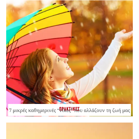
ΠΡΑΚΤΙΚΕΣ
7 μικρές καθημερινές “νίκες” που αλλάζουν τη ζωή μας