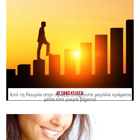
ΑΥΤΟΒΕΛΤΙΩΣΗ
Από τη θεωρία στην πράξη: Στοχεύστε μεγάλα οράματα
μέσα από μικρά βήματα