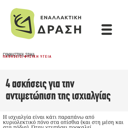
ΓΥΜΝΑΣΤΙΚΉ
,
ΣΏΜΑ
ΠΑΘΉΣΕΙΣ
/
ΦΥΣΙΚΉ ΥΓΕΊΑ
4 ασκήσεις για την
αντιμετώπιση της ισχιαλγίας
Η ισχιαλγία είναι κάτι παραπάνω από
κυριολεκτικό πόνο στα οπίσθια (και στη μέση και
στα πόδια). Όταν χτυπήσει προκαλεί