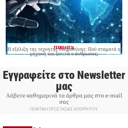
ΤΕΧΝΟΛΟΓΙΑ
Η εξέλιξη της τεχνητής νοημοσύνης: Πού σταματά η
μηχανή και ξεκινά ο άνθρωπος;
Εγγραφείτε στο Newsletter
μας
Λάβετε καθημερινά τα άρθρα μας στο e-mail
σας
ΠΟΛΙΤΙΚΗ ΠΡΟΣΤΑΣΙΑΣ ΑΠΟΡΡΗΤΟΥ