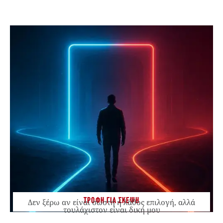
ΤΡΟΦΗ ΓΙΑ ΣΚΕΨΗ
Δεν ξέρω αν είναι σωστή ή λάθος επιλογή, αλλά
τουλάχιστον είναι δική μου