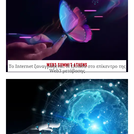
WEB3 SUMMIT ATHENS
Το Internet ξαναγράφεται. Η Ελλάδα στο επίκεντρο της
Web3 μετάβασης