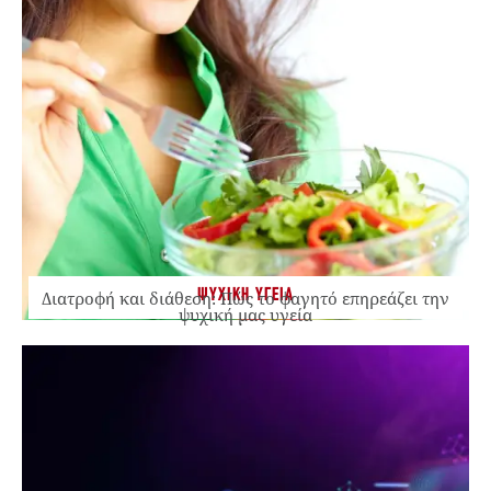
ΨΥΧΙΚΗ ΥΓΕΙΑ
Διατροφή και διάθεση: Πώς το φαγητό επηρεάζει την
ψυχική μας υγεία