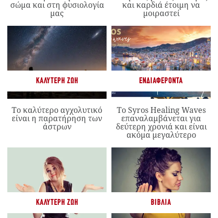
σώμα και στη φυσιολογία
και καρδιά έτοιμη να
μας
μοιραστεί
ΚΑΛΎΤΕΡΗ ΖΩΉ
ΕΝΔΙΑΦΈΡΟΝΤΑ
Το καλύτερο αγχολυτικό
Το Syros Healing Waves
είναι η παρατήρηση των
επαναλαμβάνεται για
άστρων
δεύτερη χρονιά και είναι
ακόμα μεγαλύτερο
ΚΑΛΎΤΕΡΗ ΖΩΉ
ΒΙΒΛΊΑ