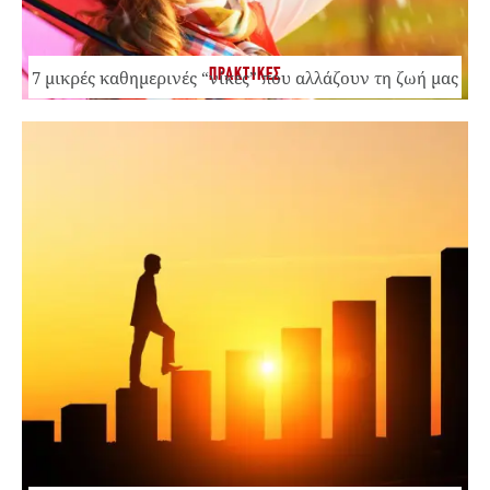
ΠΡΑΚΤΙΚΕΣ
7 μικρές καθημερινές “νίκες” που αλλάζουν τη ζωή μας