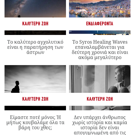
ΚΑΛΎΤΕΡΗ ΖΩΉ
ΕΝΔΙΑΦΈΡΟΝΤΑ
Το καλύτερο αγχολυτικό
Το Syros Healing Waves
είναι η παρατήρηση των
επαναλαμβάνεται για
άστρων
δεύτερη χρονιά και είναι
ακόμα μεγαλύτερο
ΚΑΛΎΤΕΡΗ ΖΩΉ
ΚΑΛΎΤΕΡΗ ΖΩΉ
Είμαστε ποτέ μόνοι; Ή
Δεν υπάρχει άνθρωπος
μήπως κουβαλάμε όλα τα
χωρίς ιστορία και καμία
βάρη του χθες;
ιστορία δεν είναι
απογυμνωμένη από τις