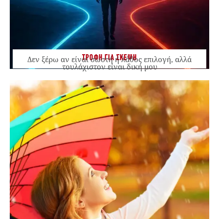
ΤΡΟΦΗ ΓΙΑ ΣΚΕΨΗ
Δεν ξέρω αν είναι σωστή ή λάθος επιλογή, αλλά
τουλάχιστον είναι δική μου