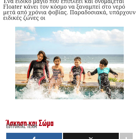
Ένα ειδικό μαγιό που επιπλέει και ονομάζεται
Floater κάνει τον κόσμο να ξαναμπεί στο νερό
μετά από χρόνια φοβίας. Παραδοσιακά, υπάρχουν
ειδικές ζώνες οι
Άσκηση και Σώμα
EDITORIAL TEAM