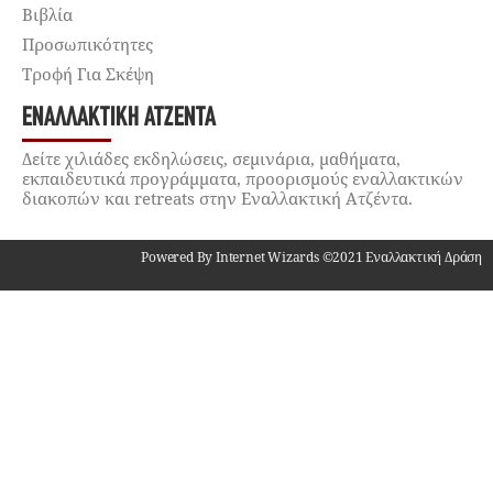
Βιβλία
Προσωπικότητες
Τροφή Για Σκέψη
ΕΝΑΛΛΑΚΤΙΚΉ ΑΤΖΈΝΤΑ
Δείτε χιλιάδες εκδηλώσεις, σεμινάρια, μαθήματα,
εκπαιδευτικά προγράμματα, προορισμούς εναλλακτικών
διακοπών και retreats στην Εναλλακτική Ατζέντα.
Powered By Internet Wizards ©2021 Εναλλακτική Δράση