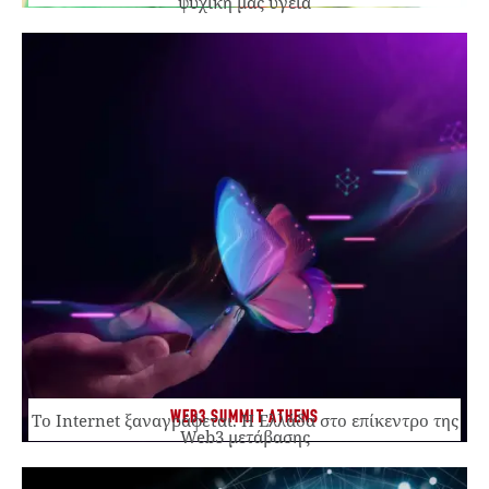
ψυχική μας υγεία
WEB3 SUMMIT ATHENS
Το Internet ξαναγράφεται. Η Ελλάδα στο επίκεντρο της
Web3 μετάβασης