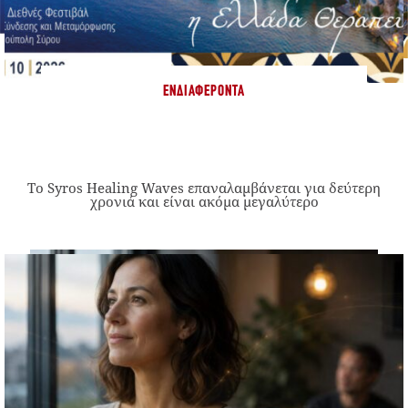
ΕΝΔΙΑΦΈΡΟΝΤΑ
Το Syros Healing Waves επαναλαμβάνεται για δεύτερη
χρονιά και είναι ακόμα μεγαλύτερο