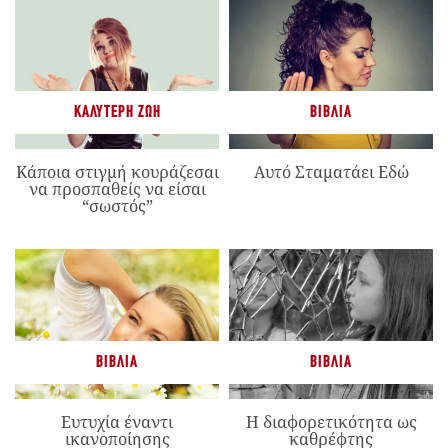
ΚΑΛΎΤΕΡΗ ΖΩΉ
ΒΙΒΛΊΑ
Κάποια στιγμή κουράζεσαι
Αυτό Σταματάει Εδώ
να προσπαθείς να είσαι
“σωστός”
ΒΙΒΛΊΑ
ΒΙΒΛΊΑ
Ευτυχία έναντι
Η διαφορετικότητα ως
ικανοποίησης
καθρέφτης