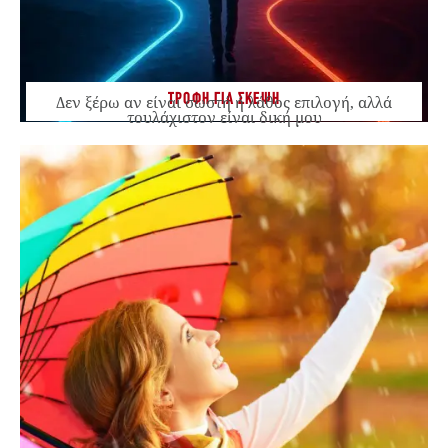
ΤΡΟΦΗ ΓΙΑ ΣΚΕΨΗ
Δεν ξέρω αν είναι σωστή ή λάθος επιλογή, αλλά
τουλάχιστον είναι δική μου