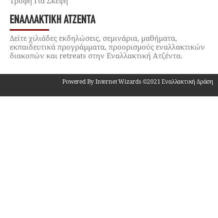
Τροφή Για Σκέψη
ΕΝΑΛΛΑΚΤΙΚΉ ΑΤΖΈΝΤΑ
Δείτε χιλιάδες εκδηλώσεις, σεμινάρια, μαθήματα,
εκπαιδευτικά προγράμματα, προορισμούς εναλλακτικών
διακοπών και retreats στην Εναλλακτική Ατζέντα.
Powered By Internet Wizards ©2021 Εναλλακτική Δράση