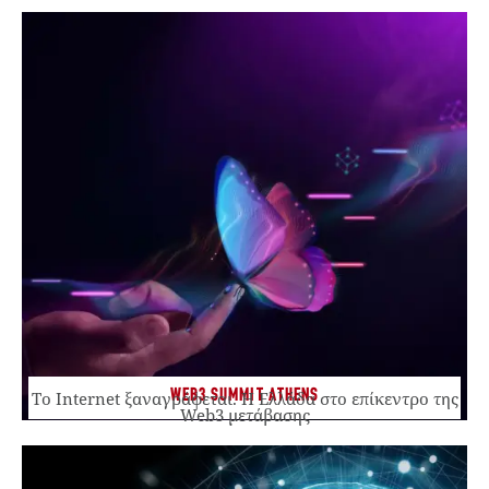
WEB3 SUMMIT ATHENS
Το Internet ξαναγράφεται. Η Ελλάδα στο επίκεντρο της
Web3 μετάβασης