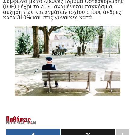
Σύμφωνα με το Διεθνές Ίδρυμα Οστεοπόρωσης
(IOF) μέχρι το 2050 αναμένεται παγκόσμια
αύξηση των καταγμάτων ισχίου στους άνδρες
κατά 310% και στις γυναίκες κατά
Παθήσεις
EDITORIAL TEAM