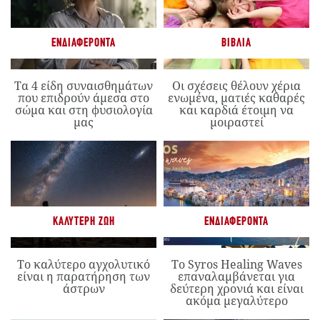
ΕΝΔΙΑΦΈΡΟΝΤΑ
ΒΙΒΛΊΑ
Τα 4 είδη συναισθημάτων
Οι σχέσεις θέλουν χέρια
που επιδρούν άμεσα στο
ενωμένα, ματιές καθαρές
σώμα και στη φυσιολογία
και καρδιά έτοιμη να
μας
μοιραστεί
ΚΑΛΎΤΕΡΗ ΖΩΉ
ΕΝΔΙΑΦΈΡΟΝΤΑ
Το καλύτερο αγχολυτικό
Το Syros Healing Waves
είναι η παρατήρηση των
επαναλαμβάνεται για
άστρων
δεύτερη χρονιά και είναι
ακόμα μεγαλύτερο