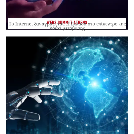
WEB3 SUMMIT ATHENS
Το Internet ξαναγράφεται. Η Ελλάδα στο επίκεντρο της
Web3 μετάβασης