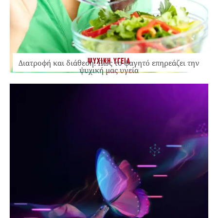
ΨΥΧΙΚΗ ΥΓΕΙΑ
Διατροφή και διάθεση: Πώς το φαγητό επηρεάζει την
ψυχική μας υγεία