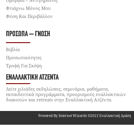
Ομορφιά – Αντιγήρανση
Φτιάχνω Μόνος Μου
Φύση Και Περιβάλλον
ΠΡΌΣΩΠΑ – ΓΝΏΣΗ
Βιβλία
Προσωπικότητες
Τροφή Για Σκέψη
ΕΝΑΛΛΑΚΤΙΚΉ ΑΤΖΈΝΤΑ
Δείτε χιλιάδες εκδηλώσεις, σεμινάρια, μαθήματα,
εκπαιδευτικά προγράμματα, προορισμούς εναλλακτικών
διακοπών και retreats στην Εναλλακτική Ατζέντα.
Powered By Internet Wizards ©2021 Εναλλακτική Δράση