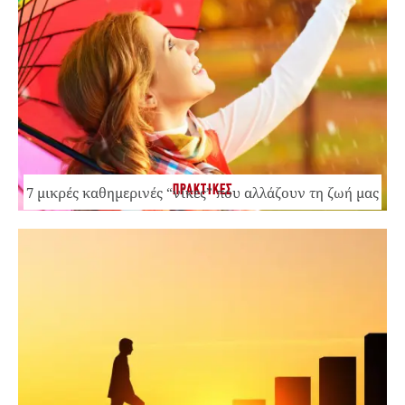
ΠΡΑΚΤΙΚΕΣ
7 μικρές καθημερινές “νίκες” που αλλάζουν τη ζωή μας