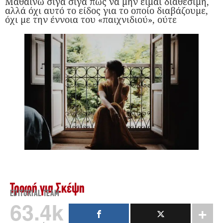
Μαθαίνω σιγά σιγά πώς να μην είμαι διαθέσιμη,
αλλά όχι αυτό το είδος για το οποίο διαβάζουμε,
όχι με την έννοια του «παιχνιδιού», ούτε
Τροφή για Σκέψη
EDITORIAL TEAM
63.4k