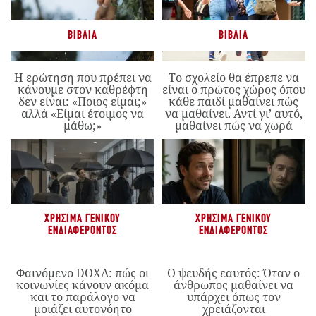
ΒΙΒΛΊΑ
ΒΙΒΛΊΑ
Η ερώτηση που πρέπει να
Το σχολείο θα έπρεπε να
κάνουμε στον καθρέφτη
είναι ο πρώτος χώρος όπου
δεν είναι: «Ποιος είμαι;»
κάθε παιδί μαθαίνει πώς
αλλά «Είμαι έτοιμος να
να μαθαίνει. Αντί γι’ αυτό,
μάθω;»
μαθαίνει πώς να χωρά
ΧΡΉΣΙΜΑ ΓΕΝΙΚΟΎ
ΧΡΉΣΙΜΑ ΓΕΝΙΚΟΎ
ΕΝΔΙΑΦΈΡΟΝΤΟΣ
ΕΝΔΙΑΦΈΡΟΝΤΟΣ
Φαινόμενο DOXA: πώς οι
Ο ψευδής εαυτός: Όταν ο
κοινωνίες κάνουν ακόμα
άνθρωπος μαθαίνει να
και το παράλογο να
υπάρχει όπως τον
μοιάζει αυτονόητο
χρειάζονται