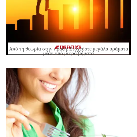
ΑΥΤΟΒΕΛΤΙΩΣΗ
Από τη θεωρία στην πράξη: Στοχεύστε μεγάλα οράματα
μέσα από μικρά βήματα