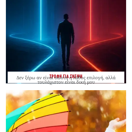
ΤΡΟΦΗ ΓΙΑ ΣΚΕΨΗ
Δεν ξέρω αν είναι σωστή ή λάθος επιλογή, αλλά
τουλάχιστον είναι δική μου