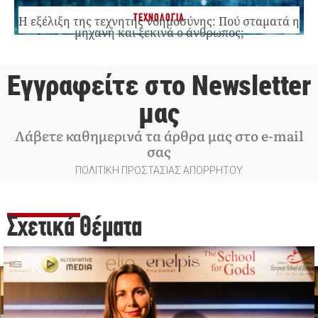
ΤΕΧΝΟΛΟΓΙΑ
Η εξέλιξη της τεχνητής νοημοσύνης: Πού σταματά η
μηχανή και ξεκινά ο άνθρωπος;
Εγγραφείτε στο Newsletter
μας
Λάβετε καθημερινά τα άρθρα μας στο e-mail
σας
ΠΟΛΙΤΙΚΗ ΠΡΟΣΤΑΣΙΑΣ ΑΠΟΡΡΗΤΟΥ
Σχετικά Θέματα