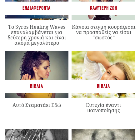
ΕΝΔΙΑΦΈΡΟΝΤΑ
ΚΑΛΎΤΕΡΗ ΖΩΉ
Το Syros Healing Waves
Κάποια στιγμή κουράζεσαι
επαναλαμβάνεται για
να προσπαθείς να είσαι
δεύτερη χρονιά και είναι
“σωστός”
ακόμα μεγαλύτερο
ΒΙΒΛΊΑ
ΒΙΒΛΊΑ
Αυτό Σταματάει Εδώ
Ευτυχία έναντι
ικανοποίησης