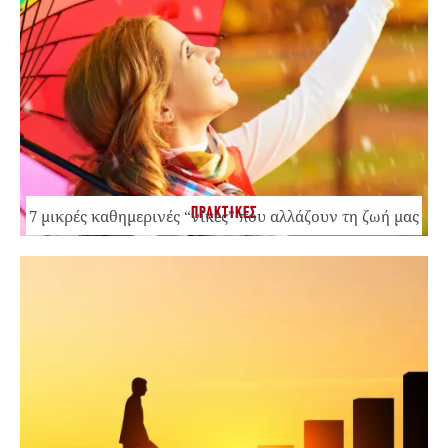
ΠΡΑΚΤΙΚΕΣ
7 μικρές καθημερινές “νίκες” που αλλάζουν τη ζωή μας