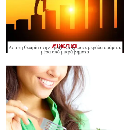
ΑΥΤΟΒΕΛΤΙΩΣΗ
Από τη θεωρία στην πράξη: Στοχεύστε μεγάλα οράματα
μέσα από μικρά βήματα