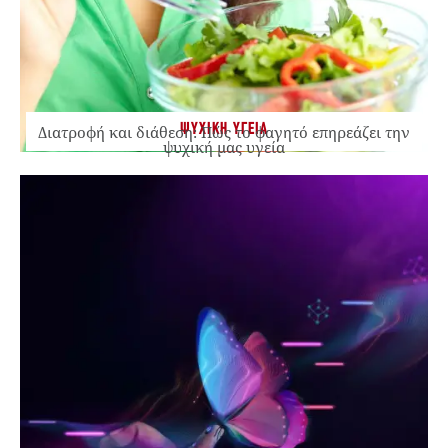
ΨΥΧΙΚΗ ΥΓΕΙΑ
Διατροφή και διάθεση: Πώς το φαγητό επηρεάζει την
ψυχική μας υγεία