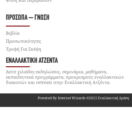
Φύση Και Περιβάλλον
ΠΡΌΣΩΠΑ – ΓΝΏΣΗ
Βιβλία
Προσωπικότητες
Τροφή Για Σκέψη
ΕΝΑΛΛΑΚΤΙΚΉ ΑΤΖΈΝΤΑ
Δείτε χιλιάδες εκδηλώσεις, σεμινάρια, μαθήματα,
εκπαιδευτικά προγράμματα, προορισμούς εναλλακτικών
διακοπών και retreats στην Εναλλακτική Ατζέντα.
Powered By Internet Wizards ©2021 Εναλλακτική Δράση