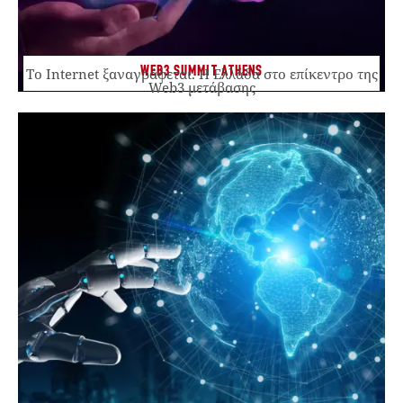
WEB3 SUMMIT ATHENS
Το Internet ξαναγράφεται. Η Ελλάδα στο επίκεντρο της
Web3 μετάβασης