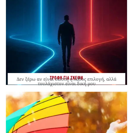
ΤΡΟΦΗ ΓΙΑ ΣΚΕΨΗ
Δεν ξέρω αν είναι σωστή ή λάθος επιλογή, αλλά
τουλάχιστον είναι δική μου