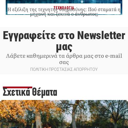
ΤΕΧΝΟΛΟΓΙΑ
Η εξέλιξη της τεχνητής νοημοσύνης: Πού σταματά η
μηχανή και ξεκινά ο άνθρωπος;
Εγγραφείτε στο Newsletter
μας
Λάβετε καθημερινά τα άρθρα μας στο e-mail
σας
ΠΟΛΙΤΙΚΗ ΠΡΟΣΤΑΣΙΑΣ ΑΠΟΡΡΗΤΟΥ
Σχετικά Θέματα