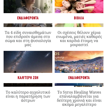
ΕΝΔΙΑΦΈΡΟΝΤΑ
ΒΙΒΛΊΑ
Τα 4 είδη συναισθημάτων
Οι σχέσεις θέλουν χέρια
που επιδρούν άμεσα στο
ενωμένα, ματιές καθαρές
σώμα και στη φυσιολογία
και καρδιά έτοιμη να
μας
μοιραστεί
ΚΑΛΎΤΕΡΗ ΖΩΉ
ΕΝΔΙΑΦΈΡΟΝΤΑ
Το καλύτερο αγχολυτικό
Το Syros Healing Waves
είναι η παρατήρηση των
επαναλαμβάνεται για
άστρων
δεύτερη χρονιά και είναι
ακόμα μεγαλύτερο