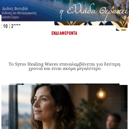
ΕΝΔΙΑΦΈΡΟΝΤΑ
Το Syros Healing Waves επαναλαμβάνεται για δεύτερη
χρονιά και είναι ακόμα μεγαλύτερο