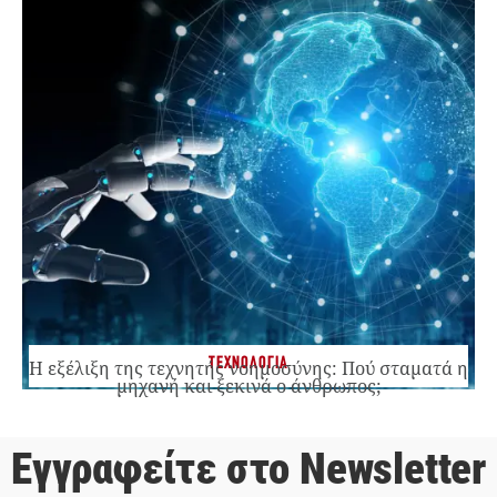
ΤΕΧΝΟΛΟΓΙΑ
Η εξέλιξη της τεχνητής νοημοσύνης: Πού σταματά η
μηχανή και ξεκινά ο άνθρωπος;
Εγγραφείτε στο Newsletter