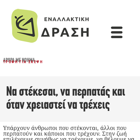
ΆΡΘΡΑ ΜΕ ΝΌΗΜΑ...
ΤΡΟΦΉ ΓΙΑ ΣΚΈΨΗ
Να στέκεσαι, να περπατάς και
όταν χρειαστεί να τρέχεις
Υπάρχουν άνθρωποι που στέκονται, άλλοι που
περπατούν και κάποιοι που τρέχουν. Στην ζωή
επιλέγουμε συνήθως να τρέχουμε, να θέλουμε να