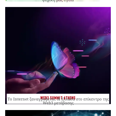
WEB3 SUMMIT ATHENS
Το Internet ξαναγράφεται. Η Ελλάδα στο επίκεντρο της
Web3 μετάβασης