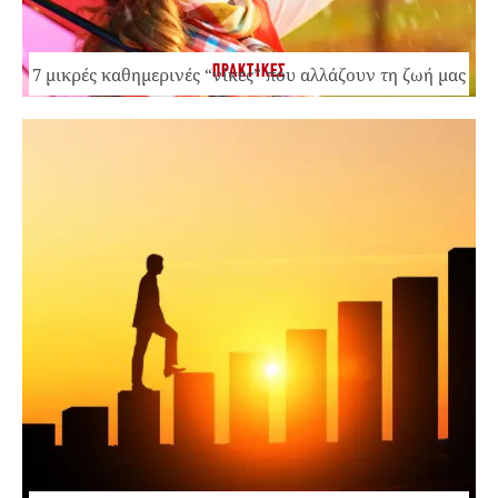
ΠΡΑΚΤΙΚΕΣ
7 μικρές καθημερινές “νίκες” που αλλάζουν τη ζωή μας