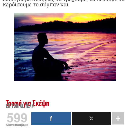
κερδίσουμε το σύμπαν και
Τροφή για Σκέψη
EDITORIAL TEAM
599
Κοινοποιήσεις