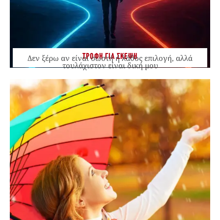
ΤΡΟΦΗ ΓΙΑ ΣΚΕΨΗ
Δεν ξέρω αν είναι σωστή ή λάθος επιλογή, αλλά
τουλάχιστον είναι δική μου