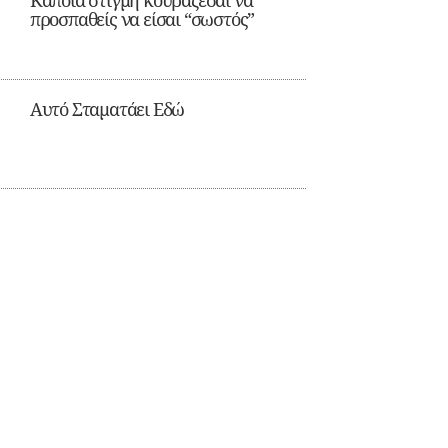
Κάποια στιγμή κουράζεσαι να
προσπαθείς να είσαι “σωστός”
Αυτό Σταματάει Εδώ