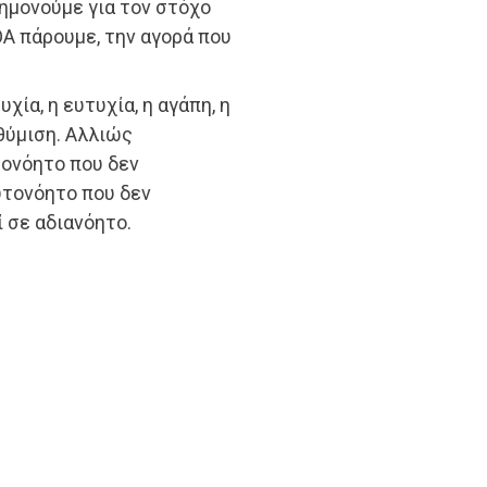
ημονούμε για τον στόχο
Α πάρουμε, την αγορά που
χία, η ευτυχία, η αγάπη, η
θύμιση. Αλλιώς
τονόητο που δεν
υτονόητο που δεν
 σε αδιανόητο.