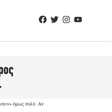
ρος
…
ύνουν» όμως πολύ. Αν