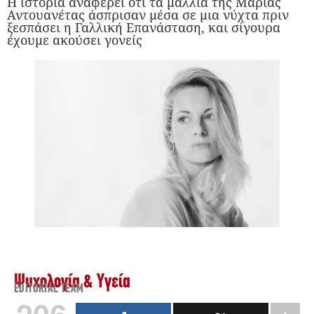
Η ιστορία αναφέρει ότι τα μαλλιά της Μαρίας
Αντουανέτας άσπρισαν μέσα σε μια νύχτα πριν
ξεσπάσει η Γαλλική Επανάσταση, και σίγουρα
έχουμε ακούσει γονείς
Ψυχολογία & Υγεία
EDITORIAL TEAM