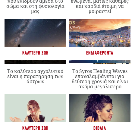
που επιδρούν άμεσα στο
ενωμένα, ματιές καθαρές
σώμα και στη φυσιολογία
και καρδιά έτοιμη να
μας
μοιραστεί
ΚΑΛΎΤΕΡΗ ΖΩΉ
ΕΝΔΙΑΦΈΡΟΝΤΑ
Το καλύτερο αγχολυτικό
Το Syros Healing Waves
είναι η παρατήρηση των
επαναλαμβάνεται για
άστρων
δεύτερη χρονιά και είναι
ακόμα μεγαλύτερο
ΚΑΛΎΤΕΡΗ ΖΩΉ
ΒΙΒΛΊΑ