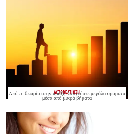
ΑΥΤΟΒΕΛΤΙΩΣΗ
Από τη θεωρία στην πράξη: Στοχεύστε μεγάλα οράματα
μέσα από μικρά βήματα