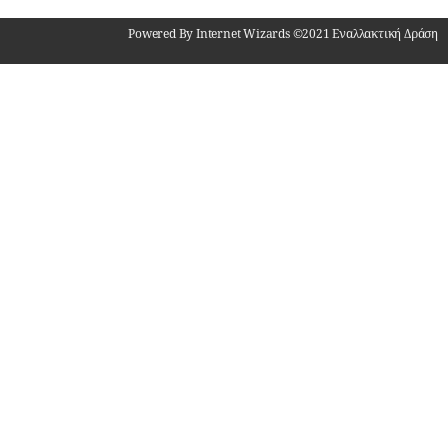
Powered By Internet Wizards ©2021 Εναλλακτική Δράση