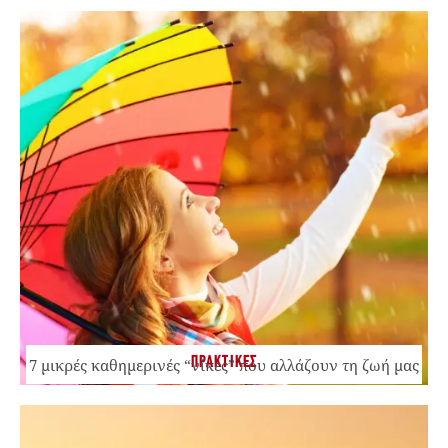
ΠΡΑΚΤΙΚΕΣ
7 μικρές καθημερινές “νίκες” που αλλάζουν τη ζωή μας