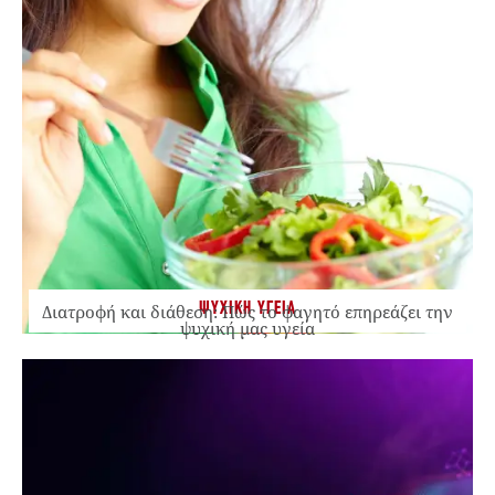
ΨΥΧΙΚΗ ΥΓΕΙΑ
Διατροφή και διάθεση: Πώς το φαγητό επηρεάζει την
ψυχική μας υγεία