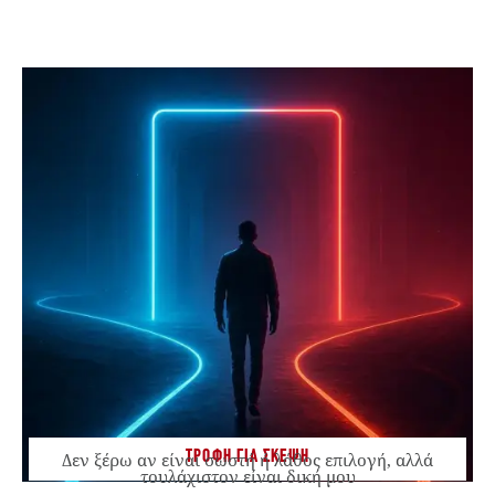
ΤΡΟΦΗ ΓΙΑ ΣΚΕΨΗ
Δεν ξέρω αν είναι σωστή ή λάθος επιλογή, αλλά
τουλάχιστον είναι δική μου