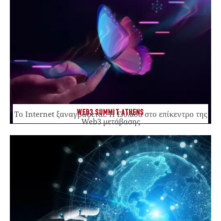
WEB3 SUMMIT ATHENS
Το Internet ξαναγράφεται. Η Ελλάδα στο επίκεντρο της
Web3 μετάβασης