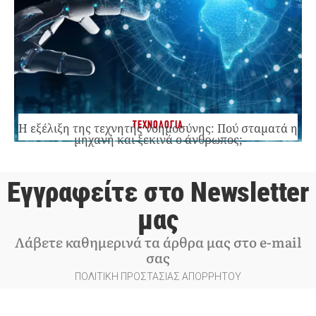
ΤΕΧΝΟΛΟΓΙΑ
Η εξέλιξη της τεχνητής νοημοσύνης: Πού σταματά η
μηχανή και ξεκινά ο άνθρωπος;
Εγγραφείτε στο Newsletter
μας
Λάβετε καθημερινά τα άρθρα μας στο e-mail
σας
ΠΟΛΙΤΙΚΗ ΠΡΟΣΤΑΣΙΑΣ ΑΠΟΡΡΗΤΟΥ