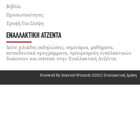
Βιβλία
Προσωπικότητες
Τροφή Για Σκέψη
ΕΝΑΛΛΑΚΤΙΚΉ ΑΤΖΈΝΤΑ
Δείτε χιλιάδες εκδηλώσεις, σεμινάρια, μαθήματα,
εκπαιδευτικά προγράμματα, προορισμούς εναλλακτικών
διακοπών και retreats στην Εναλλακτική Ατζέντα.
Powered By Internet Wizards ©2021 Εναλλακτική Δράση