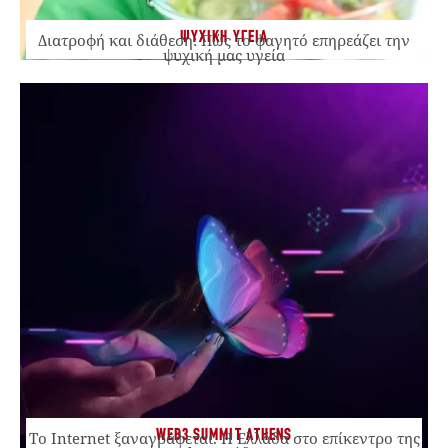
ΨΥΧΙΚΗ ΥΓΕΙΑ
Διατροφή και διάθεση: Πώς το φαγητό επηρεάζει την
ψυχική μας υγεία
WEB3 SUMMIT ATHENS
Το Internet ξαναγράφεται. Η Ελλάδα στο επίκεντρο της