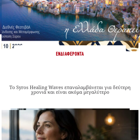
ΕΝΔΙΑΦΈΡΟΝΤΑ
Το Syros Healing Waves επαναλαμβάνεται για δεύτερη
χρονιά και είναι ακόμα μεγαλύτερο