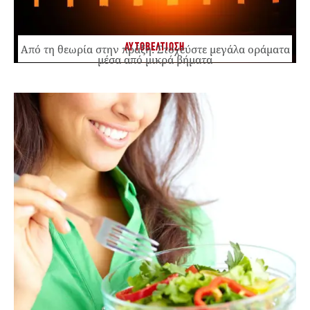
ΑΥΤΟΒΕΛΤΙΩΣΗ
Από τη θεωρία στην πράξη: Στοχεύστε μεγάλα οράματα
μέσα από μικρά βήματα