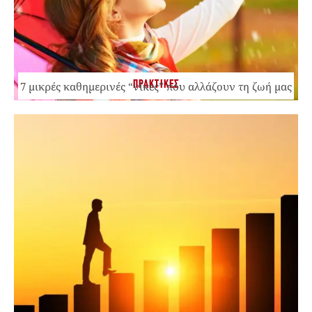
ΠΡΑΚΤΙΚΕΣ
7 μικρές καθημερινές “νίκες” που αλλάζουν τη ζωή μας