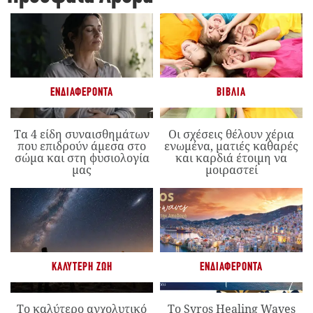
ΕΝΔΙΑΦΈΡΟΝΤΑ
ΒΙΒΛΊΑ
Τα 4 είδη συναισθημάτων
Οι σχέσεις θέλουν χέρια
που επιδρούν άμεσα στο
ενωμένα, ματιές καθαρές
σώμα και στη φυσιολογία
και καρδιά έτοιμη να
μας
μοιραστεί
ΚΑΛΎΤΕΡΗ ΖΩΉ
ΕΝΔΙΑΦΈΡΟΝΤΑ
Το καλύτερο αγχολυτικό
Το Syros Healing Waves