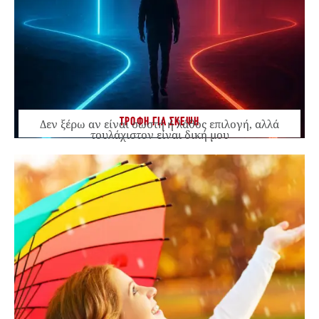
ΤΡΟΦΗ ΓΙΑ ΣΚΕΨΗ
Δεν ξέρω αν είναι σωστή ή λάθος επιλογή, αλλά
τουλάχιστον είναι δική μου