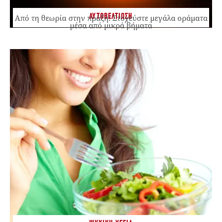
ΑΥΤΟΒΕΛΤΙΩΣΗ
Από τη θεωρία στην πράξη: Στοχεύστε μεγάλα οράματα
μέσα από μικρά βήματα