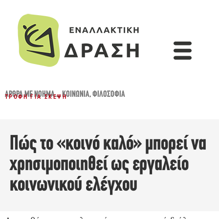
ΆΡΘΡΑ ΜΕ ΝΌΗΜΑ...
,
ΚΟΙΝΩΝΊΑ
,
ΦΙΛΟΣΟΦΊΑ
ΤΡΟΦΉ ΓΙΑ ΣΚΈΨΗ
Πώς το «κοινό καλό» μπορεί να
χρησιμοποιηθεί ως εργαλείο
κοινωνικού ελέγχου