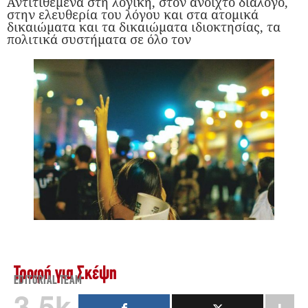
Αντιτιθέμενα στη λογική, στον ανοιχτό διάλογο,
στην ελευθερία του λόγου και στα ατομικά
δικαιώματα και τα δικαιώματα ιδιοκτησίας, τα
πολιτικά συστήματα σε όλο τον
Τροφή για Σκέψη
EDITORIAL TEAM
3.5k