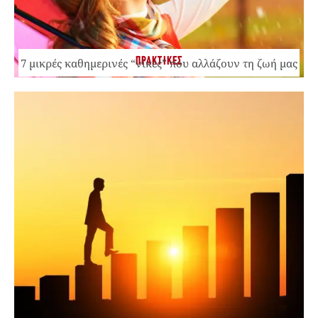
ΠΡΑΚΤΙΚΕΣ
7 μικρές καθημερινές “νίκες” που αλλάζουν τη ζωή μας