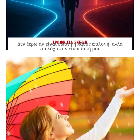
ΤΡΟΦΗ ΓΙΑ ΣΚΕΨΗ
Δεν ξέρω αν είναι σωστή ή λάθος επιλογή, αλλά
τουλάχιστον είναι δική μου