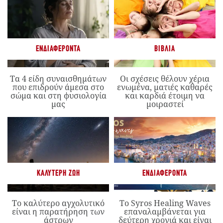
ΕΝΔΙΑΦΈΡΟΝΤΑ
ΒΙΒΛΊΑ
Τα 4 είδη συναισθημάτων
Οι σχέσεις θέλουν χέρια
που επιδρούν άμεσα στο
ενωμένα, ματιές καθαρές
σώμα και στη φυσιολογία
και καρδιά έτοιμη να
μας
μοιραστεί
ΚΑΛΎΤΕΡΗ ΖΩΉ
ΕΝΔΙΑΦΈΡΟΝΤΑ
Το καλύτερο αγχολυτικό
Το Syros Healing Waves
είναι η παρατήρηση των
επαναλαμβάνεται για
άστρων
δεύτερη χρονιά και είναι