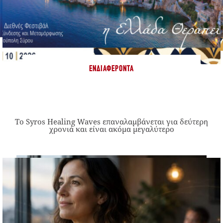
ΕΝΔΙΑΦΈΡΟΝΤΑ
Το Syros Healing Waves επαναλαμβάνεται για δεύτερη
χρονιά και είναι ακόμα μεγαλύτερο