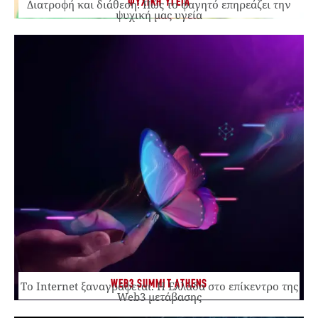
ΨΥΧΙΚΗ ΥΓΕΙΑ
Διατροφή και διάθεση: Πώς το φαγητό επηρεάζει την
ψυχική μας υγεία
WEB3 SUMMIT ATHENS
Το Internet ξαναγράφεται. Η Ελλάδα στο επίκεντρο της
Web3 μετάβασης