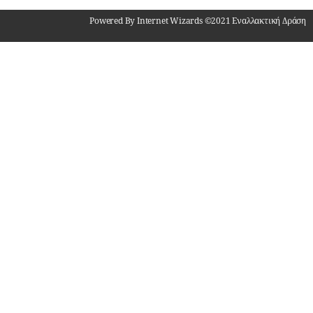
Powered By Internet Wizards ©2021 Εναλλακτική Δράση