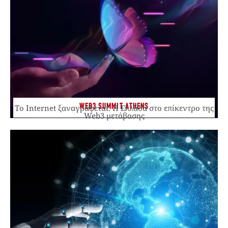
WEB3 SUMMIT ATHENS
Το Internet ξαναγράφεται. Η Ελλάδα στο επίκεντρο της
Web3 μετάβασης