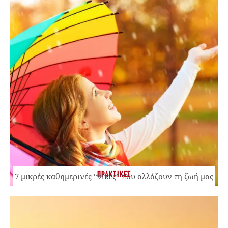
ΠΡΑΚΤΙΚΕΣ
7 μικρές καθημερινές “νίκες” που αλλάζουν τη ζωή μας