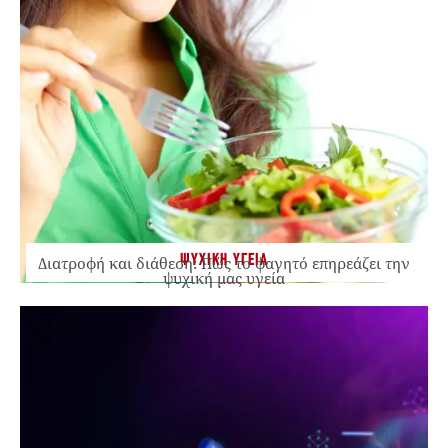
ΨΥΧΙΚΗ ΥΓΕΙΑ
Διατροφή και διάθεση: Πώς το φαγητό επηρεάζει την
ψυχική μας υγεία