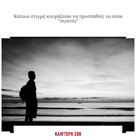
Κάποια στιγμή κουράζεσαι να προσπαθείς να είσαι
“σωστός”
ΚΑΛΎΤΕΡΗ ΖΩΉ