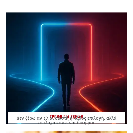
ΤΡΟΦΗ ΓΙΑ ΣΚΕΨΗ
Δεν ξέρω αν είναι σωστή ή λάθος επιλογή, αλλά
τουλάχιστον είναι δική μου