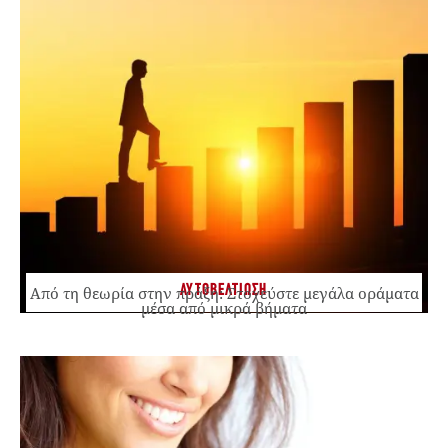
ΑΥΤΟΒΕΛΤΙΩΣΗ
Από τη θεωρία στην πράξη: Στοχεύστε μεγάλα οράματα
μέσα από μικρά βήματα