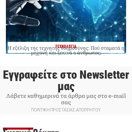
ΤΕΧΝΟΛΟΓΙΑ
Η εξέλιξη της τεχνητής νοημοσύνης: Πού σταματά η
μηχανή και ξεκινά ο άνθρωπος;
Εγγραφείτε στο Newsletter
μας
Λάβετε καθημερινά τα άρθρα μας στο e-mail
σας
ΠΟΛΙΤΙΚΗ ΠΡΟΣΤΑΣΙΑΣ ΑΠΟΡΡΗΤΟΥ