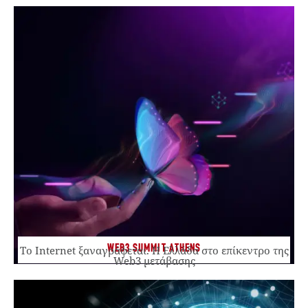
WEB3 SUMMIT ATHENS
Το Internet ξαναγράφεται. Η Ελλάδα στο επίκεντρο της
Web3 μετάβασης