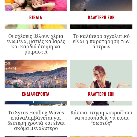
ΒΙΒΛΊΑ
ΚΑΛΎΤΕΡΗ ΖΩΉ
Οι σχέσεις θέλουν χέρια
Το καλύτερο αγχολυτικό
ενωμένα, ματιές καθαρές
είναι η παρατήρηση των
και καρδιά έτοιμη να
άστρων
μοιραστεί
ΕΝΔΙΑΦΈΡΟΝΤΑ
ΚΑΛΎΤΕΡΗ ΖΩΉ
Το Syros Healing Waves
Κάποια στιγμή κουράζεσαι
επαναλαμβάνεται για
να προσπαθείς να είσαι
δεύτερη χρονιά και είναι
“σωστός”
ακόμα μεγαλύτερο