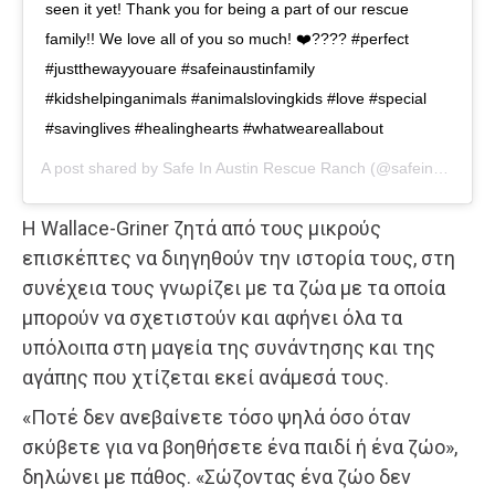
seen it yet! Thank you for being a part of our rescue
family!! We love all of you so much! ❤️???? #perfect
#justthewayyouare #safeinaustinfamily
#kidshelpinganimals #animalslovingkids #love #special
#savinglives #healinghearts #whatweareallabout
A post shared by
Safe In Austin Rescue Ranch
(@safeinaustinrescue) on
Η Wallace-Griner ζητά από τους μικρούς
επισκέπτες να διηγηθούν την ιστορία τους, στη
συνέχεια τους γνωρίζει με τα ζώα με τα οποία
μπορούν να σχετιστούν και αφήνει όλα τα
υπόλοιπα στη μαγεία της συνάντησης και της
αγάπης που χτίζεται εκεί ανάμεσά τους.
«Ποτέ δεν ανεβαίνετε τόσο ψηλά όσο όταν
σκύβετε για να βοηθήσετε ένα παιδί ή ένα ζώο»,
δηλώνει με πάθος. «Σώζοντας ένα ζώο δεν