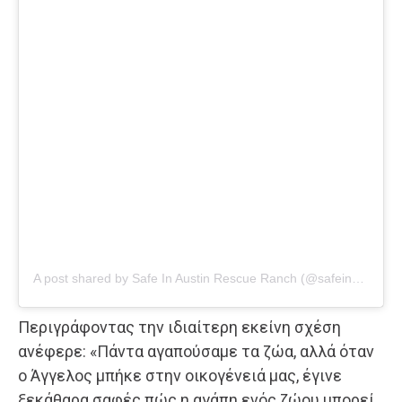
A post shared by
Safe In Austin Rescue Ranch
(@safeinaustinrescue) on
Περιγράφοντας την ιδιαίτερη εκείνη σχέση
ανέφερε: «Πάντα αγαπούσαμε τα ζώα, αλλά όταν
ο Άγγελος μπήκε στην οικογένειά μας, έγινε
ξεκάθαρα σαφές πώς η αγάπη ενός ζώου μπορεί