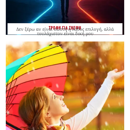
ΤΡΟΦΗ ΓΙΑ ΣΚΕΨΗ
Δεν ξέρω αν είναι σωστή ή λάθος επιλογή, αλλά
τουλάχιστον είναι δική μου