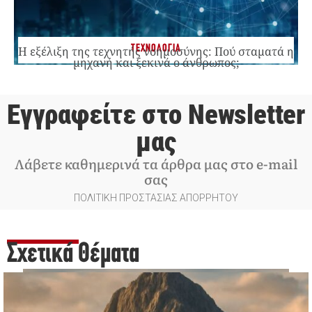
ΤΕΧΝΟΛΟΓΙΑ
Η εξέλιξη της τεχνητής νοημοσύνης: Πού σταματά η
μηχανή και ξεκινά ο άνθρωπος;
Εγγραφείτε στο Newsletter
μας
Λάβετε καθημερινά τα άρθρα μας στο e-mail
σας
ΠΟΛΙΤΙΚΗ ΠΡΟΣΤΑΣΙΑΣ ΑΠΟΡΡΗΤΟΥ
Σχετικά Θέματα