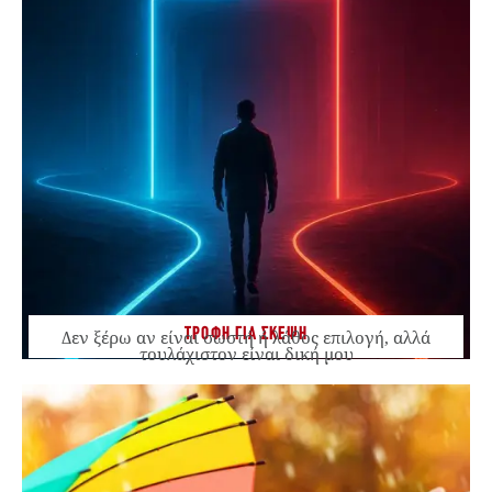
ΤΡΟΦΗ ΓΙΑ ΣΚΕΨΗ
Δεν ξέρω αν είναι σωστή ή λάθος επιλογή, αλλά
τουλάχιστον είναι δική μου