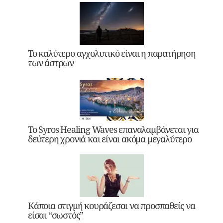
Το καλύτερο αγχολυτικό είναι η παρατήρηση
των άστρων
Το Syros Healing Waves επαναλαμβάνεται για
δεύτερη χρονιά και είναι ακόμα μεγαλύτερο
Κάποια στιγμή κουράζεσαι να προσπαθείς να
είσαι “σωστός”