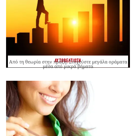
ΑΥΤΟΒΕΛΤΙΩΣΗ
Από τη θεωρία στην πράξη: Στοχεύστε μεγάλα οράματα
μέσα από μικρά βήματα