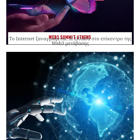
WEB3 SUMMIT ATHENS
Το Internet ξαναγράφεται. Η Ελλάδα στο επίκεντρο της
Web3 μετάβασης