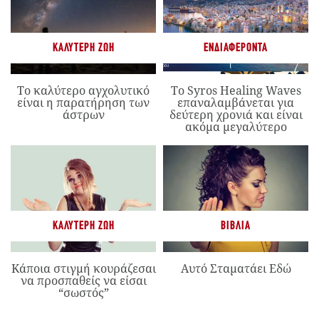
ΚΑΛΎΤΕΡΗ ΖΩΉ
ΕΝΔΙΑΦΈΡΟΝΤΑ
Το καλύτερο αγχολυτικό
Το Syros Healing Waves
είναι η παρατήρηση των
επαναλαμβάνεται για
άστρων
δεύτερη χρονιά και είναι
ακόμα μεγαλύτερο
ΚΑΛΎΤΕΡΗ ΖΩΉ
ΒΙΒΛΊΑ
Κάποια στιγμή κουράζεσαι
Αυτό Σταματάει Εδώ
να προσπαθείς να είσαι
“σωστός”