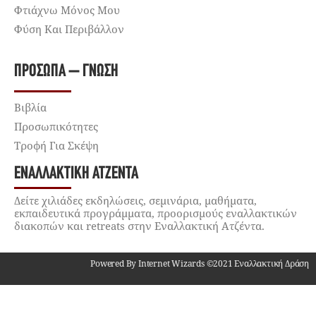
Φτιάχνω Μόνος Μου
Φύση Και Περιβάλλον
ΠΡΌΣΩΠΑ – ΓΝΏΣΗ
Βιβλία
Προσωπικότητες
Τροφή Για Σκέψη
ΕΝΑΛΛΑΚΤΙΚΉ ΑΤΖΈΝΤΑ
Δείτε χιλιάδες εκδηλώσεις, σεμινάρια, μαθήματα,
εκπαιδευτικά προγράμματα, προορισμούς εναλλακτικών
διακοπών και retreats στην Εναλλακτική Ατζέντα.
Powered By Internet Wizards ©2021 Εναλλακτική Δράση