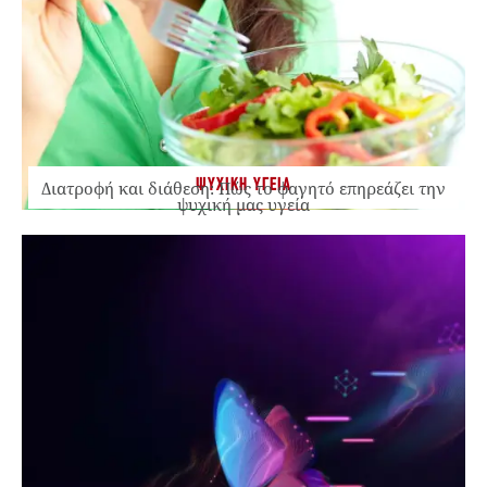
ΨΥΧΙΚΗ ΥΓΕΙΑ
Διατροφή και διάθεση: Πώς το φαγητό επηρεάζει την
ψυχική μας υγεία