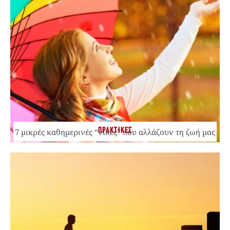
ΠΡΑΚΤΙΚΕΣ
7 μικρές καθημερινές “νίκες” που αλλάζουν τη ζωή μας