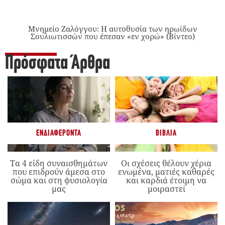
Μνημείο Ζαλόγγου: Η αυτοθυσία των ηρωίδων
Σουλιωτισσών που έπεσαν «εν χορώ» (Βίντεο)
Πρόσφατα Άρθρα
ΕΝΔΙΑΦΈΡΟΝΤΑ
ΒΙΒΛΊΑ
Τα 4 είδη συναισθημάτων
Οι σχέσεις θέλουν χέρια
που επιδρούν άμεσα στο
ενωμένα, ματιές καθαρές
σώμα και στη φυσιολογία
και καρδιά έτοιμη να
μας
μοιραστεί