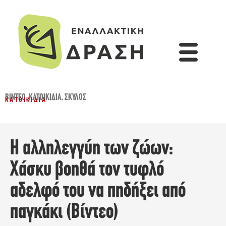
ΒΊΝΤΕΟ
,
ΚΑΤΟΙΚΊΔΙΑ
,
ΣΚΎΛΟΣ
ΚΑΤΟΙΚΊΔΙΑ
Η αλληλεγγύη των ζώων:
Χάσκυ βοηθά τον τυφλό
αδελφό του να πηδήξει από
παγκάκι (Βίντεο)