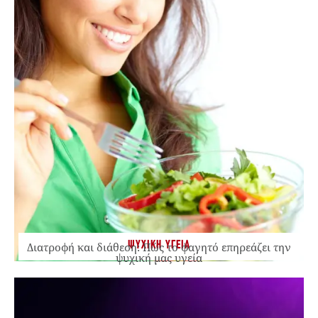
ΨΥΧΙΚΗ ΥΓΕΙΑ
Διατροφή και διάθεση: Πώς το φαγητό επηρεάζει την
ψυχική μας υγεία