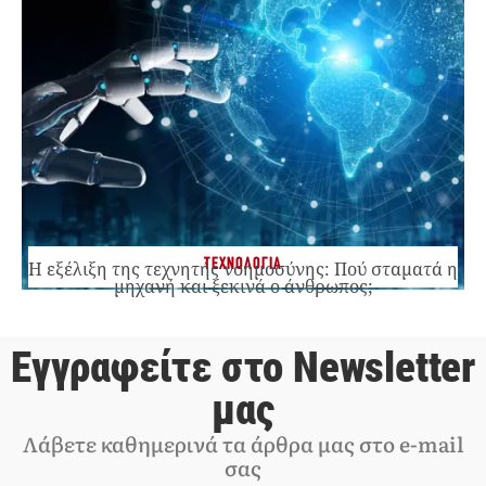
ΤΕΧΝΟΛΟΓΙΑ
Η εξέλιξη της τεχνητής νοημοσύνης: Πού σταματά η
μηχανή και ξεκινά ο άνθρωπος;
Εγγραφείτε στο Newsletter
μας
Λάβετε καθημερινά τα άρθρα μας στο e-mail
σας