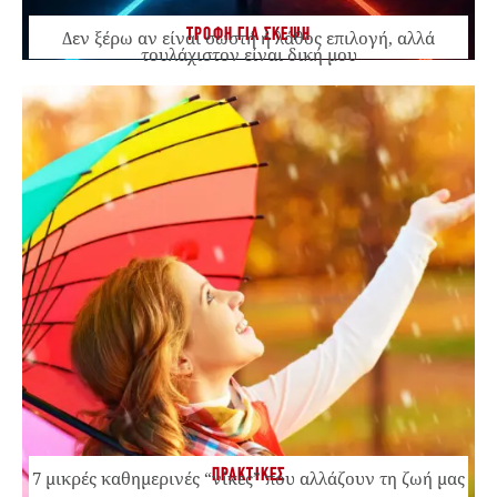
ΤΡΟΦΗ ΓΙΑ ΣΚΕΨΗ
Δεν ξέρω αν είναι σωστή ή λάθος επιλογή, αλλά
τουλάχιστον είναι δική μου
ΠΡΑΚΤΙΚΕΣ
7 μικρές καθημερινές “νίκες” που αλλάζουν τη ζωή μας