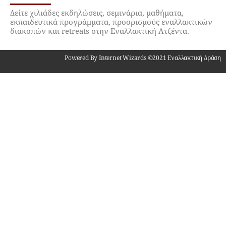
Δείτε χιλιάδες εκδηλώσεις, σεμινάρια, μαθήματα,
εκπαιδευτικά προγράμματα, προορισμούς εναλλακτικών
διακοπών και retreats στην Εναλλακτική Ατζέντα.
Powered By Internet Wizards ©2021 Εναλλακτική Δράση