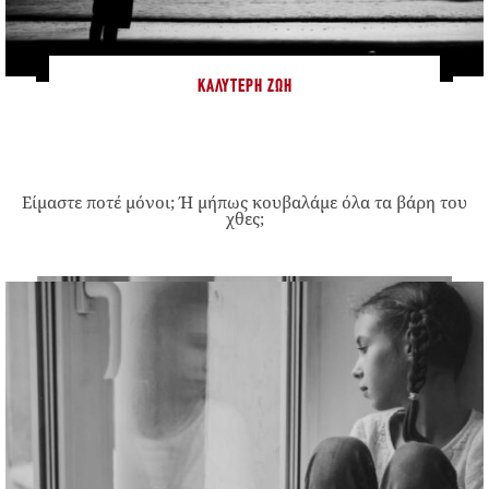
ΚΑΛΎΤΕΡΗ ΖΩΉ
Είμαστε ποτέ μόνοι; Ή μήπως κουβαλάμε όλα τα βάρη του
χθες;