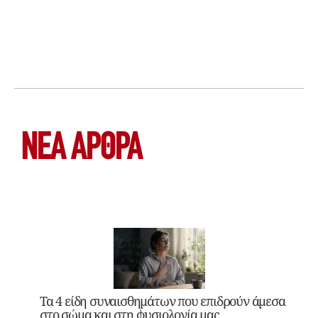
ΝΕΑ ΆΡΘΡΑ
Τα 4 είδη συναισθημάτων που επιδρούν άμεσα
στο σώμα και στη φυσιολογία μας