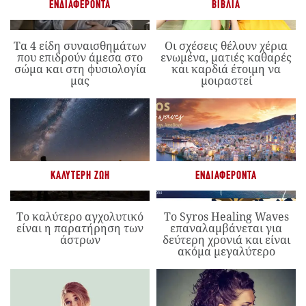
ΕΝΔΙΑΦΈΡΟΝΤΑ
ΒΙΒΛΊΑ
Τα 4 είδη συναισθημάτων
Οι σχέσεις θέλουν χέρια
που επιδρούν άμεσα στο
ενωμένα, ματιές καθαρές
σώμα και στη φυσιολογία
και καρδιά έτοιμη να
μας
μοιραστεί
ΚΑΛΎΤΕΡΗ ΖΩΉ
ΕΝΔΙΑΦΈΡΟΝΤΑ
Το καλύτερο αγχολυτικό
Το Syros Healing Waves
είναι η παρατήρηση των
επαναλαμβάνεται για
άστρων
δεύτερη χρονιά και είναι
ακόμα μεγαλύτερο