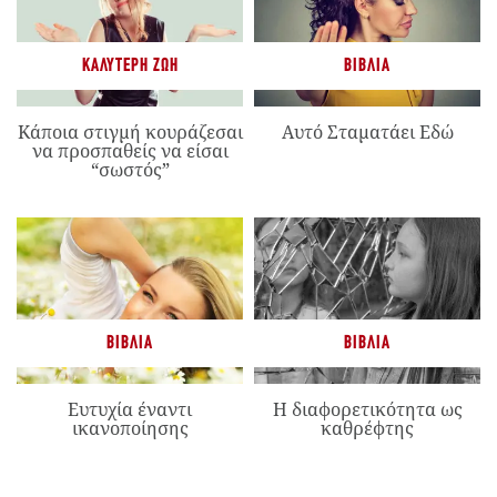
ΚΑΛΎΤΕΡΗ ΖΩΉ
ΒΙΒΛΊΑ
Κάποια στιγμή κουράζεσαι
Αυτό Σταματάει Εδώ
να προσπαθείς να είσαι
“σωστός”
ΒΙΒΛΊΑ
ΒΙΒΛΊΑ
Ευτυχία έναντι
Η διαφορετικότητα ως
ικανοποίησης
καθρέφτης