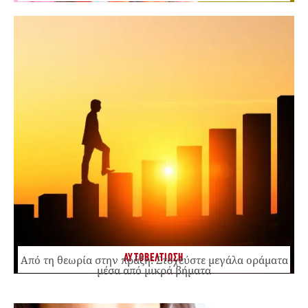
ΑΥΤΟΒΕΛΤΙΩΣΗ
Από τη θεωρία στην πράξη: Στοχεύστε μεγάλα οράματα
μέσα από μικρά βήματα