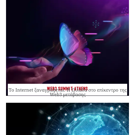
WEB3 SUMMIT ATHENS
Το Internet ξαναγράφεται. Η Ελλάδα στο επίκεντρο της
Web3 μετάβασης